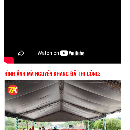
HÌNH ẢNH MÀ NGUYÊN KHANG ĐÃ THI CÔNG: