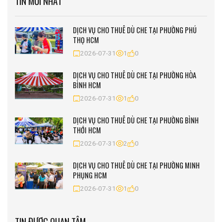
TIN MỚI NHẤT
DỊCH VỤ CHO THUÊ DÙ CHE TẠI PHƯỜNG PHÚ
THỌ HCM
2026-07-31
1
0
DỊCH VỤ CHO THUÊ DÙ CHE TẠI PHƯỜNG HÒA
BÌNH HCM
2026-07-31
1
0
DỊCH VỤ CHO THUÊ DÙ CHE TẠI PHƯỜNG BÌNH
THỚI HCM
2026-07-31
2
0
DỊCH VỤ CHO THUÊ DÙ CHE TẠI PHƯỜNG MINH
PHỤNG HCM
2026-07-31
1
0
TIN ĐƯỢC QUAN TÂM