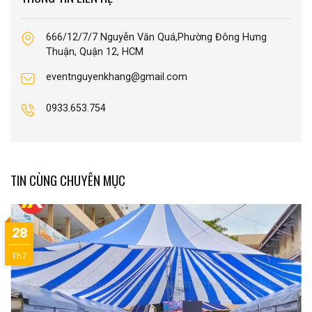
666/12/7/7 Nguyễn Văn Quá,Phường Đông Hưng
Thuận, Quận 12, HCM
eventnguyenkhang@gmail.com
0933.653.754
TIN CÙNG CHUYÊN MỤC
28
Th7