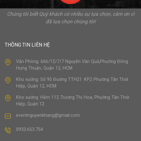
Chúng tôi biết Quý khách có nhiều sự lựa chọn, cảm ơn vì
đã lựa chọn chúng tôi!
THÔNG TIN LIÊN HỆ
Văn Phòng: 666/12/7/7 Nguyễn Văn Quá,Phường Đông
Hưng Thuận, Quận 12, HCM
Kho xưởng: Số 95 Đường TTH21 .KP2 Phường Tân Thới
Hiệp, Quận 12, HCM
Kho xưởng: Hẻm 112 Trương Thị Hoa, Phường Tân Thới
Hiệp, Quận 12
eventnguyenkhang@gmail.com
0933.653.754