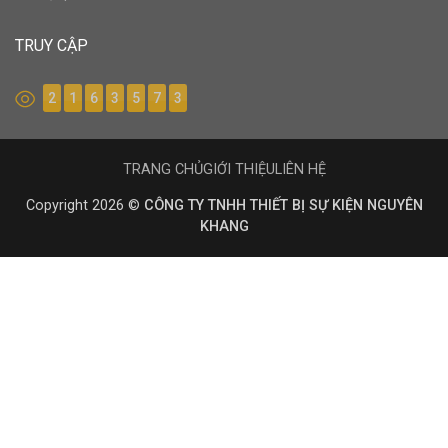
TRUY CẬP
2
1
6
3
5
7
3
TRANG CHỦ
GIỚI THIỆU
LIÊN HỆ
Copyright 2026 ©
CÔNG TY TNHH THIẾT BỊ SỰ KIỆN NGUYÊN
KHANG