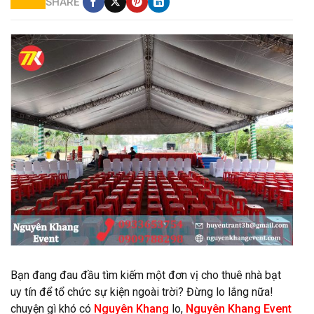
SHARE
cho thuê khung rạp gía rẻ
Bạn đang đau đầu tìm kiếm một đơn vị cho thuê nhà bạt
uy tín để tổ chức sự kiện ngoài trời? Đừng lo lắng nữa!
chuyện gì khó có
Nguyên Khang
lo,
Nguyên Khang Event