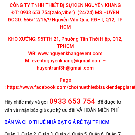
CÔNG TY TNHH THIẾT BỊ SỰ KIỆN NGUYÊN KHANG
ĐT: 0933 653 754(zalo,viber) (24/24) MS.HUYỀN
ĐCGD: 666/12/15/9 Nguyễn Văn Quá, P.ĐHT, Q12, TP
HCM
KHO XƯỞNG: 95TTH 21, Phường Tân Thới Hiệp, Q12,
TPHCM
WB: www.nguyenkhangevent.com
M:
eventnguyenkhang@gmail.com
–
huyentrant3h@gmail.com
Page
:
https://www.facebook.com/chothuethietbisukiendepgiar
0933 653 754
Hãy nhấc máy và gọi
để được tư
vấn và nhận báo giá cực kỳ ưu đãi VÀ HOÀN MIỄN PHÍ
BÁN VÀ CHO THUÊ NHÀ BẠT GIÁ RẺ TẠI TPHCM:
Quận 1, Quận 2, Quận 3, Quận 4, Quận 5, Quận 6, Quận 7,