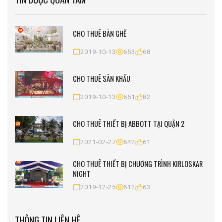
CHO THUÊ BÀN GHẾ
2019-10-13
653
68
CHO THUÊ SÂN KHẤU
2019-10-13
651
82
CHO THUÊ THIẾT BỊ ABBOTT TẠI QUẬN 2
2021-02-27
642
61
CHO THUÊ THIẾT BỊ CHƯƠNG TRÌNH KIRLOSKAR
NIGHT
2019-12-25
612
63
THÔNG TIN LIÊN HỆ