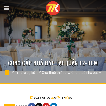
Bỏ
qua
nội
dung
CUNG CẤP NHÀ BẠT TẠI QUẬN 12-HCM
//
Tin tức sự kiện
//
Cho thuê thiết bị
//
Cho thuê nhà bạt
//
2025-03-06
0
427
55