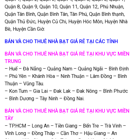
Quận 8, Quận 9, Quận 10, Quận 11, Quận 12, Phú Nhuận,
Quận Tân Bình, Quận Bình Tân, Tân Phú, Quận Bình thạnh,
Quận Thủ Đức, Huyện Củ Chi, Huyện Hóc Môn, Huyện Nhà
Bè, Huyện Cần Giờ.
BÁN VÀ CHO THUÊ NHÀ BẠT GIÁ RẺ TẠI CÁC TỈNH
BÁN VÀ CHO THUÊ NHÀ BẠT GIÁ RẺ TẠI KHU VỰC MIỀN
TRUNG
– Huế – Đà Nẳng – Quảng Nam – Quảng Ngãi – Bình Định
– Phú Yên – Khánh Hòa – Ninh Thuận – Lâm Đồng – Bình
Thuận – Vũng Tàu.
– Kon Tum – Gia Lai – Đak Lak – Đak Nông – Bình Phước
– Bình Dương – Tây Ninh – Đồng Nai.
BÁN VÀ CHO THUÊ NHÀ BẠT GIÁ RẺ TẠI KHU VỰC MIỀN
TÂY
– TP.HCM – Long An – Tiền Giang – Bến Tre – Trà Vinh –
Vĩnh Long – Đồng Tháp – Cần Thơ – Hậu Giang – An