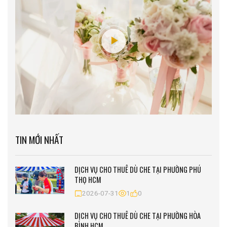
TIN MỚI NHẤT
DỊCH VỤ CHO THUÊ DÙ CHE TẠI PHƯỜNG PHÚ
THỌ HCM
2026-07-31
1
0
DỊCH VỤ CHO THUÊ DÙ CHE TẠI PHƯỜNG HÒA
BÌNH HCM