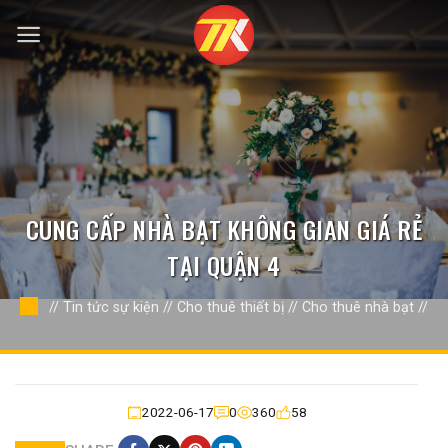
Bỏ
qua
nội
dung
CUNG CẤP NHÀ BẠT KHÔNG GIAN GIÁ RẺ
TẠI QUẬN 4
//
Tin tức sự kiện
//
Cho thuê thiết bị
//
Cho thuê nhà bạt
//
2022-06-17
0
360
58