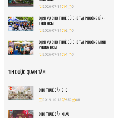
2026-07-31
1
0
DỊCH VỤ CHO THUÊ DÙ CHE TẠI PHƯỜNG BÌNH
THỚI HCM
2026-07-31
2
0
DỊCH VỤ CHO THUÊ DÙ CHE TẠI PHƯỜNG MINH
PHỤNG HCM
2026-07-31
1
0
TIN ĐƯỢC QUAN TÂM
CHO THUÊ BÀN GHẾ
2019-10-13
652
68
CHO THUÊ SÂN KHẤU