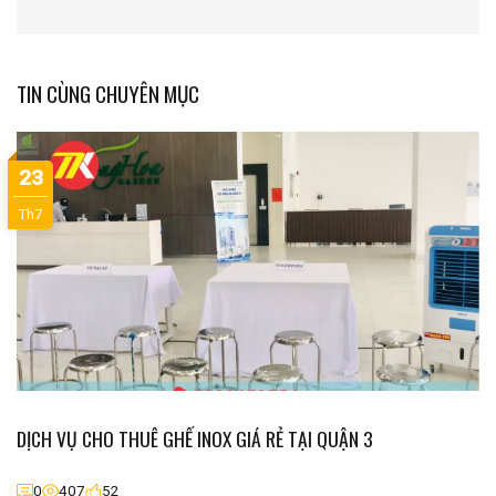
TIN CÙNG CHUYÊN MỤC
23
Th7
DỊCH VỤ CHO THUÊ GHẾ INOX GIÁ RẺ TẠI QUẬN 3
0
407
52