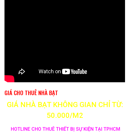
GIÁ CHO THUÊ NHÀ BẠT
GIÁ NHÀ BẠT KHÔNG GIAN CHỈ TỪ:
50.000/M2
HOTLINE CHO THUÊ THIẾT BỊ SỰ KIỆN TẠI TPHCM