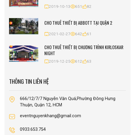
2019-10-13
651
82
CHO THUÊ THIẾT BỊ ABBOTT TẠI QUẬN 2
2021-02-27
642
61
CHO THUÊ THIẾT BỊ CHƯƠNG TRÌNH KIRLOSKAR
NIGHT
2019-12-25
612
63
THÔNG TIN LIÊN HỆ
666/12/7/7 Nguyễn Văn Quá,Phường Đông Hưng
Thuận, Quận 12, HCM
eventnguyenkhang@gmail.com
0933.653.754