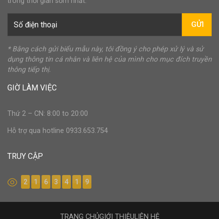
trong thời gian sớm nhất.
GỬI
* Bằng cách gửi biểu mẫu này, tôi đồng ý cho phép xử lý và sử
dụng thông tin cá nhân và liên hệ của mình cho mục đích truyền
thông tiếp thị.
GIỜ LÀM VIỆC
Thứ 2 – CN: 8:00 to 20:00
Hỗ trợ qua hotline 0933.653.754
TRUY CẬP
2
1
6
3
4
1
9
TRANG CHỦ
GIỚI THIỆU
LIÊN HỆ