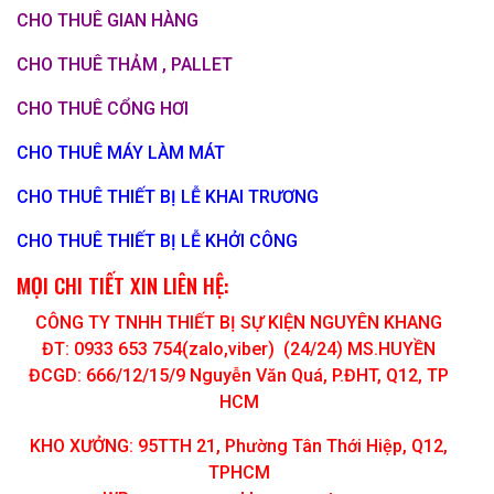
CHO THUÊ GIAN HÀNG
CHO THUÊ THẢM , PALLET
CHO THUÊ CỔNG HƠI
CHO THUÊ MÁY LÀM MÁT
CHO THUÊ THIẾT BỊ LỄ KHAI TRƯƠNG
CHO THUÊ THIẾT BỊ LỄ KHỞI CÔNG
MỌI CHI TIẾT XIN LIÊN HỆ:
CÔNG TY TNHH THIẾT BỊ SỰ KIỆN NGUYÊN KHANG
ĐT: 0933 653 754(zalo,viber) (24/24) MS.HUYỀN
ĐCGD: 666/12/15/9 Nguyễn Văn Quá, P.ĐHT, Q12, TP
HCM
KHO XƯỞNG: 95TTH 21, Phường Tân Thới Hiệp, Q12,
TPHCM