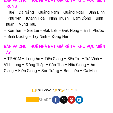
BÁN VÀ CHO THUÊ NHÀ BẠT GIÁ RẺ TẠI KHU VỰC MIỀN
TRUNG
– Huế – Đà Nẳng – Quảng Nam – Quảng Ngãi – Bình Định
– Phú Yên – Khánh Hòa – Ninh Thuận – Lâm Đồng – Bình
Thuận – Vũng Tàu.
– Kon Tum – Gia Lai – Đak Lak – Đak Nông – Bình Phước
– Bình Dương – Tây Ninh – Đồng Nai.
BÁN VÀ CHO THUÊ NHÀ BẠT GIÁ RẺ TẠI KHU VỰC MIỀN
TÂY
– TP.HCM – Long An – Tiền Giang – Bến Tre – Trà Vinh –
Vĩnh Long – Đồng Tháp – Cần Thơ – Hậu Giang – An
Giang – Kiên Giang – Sóc Trăng – Bạc Liêu – Cà Mau
2022-06-17
0
360
58
SHARE