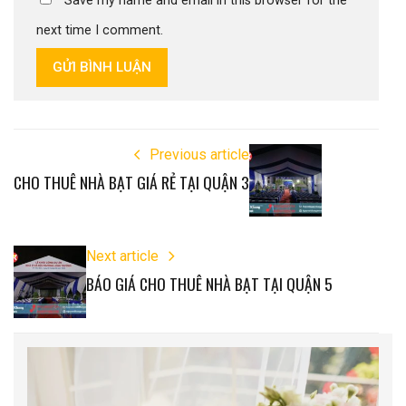
Save my name and email in this browser for the
next time I comment.
GỬI BÌNH LUẬN
Previous article
CHO THUÊ NHÀ BẠT GIÁ RẺ TẠI QUẬN 3
Next article
BÁO GIÁ CHO THUÊ NHÀ BẠT TẠI QUẬN 5