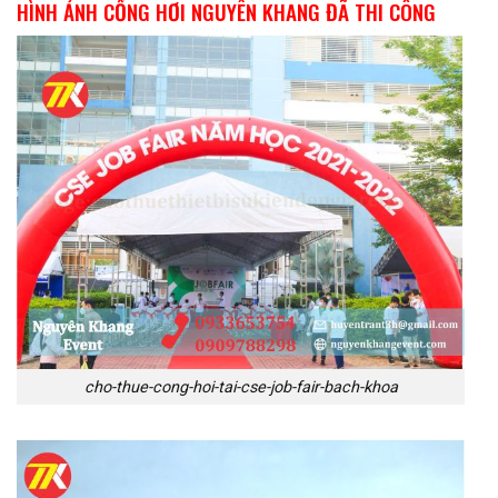
HÌNH ẢNH CỔNG HƠI NGUYÊN KHANG ĐÃ THI CÔNG
cho-thue-cong-hoi-tai-cse-job-fair-bach-khoa