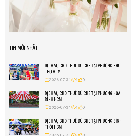
TIN MỚI NHẤT
DỊCH VỤ CHO THUÊ DÙ CHE TẠI PHƯỜNG PHÚ
THỌ HCM
2026-07-31
1
0
DỊCH VỤ CHO THUÊ DÙ CHE TẠI PHƯỜNG HÒA
BÌNH HCM
2026-07-31
1
0
DỊCH VỤ CHO THUÊ DÙ CHE TẠI PHƯỜNG BÌNH
THỚI HCM
2026-07-31
2
0