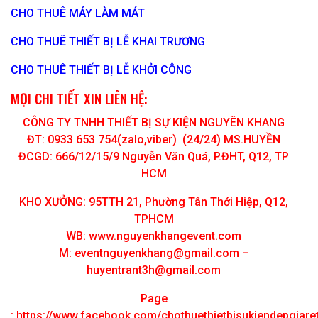
CHO THUÊ MÁY LÀM MÁT
CHO THUÊ THIẾT BỊ LỄ KHAI TRƯƠNG
CHO THUÊ THIẾT BỊ LỄ KHỞI CÔNG
MỌI CHI TIẾT XIN LIÊN HỆ:
CÔNG TY TNHH THIẾT BỊ SỰ KIỆN NGUYÊN KHANG
ĐT: 0933 653 754(zalo,viber) (24/24) MS.HUYỀN
ĐCGD: 666/12/15/9 Nguyễn Văn Quá, P.ĐHT, Q12, TP
HCM
KHO XƯỞNG: 95TTH 21, Phường Tân Thới Hiệp, Q12,
TPHCM
WB: www.nguyenkhangevent.com
M:
eventnguyenkhang@gmail.com
–
huyentrant3h@gmail.com
Page
:
https://www.facebook.com/chothuethietbisukiendepgiar