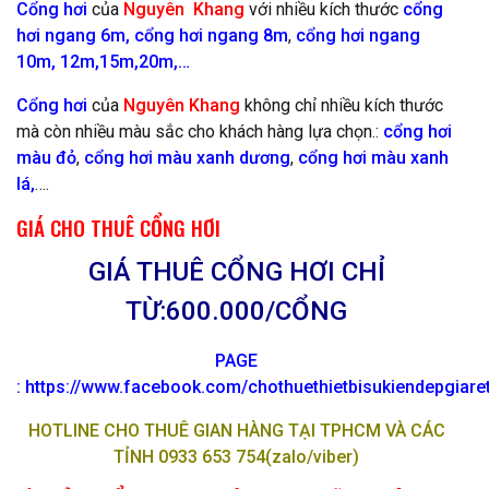
Cổng hơi
của
Nguyên Khang
với nhiều kích thước
cổng
hơi ngang 6m,
cổng hơi ngang 8m
,
cổng hơi ngang
10m
, 12m,15m,20m,…
Cổng hơi
của
Nguyên Khang
không chỉ nhiều kích thước
mà còn nhiều màu sắc cho khách hàng lựa chọn.:
cổng hơi
màu đỏ
,
cổng hơi màu xanh dương
,
cổng hơi màu xanh
lá,
….
GIÁ CHO THUÊ CỔNG HƠI
GIÁ THUÊ CỔNG HƠI CHỈ
TỪ:600.000/CỔNG
PAGE
:
https://www.facebook.com/chothuethietbisukiendepgiar
HOTLINE CHO THUÊ GIAN HÀNG TẠI TPHCM VÀ CÁC
TỈNH 0933 653 754(zalo/viber)