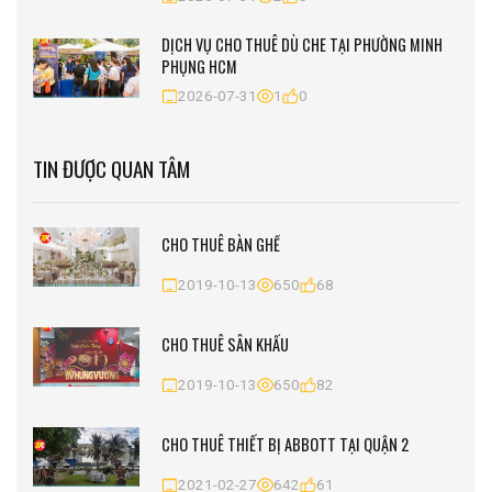
DỊCH VỤ CHO THUÊ DÙ CHE TẠI PHƯỜNG MINH
PHỤNG HCM
2026-07-31
1
0
TIN ĐƯỢC QUAN TÂM
CHO THUÊ BÀN GHẾ
2019-10-13
650
68
CHO THUÊ SÂN KHẤU
2019-10-13
650
82
CHO THUÊ THIẾT BỊ ABBOTT TẠI QUẬN 2
2021-02-27
642
61