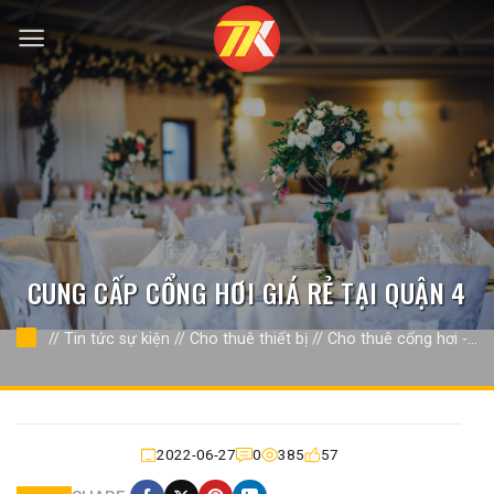
Bỏ
qua
nội
dung
CUNG CẤP CỔNG HƠI GIÁ RẺ TẠI QUẬN 4
//
Tin tức sự kiện
//
Cho thuê thiết bị
//
Cho thuê cổng hơi - rối
hơi
//
2022-06-27
0
385
57