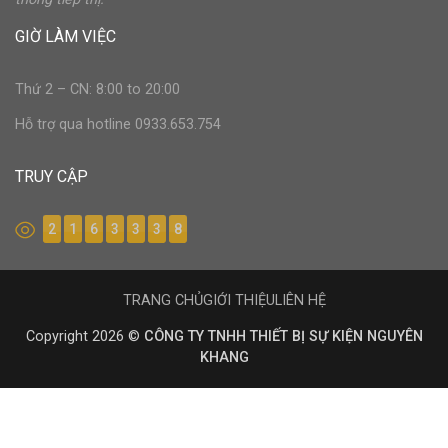
GIỜ LÀM VIỆC
Thứ 2 – CN: 8:00 to 20:00
Hỗ trợ qua hotline 0933.653.754
TRUY CẬP
2
1
6
3
3
3
8
TRANG CHỦ
GIỚI THIỆU
LIÊN HỆ
Copyright 2026 ©
CÔNG TY TNHH THIẾT BỊ SỰ KIỆN NGUYÊN
KHANG