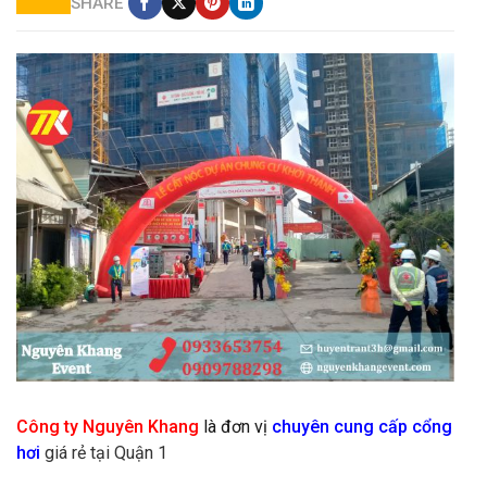
SHARE
cho thuê thiết bị lễ khởi công tại thủ đức
Công ty Nguyên Khang
là đơn vị
chuyên cung cấp cổng
hơi
giá rẻ tại Quận 1