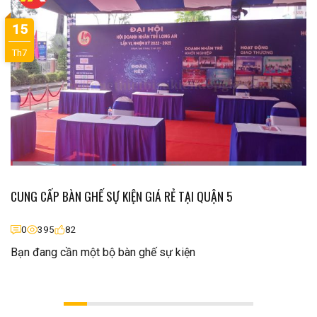
15
Th7
CUNG CẤP BÀN GHẾ SỰ KIỆN GIÁ RẺ TẠI QUẬN 5
0
395
82
Bạn đang cần một bộ bàn ghế sự kiện