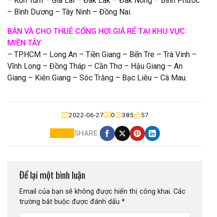
– Kon Tum – Gia Lai – Đak Lak – Đak Nông – Bình Phước
– Bình Dương – Tây Ninh – Đồng Nai.
BÁN VÀ CHO THUÊ CỔNG HƠI GIÁ RẺ TẠI KHU VỰC
MIỀN TÂY
– TP.HCM – Long An – Tiền Giang – Bến Tre – Trà Vinh –
Vĩnh Long – Đồng Tháp – Cần Thơ – Hậu Giang – An
Giang – Kiên Giang – Sóc Trăng – Bạc Liêu – Cà Mau.
2022-06-27
0
385
57
SHARE
Để lại một bình luận
Email của bạn sẽ không được hiển thị công khai.
Các
trường bắt buộc được đánh dấu
*