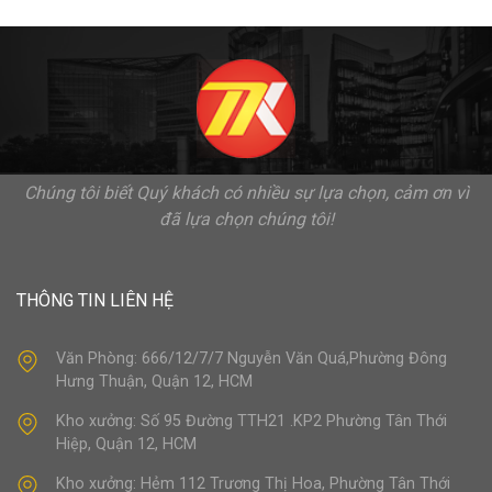
Chúng tôi biết Quý khách có nhiều sự lựa chọn, cảm ơn vì
đã lựa chọn chúng tôi!
THÔNG TIN LIÊN HỆ
Văn Phòng: 666/12/7/7 Nguyễn Văn Quá,Phường Đông
Hưng Thuận, Quận 12, HCM
Kho xưởng: Số 95 Đường TTH21 .KP2 Phường Tân Thới
Hiệp, Quận 12, HCM
Kho xưởng: Hẻm 112 Trương Thị Hoa, Phường Tân Thới