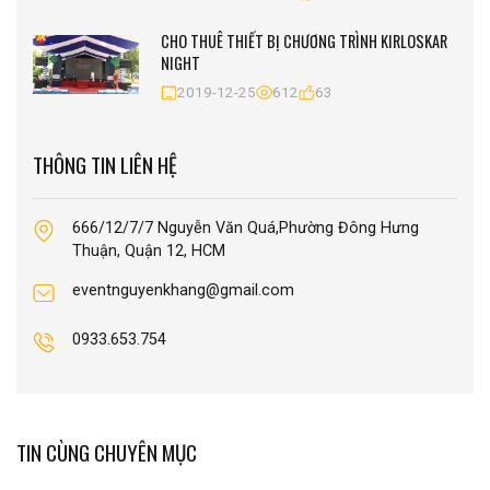
CHO THUÊ THIẾT BỊ CHƯƠNG TRÌNH KIRLOSKAR
NIGHT
2019-12-25
612
63
THÔNG TIN LIÊN HỆ
666/12/7/7 Nguyễn Văn Quá,Phường Đông Hưng
Thuận, Quận 12, HCM
eventnguyenkhang@gmail.com
0933.653.754
TIN CÙNG CHUYÊN MỤC