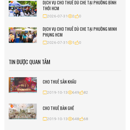
DỊCH VỤ CHO THUÊ DÙ CHE TẠI PHƯỜNG BÌNH
THỚI HCM
2026-07-31
2
0
DỊCH VỤ CHO THUÊ DÙ CHE TẠI PHƯỜNG MINH
PHỤNG HCM
2026-07-31
1
0
TIN ĐƯỢC QUAN TÂM
CHO THUÊ SÂN KHẤU
2019-10-13
649
82
CHO THUÊ BÀN GHẾ
2019-10-13
648
68