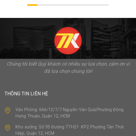
Chúng tôi biết Quý khách có nhiều sự lựa chọn, cảm ơn vì
đã lựa chọn chúng tôi!
THÔNG TIN LIÊN HỆ
Văn Phòng: 666/12/7/7 Nguyễn Văn Quá,Phường Đông
Hưng Thuận, Quận 12, HCM
Kho xưởng: Số 95 Đường TTH21 .KP2 Phường Tân Thới
Hiệp, Quận 12, HCM