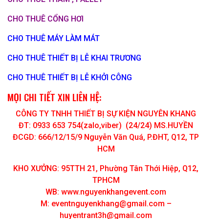
CHO THUÊ CỔNG HƠI
CHO THUÊ MÁY LÀM MÁT
CHO THUÊ THIẾT BỊ LỄ KHAI TRƯƠNG
CHO THUÊ THIẾT BỊ LỄ KHỞI CÔNG
MỌI CHI TIẾT XIN LIÊN HỆ:
CÔNG TY TNHH THIẾT BỊ SỰ KIỆN NGUYÊN KHANG
ĐT: 0933 653 754(zalo,viber) (24/24) MS.HUYỀN
ĐCGD: 666/12/15/9 Nguyễn Văn Quá, P.ĐHT, Q12, TP
HCM
KHO XƯỞNG: 95TTH 21, Phường Tân Thới Hiệp, Q12,
TPHCM
WB: www.nguyenkhangevent.com
M:
eventnguyenkhang@gmail.com
–
huyentrant3h@gmail.com