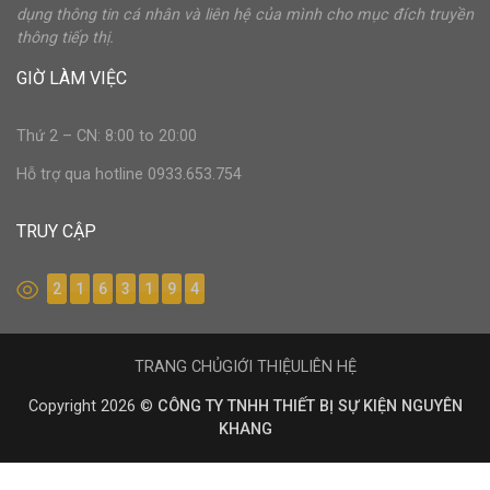
dụng thông tin cá nhân và liên hệ của mình cho mục đích truyền
thông tiếp thị.
GIỜ LÀM VIỆC
Thứ 2 – CN: 8:00 to 20:00
Hỗ trợ qua hotline 0933.653.754
TRUY CẬP
2
1
6
3
1
9
4
TRANG CHỦ
GIỚI THIỆU
LIÊN HỆ
Copyright 2026 ©
CÔNG TY TNHH THIẾT BỊ SỰ KIỆN NGUYÊN
KHANG