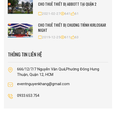
CHO THUÊ THIẾT BỊ ABBOTT TẠI QUẬN 2
2021-02-27
641
61
CHO THUÊ THIẾT BỊ CHƯƠNG TRÌNH KIRLOSKAR
NIGHT
2019-12-25
611
63
THÔNG TIN LIÊN HỆ
666/12/7/7 Nguyễn Văn Quá,Phường Đông Hưng
Thuận, Quận 12, HCM
eventnguyenkhang@gmail.com
0933.653.754