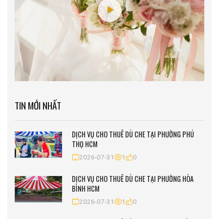
TIN MỚI NHẤT
DỊCH VỤ CHO THUÊ DÙ CHE TẠI PHƯỜNG PHÚ
THỌ HCM
2026-07-31
1
0
DỊCH VỤ CHO THUÊ DÙ CHE TẠI PHƯỜNG HÒA
BÌNH HCM
2026-07-31
1
0