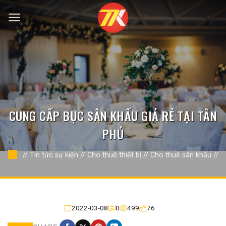
Bỏ
qua
nội
dung
CUNG CẤP BỤC SÂN KHẤU GIÁ RẺ TẠI TÂN
PHÚ
//
Tin tức sự kiện
//
Cho thuê thiết bị
//
Cho thuê sân khấu
//
2022-03-08
0
499
76