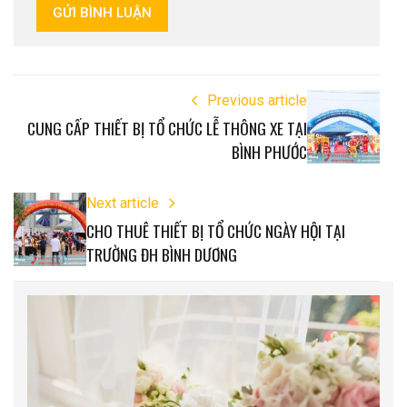
GỬI BÌNH LUẬN
Previous article
CUNG CẤP THIẾT BỊ TỔ CHỨC LỄ THÔNG XE TẠI
BÌNH PHƯỚC
Next article
CHO THUÊ THIẾT BỊ TỔ CHỨC NGÀY HỘI TẠI
TRƯỜNG ĐH BÌNH DƯƠNG