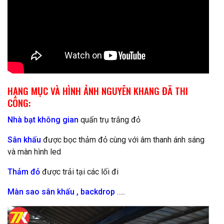
HẠNG MỤC VÀ HÌNH ẢNH NGUYÊN KHANG ĐÃ THI
CÔNG:
Nhà bạt không gian
quấn trụ trắng đỏ
Sân khấu
được bọc thảm đỏ cùng với âm thanh ánh sáng
và màn hình led
Thảm đỏ
được trải tại các lối đi
Màn sao sân khấu , backdrop
…..