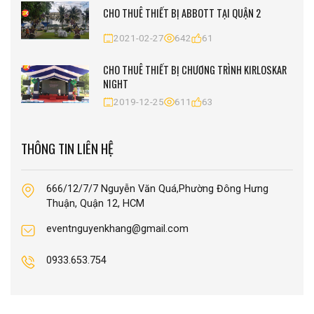
CHO THUÊ THIẾT BỊ ABBOTT TẠI QUẬN 2
2021-02-27
642
61
CHO THUÊ THIẾT BỊ CHƯƠNG TRÌNH KIRLOSKAR
NIGHT
2019-12-25
611
63
THÔNG TIN LIÊN HỆ
666/12/7/7 Nguyễn Văn Quá,Phường Đông Hưng
Thuận, Quận 12, HCM
eventnguyenkhang@gmail.com
0933.653.754