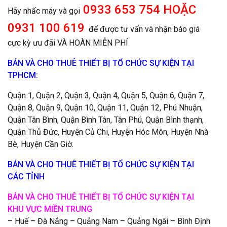
0933 653 754 HOẶC
Hãy nhấc máy và gọi
0931 100 619
để được tư vấn và nhận báo giá
cực kỳ ưu đãi VÀ HOÀN MIỄN PHÍ
BÁN VÀ CHO THUÊ THIẾT BỊ TỔ CHỨC SỰ KIỆN TẠI
TPHCM:
Quận 1, Quận 2, Quận 3, Quận 4, Quận 5, Quận 6, Quận 7,
Quận 8, Quận 9, Quận 10, Quận 11, Quận 12, Phú Nhuận,
Quận Tân Bình, Quận Bình Tân, Tân Phú, Quận Bình thạnh,
Quận Thủ Đức, Huyện Củ Chi, Huyện Hóc Môn, Huyện Nhà
Bè, Huyện Cần Giờ.
BÁN VÀ CHO THUÊ THIẾT BỊ TỔ CHỨC SỰ KIỆN TẠI
CÁC TỈNH
BÁN VÀ CHO THUÊ THIẾT BỊ TỔ CHỨC
SỰ KIỆN
TẠI
KHU VỰC MIỀN TRUNG
– Huế – Đà Nẳng – Quảng Nam – Quảng Ngãi – Bình Định