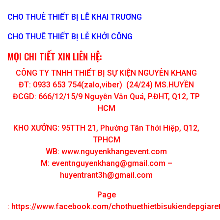
CHO THUÊ THIẾT BỊ LỄ KHAI TRƯƠNG
CHO THUÊ THIẾT BỊ LỄ KHỞI CÔNG
MỌI CHI TIẾT XIN LIÊN HỆ:
CÔNG TY TNHH THIẾT BỊ SỰ KIỆN NGUYÊN KHANG
ĐT: 0933 653 754(zalo,viber) (24/24) MS.HUYỀN
ĐCGD: 666/12/15/9 Nguyễn Văn Quá, P.ĐHT, Q12, TP
HCM
KHO XƯỞNG: 95TTH 21, Phường Tân Thới Hiệp, Q12,
TPHCM
WB: www.nguyenkhangevent.com
M:
eventnguyenkhang@gmail.com
–
huyentrant3h@gmail.com
Page
:
https://www.facebook.com/chothuethietbisukiendepgiar