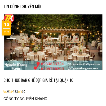
TIN CÙNG CHUYÊN MỤC
13
Th2
CHO THUÊ BÀN GHẾ ĐẸP GIÁ RẺ TẠI QUẬN 10
0
432
60
CÔNG TY NGUYÊN KHANG