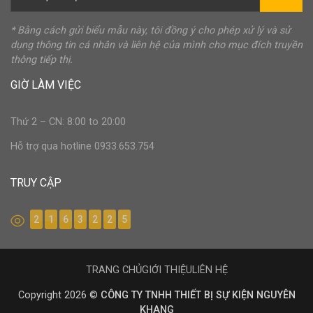
* Bằng cách gửi biểu mẫu này, tôi đồng ý cho phép xử lý và sử
dụng thông tin cá nhân và liên hệ của mình cho mục đích truyền
thông tiếp thị.
GIỜ LÀM VIỆC
Thứ 2 – CN: 8:00 to 20:00
Hỗ trợ qua hotline 0933.653.754
TRUY CẬP
2
1
6
3
2
2
5
TRANG CHỦ
GIỚI THIỆU
LIÊN HỆ
Copyright 2026 ©
CÔNG TY TNHH THIẾT BỊ SỰ KIỆN NGUYÊN
KHANG