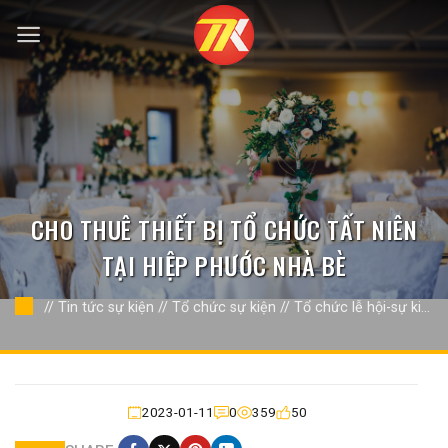
Bỏ
qua
nội
dung
CHO THUÊ THIẾT BỊ TỔ CHỨC TẤT NIÊN
TẠI HIỆP PHƯỚC NHÀ BÈ
//
Tin tức sự kiện
//
Tổ chức sự kiện
//
Tổ chức lễ hội-sự kiện
khác
//
2023-01-11
0
359
50