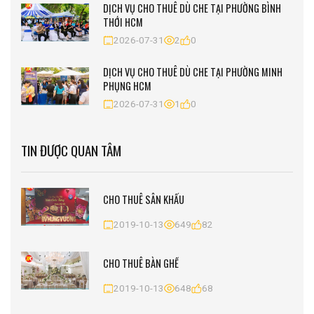
DỊCH VỤ CHO THUÊ DÙ CHE TẠI PHƯỜNG BÌNH
THỚI HCM
2026-07-31
2
0
DỊCH VỤ CHO THUÊ DÙ CHE TẠI PHƯỜNG MINH
PHỤNG HCM
2026-07-31
1
0
TIN ĐƯỢC QUAN TÂM
CHO THUÊ SÂN KHẤU
2019-10-13
649
82
CHO THUÊ BÀN GHẾ
2019-10-13
648
68