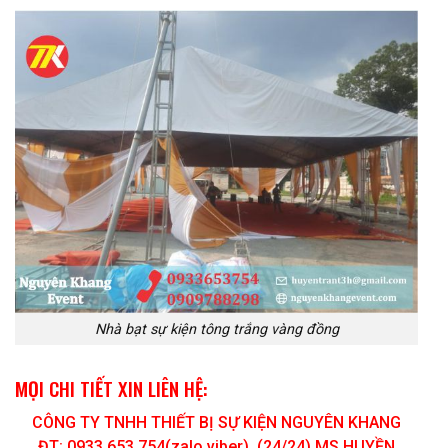
Nhà bạt sự kiện tông trắng vàng đồng
MỌI CHI TIẾT XIN LIÊN HỆ:
CÔNG TY TNHH THIẾT BỊ SỰ KIỆN NGUYÊN KHANG
ĐT: 0933 653 754(zalo,viber) (24/24) MS.HUYỀN