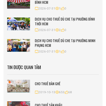
BÌNH HCM
2026-07-31
1
0
DỊCH VỤ CHO THUÊ DÙ CHE TẠI PHƯỜNG BÌNH
THỚI HCM
2026-07-31
2
0
DỊCH VỤ CHO THUÊ DÙ CHE TẠI PHƯỜNG MINH
PHỤNG HCM
2026-07-31
1
0
TIN ĐƯỢC QUAN TÂM
CHO THUÊ BÀN GHẾ
2019-10-13
653
68
CHO THUÊ SÂN KHẤU