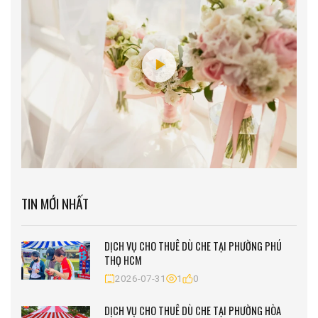
TIN MỚI NHẤT
DỊCH VỤ CHO THUÊ DÙ CHE TẠI PHƯỜNG PHÚ
THỌ HCM
2026-07-31
1
0
DỊCH VỤ CHO THUÊ DÙ CHE TẠI PHƯỜNG HÒA