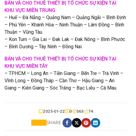
BÁN VÀ CHO THUÊ THIẾT BỊ TỔ CHỨC
SỰ KIỆN
TẠI
KHU VỰC MIỀN TRUNG
– Huế – Đà Nẳng – Quảng Nam – Quảng Ngãi – Bình Định
– Phú Yên – Khánh Hòa – Ninh Thuận – Lâm Đồng – Bình
Thuận – Vũng Tàu.
– Kon Tum – Gia Lai – Đak Lak – Đak Nông – Bình Phước
– Bình Dương – Tây Ninh – Đồng Nai.
BÁN VÀ CHO THUÊ THIẾT BỊ TỔ CHỨC SỰ KIỆN TẠI
KHU VỰC MIỀN TÂY
– TP.HCM – Long An – Tiền Giang – Bến Tre – Trà Vinh –
Vĩnh Long – Đồng Tháp – Cần Thơ – Hậu Giang – An
Giang – Kiên Giang – Sóc Trăng – Bạc Liêu – Cà Mau.
2025-01-22
0
563
74
SHARE