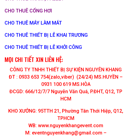
CHO THUÊ CỔNG HƠI
CHO THUÊ MÁY LÀM MÁT
CHO THUÊ THIẾT BỊ LỄ KHAI TRƯƠNG
CHO THUÊ THIẾT BỊ LỄ KHỞI CÔNG
MỌI CHI TIẾT XIN LIÊN HỆ:
CÔNG TY TNHH THIẾT BỊ SỰ KIỆN NGUYÊN KHANG
ĐT : 0933 653 754(zalo,viber) (24/24) MS.HUYỀN –
0931 100 619 MS.HÒA
ĐCGD: 666/12/7/7 Nguyễn Văn Quá, P.ĐHT, Q12, TP
HCM
KHO XƯỞNG: 95TTH 21, Phường Tân Thới Hiệp, Q12,
TPHCM
WB: www.nguyenkhangevent.com
M:
eventnguyenkhang@gmail.com
–