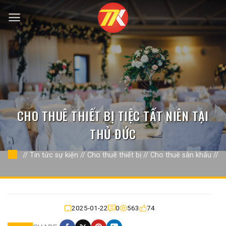
Bỏ
qua
nội
dung
CHO THUÊ THIẾT BỊ TIỆC TẤT NIÊN TẠI
THỦ ĐỨC
//
Tin tức sự kiện
//
Cho thuê thiết bị
//
Cho thuê sân khấu
//
2025-01-22
0
563
74