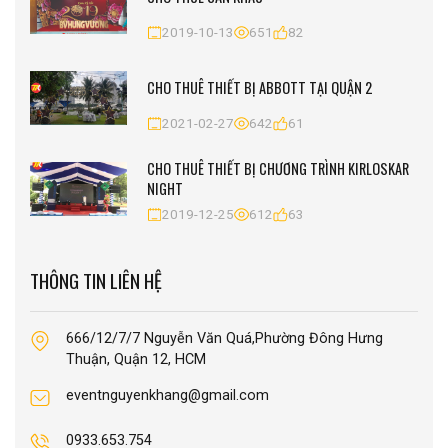
2019-10-13
651
82
CHO THUÊ THIẾT BỊ ABBOTT TẠI QUẬN 2
2021-02-27
642
61
CHO THUÊ THIẾT BỊ CHƯƠNG TRÌNH KIRLOSKAR
NIGHT
2019-12-25
612
63
THÔNG TIN LIÊN HỆ
666/12/7/7 Nguyễn Văn Quá,Phường Đông Hưng
Thuận, Quận 12, HCM
eventnguyenkhang@gmail.com
0933.653.754