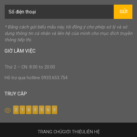
GỬI
* Bằng cách gửi biểu mẫu này, tôi đồng ý cho phép xử lý và sử
dụng thông tin cá nhân và liên hệ của mình cho mục đích truyền
thông tiếp thị.
GIỜ LÀM VIỆC
Thứ 2 – CN: 8:00 to 20:00
Hỗ trợ qua hotline 0933.653.754
TRUY CẬP
2
1
6
3
5
6
3
TRANG CHỦ
GIỚI THIỆU
LIÊN HỆ