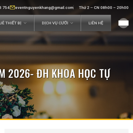
3 754
eventnguyenkhang@gmail.com
Thứ 2 – CN 08h00 – 20h00
Ê THIẾT BỊ
DỊCH VỤ CƯỚI
LIÊN HỆ
NĂM 2026- ĐH KHOA HỌC TỰ