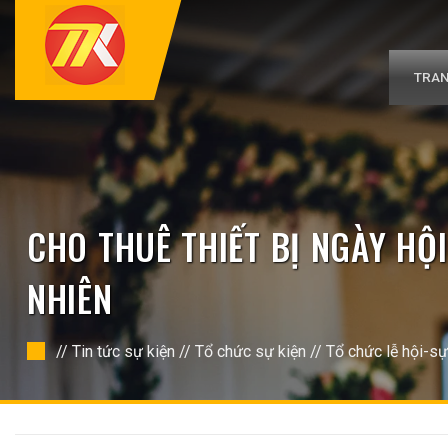
Bỏ
qua
nội
dung
TRAN
CHO THUÊ THIẾT BỊ NGÀY HỘI
NHIÊN
//
Tin tức sự kiện
//
Tổ chức sự kiện
//
Tổ chức lễ hội-sự