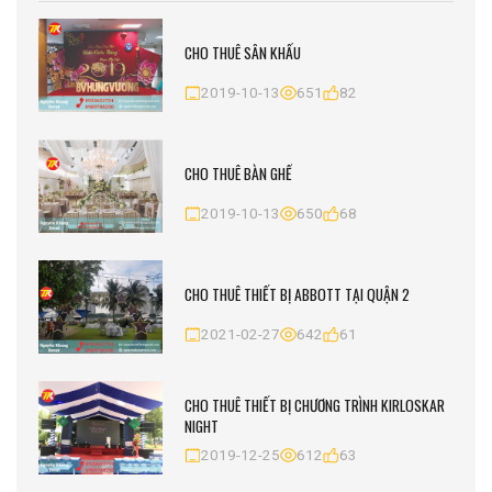
CHO THUÊ SÂN KHẤU
2019-10-13
651
82
CHO THUÊ BÀN GHẾ
2019-10-13
650
68
CHO THUÊ THIẾT BỊ ABBOTT TẠI QUẬN 2
2021-02-27
642
61
CHO THUÊ THIẾT BỊ CHƯƠNG TRÌNH KIRLOSKAR
NIGHT
2019-12-25
612
63