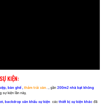
SỰ KIỆN:
hiệp,
bàn ghế
,
thảm trải sàn.
.
., gần
200m2 nhà bạt không
 sự kiện lần này,
ơi
,
backdrop sân khấu sự kiện
các
thiết bị sự kiện khác
đã