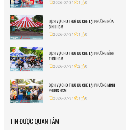
2026-07-31
1
0
DỊCH VỤ CHO THUÊ DÙ CHE TẠI PHƯỜNG HÒA
BÌNH HCM
2026-07-31
1
0
DỊCH VỤ CHO THUÊ DÙ CHE TẠI PHƯỜNG BÌNH
THỚI HCM
2026-07-31
2
0
DỊCH VỤ CHO THUÊ DÙ CHE TẠI PHƯỜNG MINH
PHỤNG HCM
2026-07-31
1
0
TIN ĐƯỢC QUAN TÂM