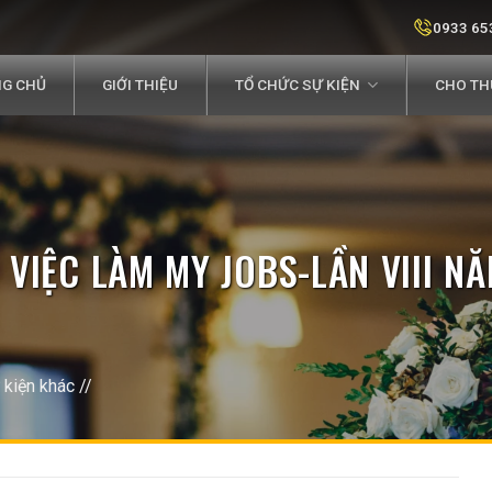
0933 65
G CHỦ
GIỚI THIỆU
TỔ CHỨC SỰ KIỆN
CHO THU
 VIỆC LÀM MY JOBS-LẦN VIII 
 kiện khác
//