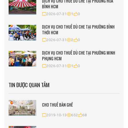
DỊCH VỤ CHO THUÊ DÙ CHE TẠI PHƯỜNG HÒA
BÌNH HCM
2026-07-31
1
0
DỊCH VỤ CHO THUÊ DÙ CHE TẠI PHƯỜNG BÌNH
THỚI HCM
2026-07-31
2
0
DỊCH VỤ CHO THUÊ DÙ CHE TẠI PHƯỜNG MINH
PHỤNG HCM
2026-07-31
1
0
TIN ĐƯỢC QUAN TÂM
CHO THUÊ BÀN GHẾ
2019-10-13
652
68