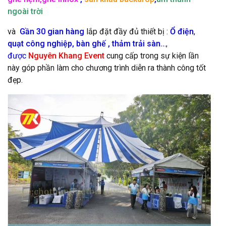
ngoài trời
và
Gần 30 gian hàng
lắp đặt đầy đủ thiết bị :
Ổ điện
,
quạt công nghiệp,
bàn ghế
,
thảm trải sàn.
.
.,
được
Nguyên Khang Event
cung cấp trong sự kiện lần
này góp phần làm cho chương trình diễn ra thành công tốt
đẹp.