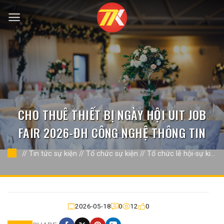
Bỏ
qua
nội
dung
CHO THUÊ THIẾT BỊ NGÀY HỘI UIT JOB
FAIR 2026-ĐH CÔNG NGHỆ THÔNG TIN
//
Tin tức sự kiện
//
Tổ chức sự kiện
//
Tổ chức lễ hội-sự kiện
khác
//
2026-05-18
0
12
0