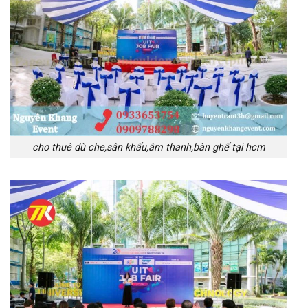
cho thuê dù che,sân khấu,âm thanh,bàn ghế tại hcm