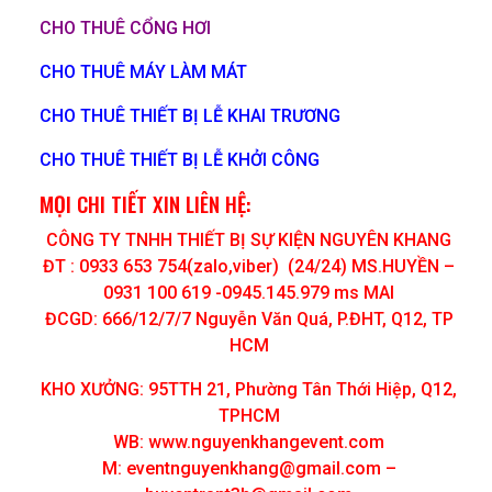
CHO THUÊ CỔNG HƠI
CHO THUÊ MÁY LÀM MÁT
CHO THUÊ THIẾT BỊ LỄ KHAI TRƯƠNG
CHO THUÊ THIẾT BỊ LỄ KHỞI CÔNG
MỌI CHI TIẾT XIN LIÊN HỆ:
CÔNG TY TNHH THIẾT BỊ SỰ KIỆN NGUYÊN KHANG
ĐT : 0933 653 754(zalo,viber) (24/24) MS.HUYỀN –
0931 100 619 -0945.145.979 ms MAI
ĐCGD: 666/12/7/7 Nguyễn Văn Quá, P.ĐHT, Q12, TP
HCM
KHO XƯỞNG: 95TTH 21, Phường Tân Thới Hiệp, Q12,
TPHCM
WB: www.nguyenkhangevent.com
M:
eventnguyenkhang@gmail.com
–