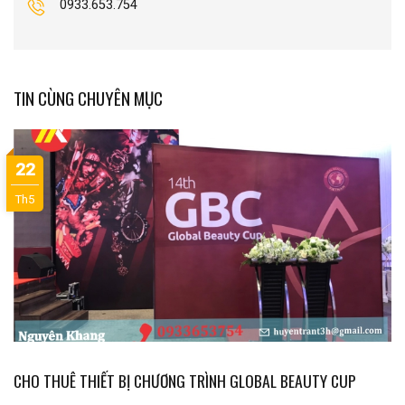
0933.653.754
TIN CÙNG CHUYÊN MỤC
22
Th5
CHO THUÊ THIẾT BỊ CHƯƠNG TRÌNH GLOBAL BEAUTY CUP