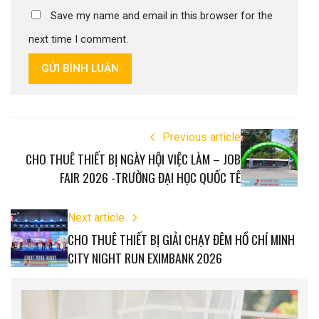
Save my name and email in this browser for the
next time I comment.
GỬI BÌNH LUẬN
Previous article
CHO THUÊ THIẾT BỊ NGÀY HỘI VIỆC LÀM – JOB
FAIR 2026 -TRƯỜNG ĐẠI HỌC QUỐC TẾ
Next article
CHO THUÊ THIẾT BỊ GIẢI CHẠY ĐÊM HỒ CHÍ MINH
CITY NIGHT RUN EXIMBANK 2026