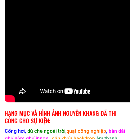
HẠNG MỤC VÀ HÌNH ẢNH NGUYÊN KHANG ĐÃ THI
CÔNG CHO SỰ KIỆN:
Cổng hơi
,
dù che ngoài trời
,
quạt công nghiệp
,
bàn dài
ghế nệm,ghế innox
,
sân khấu backdrop
,
âm thanh