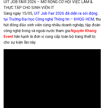
UIT JOB FAIR 2026 – MỞ RỘNG CƠ HỘI VIỆC LÀM &
THỰC TẬP CHO SINH VIÊN IT
Sáng ngày 15/05,
UIT Job Fair 2026 đã diễn ra sôi động
tại Trường Đại học Công nghệ Thông tin – ĐHQG-HCM
, thu
hút đông đảo sinh viên cùng nhiều doanh nghiệp, tập đoàn
công nghệ trong và ngoài nước tham gia.
Nguyên Khang
Event
hân hạnh là đơn vị cung cấp toàn bộ trang thiết bị
cho sự kiện lần này.