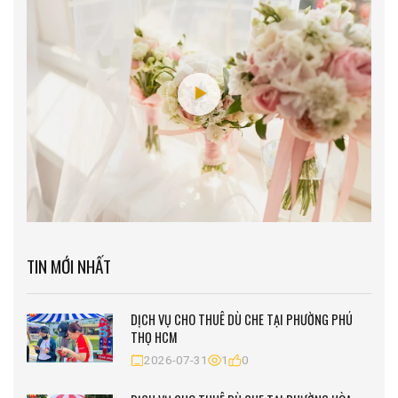
TIN MỚI NHẤT
DỊCH VỤ CHO THUÊ DÙ CHE TẠI PHƯỜNG PHÚ
THỌ HCM
2026-07-31
1
0