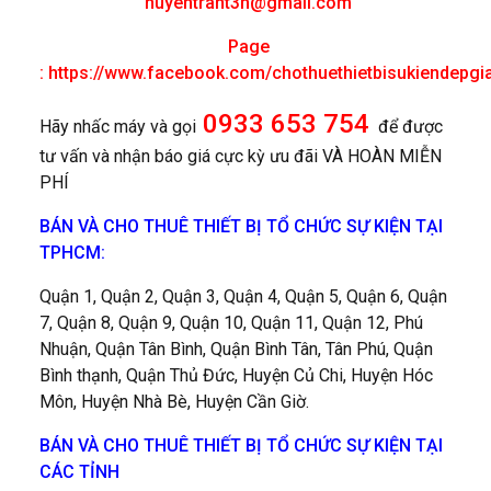
huyentrant3h@gmail.com
Page
:
https://www.facebook.com/chothuethietbisukiendepgi
0933 653 754
Hãy nhấc máy và gọi
để được
tư vấn và nhận báo giá cực kỳ ưu đãi VÀ HOÀN MIỄN
PHÍ
BÁN VÀ CHO THUÊ THIẾT BỊ TỔ CHỨC SỰ KIỆN TẠI
TPHCM:
Quận 1, Quận 2, Quận 3, Quận 4, Quận 5, Quận 6, Quận
7, Quận 8, Quận 9, Quận 10, Quận 11, Quận 12, Phú
Nhuận, Quận Tân Bình, Quận Bình Tân, Tân Phú, Quận
Bình thạnh, Quận Thủ Đức, Huyện Củ Chi, Huyện Hóc
Môn, Huyện Nhà Bè, Huyện Cần Giờ.
BÁN VÀ CHO THUÊ THIẾT BỊ TỔ CHỨC SỰ KIỆN TẠI
CÁC TỈNH