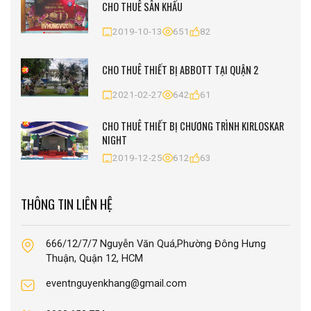
CHO THUÊ SÂN KHẤU
2019-10-13
651
82
CHO THUÊ THIẾT BỊ ABBOTT TẠI QUẬN 2
2021-02-27
642
61
CHO THUÊ THIẾT BỊ CHƯƠNG TRÌNH KIRLOSKAR
NIGHT
2019-12-25
612
63
THÔNG TIN LIÊN HỆ
666/12/7/7 Nguyễn Văn Quá,Phường Đông Hưng
Thuận, Quận 12, HCM
eventnguyenkhang@gmail.com