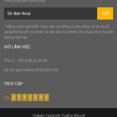
trong thời gian sớm nhất.
GỬI
* Bằng cách gửi biểu mẫu này, tôi đồng ý cho phép xử lý và sử
dụng thông tin cá nhân và liên hệ của mình cho mục đích truyền
thông tiếp thị.
GIỜ LÀM VIỆC
Thứ 2 – CN: 8:00 to 20:00
Hỗ trợ qua hotline 0933.653.754
TRUY CẬP
2
1
6
3
3
8
6
TRANG CHỦ
GIỚI THIỆU
LIÊN HỆ