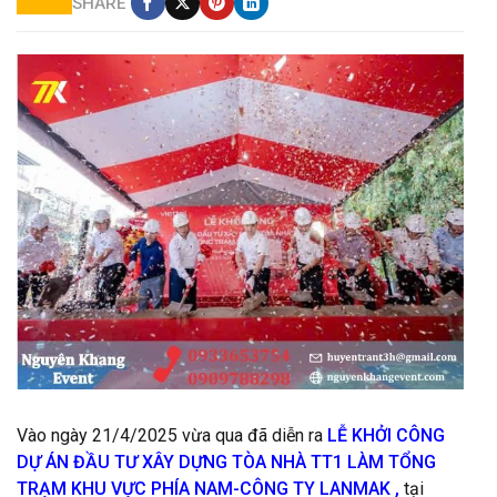
SHARE
cho thuê thiết bị lễ khởi công tại hcm
Vào ngày 21/4/2025 vừa qua đã diễn ra
LỄ KHỞI CÔNG
DỰ ÁN ĐẦU TƯ XÂY DỰNG TÒA NHÀ TT1 LÀM TỔNG
TRẠM KHU VỰC PHÍA NAM-CÔNG TY LANMAK ,
tại