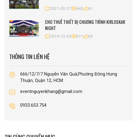
2021-02-27
642
61
CHO THUÊ THIẾT BỊ CHƯƠNG TRÌNH KIRLOSKAR
NIGHT
2019-12-25
611
63
THÔNG TIN LIÊN HỆ
666/12/7/7 Nguyễn Văn Quá,Phường Đông Hưng
Thuận, Quận 12, HCM
eventnguyenkhang@gmail.com
0933.653.754
TIN CÙNG CHUYÊN MỤC