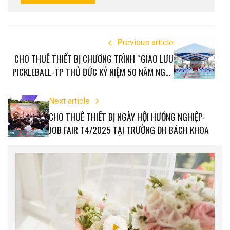
Previous article
CHO THUÊ THIẾT BỊ CHƯƠNG TRÌNH “GIAO LƯU
PICKLEBALL-TP THỦ ĐỨC KỶ NIỆM 50 NĂM NGÀY
GIẢI PHÓNG MIỀN NAM THỐNG NHẤT ĐẤT NƯỚC
Next article
CHO THUÊ THIẾT BỊ NGÀY HỘI HƯỚNG NGHIỆP-
JOB FAIR T4/2025 TẠI TRƯỜNG ĐH BÁCH KHOA