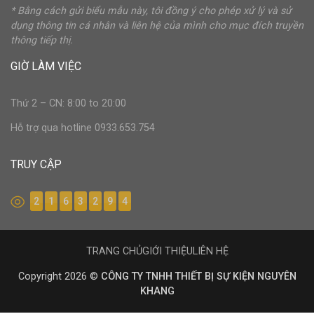
* Bằng cách gửi biểu mẫu này, tôi đồng ý cho phép xử lý và sử
dụng thông tin cá nhân và liên hệ của mình cho mục đích truyền
thông tiếp thị.
GIỜ LÀM VIỆC
Thứ 2 – CN: 8:00 to 20:00
Hỗ trợ qua hotline 0933.653.754
TRUY CẬP
2
1
6
3
2
9
4
TRANG CHỦ
GIỚI THIỆU
LIÊN HỆ
Copyright 2026 ©
CÔNG TY TNHH THIẾT BỊ SỰ KIỆN NGUYÊN
KHANG