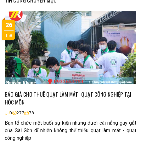
26
Th8
BÁO GIÁ CHO THUÊ QUẠT LÀM MÁT -QUẠT CÔNG NGHIỆP TẠI
HÓC MÔN
0
277
78
Bạn tổ chức một buổi sự kiện nhưng dưới cái nắng gay gắt
của Sài Gòn dĩ nhiên không thể thiếu quạt làm mát - quạt
công nghiệp