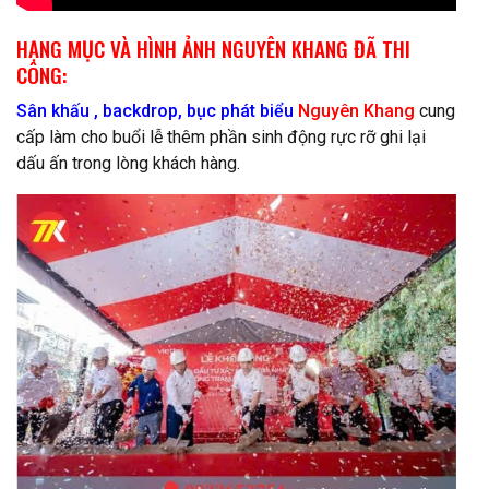
HẠNG MỤC VÀ HÌNH ẢNH NGUYÊN KHANG ĐÃ THI
CÔNG:
Sân khấ
u
,
backdrop, bục phát biểu
Nguyên Khang
cung
cấp làm cho buổi lễ thêm phần sinh động rực rỡ ghi lại
dấu ấn trong lòng khách hàng.