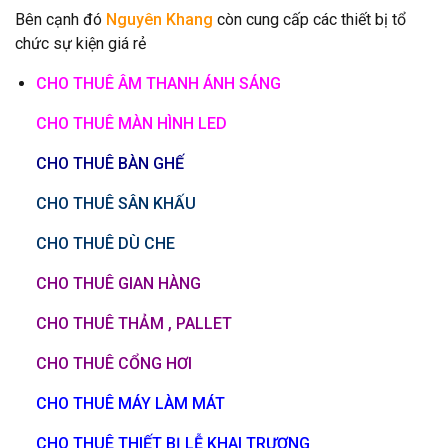
Bên cạnh đó
Nguyên Khang
còn cung cấp các thiết bị tổ
chức sự kiện giá rẻ
CHO THUÊ ÂM THANH ÁNH SÁNG
CHO THUÊ MÀN HÌNH LED
CHO THUÊ BÀN GHẾ
CHO THUÊ SÂN KHẤU
CHO THUÊ DÙ CHE
CHO THUÊ GIAN HÀNG
CHO THUÊ THẢM , PALLET
CHO THUÊ CỔNG HƠI
CHO THUÊ MÁY LÀM MÁT
CHO THUÊ THIẾT BỊ LỄ KHAI TRƯƠNG