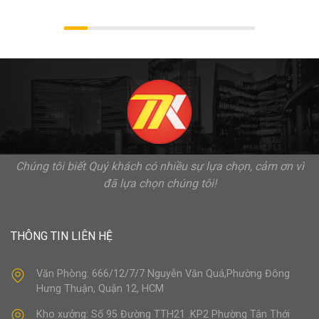
Chúng tôi biết Quý khách có nhiều sự lựa chọn, cảm ơn vì
đã lựa chọn chúng tôi!
THÔNG TIN LIÊN HỆ
Văn Phòng: 666/12/7/7 Nguyễn Văn Quá,Phường Đông
Hưng Thuận, Quận 12, HCM
Kho xưởng: Số 95 Đường TTH21 .KP2 Phường Tân Thới