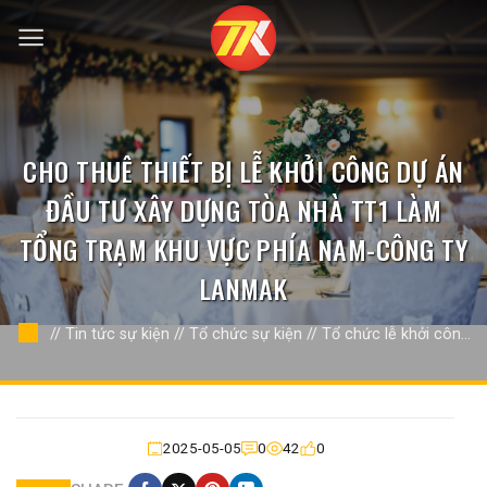
Bỏ
qua
nội
dung
CHO THUÊ THIẾT BỊ LỄ KHỞI CÔNG DỰ ÁN
ĐẦU TƯ XÂY DỰNG TÒA NHÀ TT1 LÀM
TỔNG TRẠM KHU VỰC PHÍA NAM-CÔNG TY
LANMAK
//
Tin tức sự kiện
//
Tổ chức sự kiện
//
Tổ chức lễ khởi công
động thổ
//
2025-05-05
0
42
0