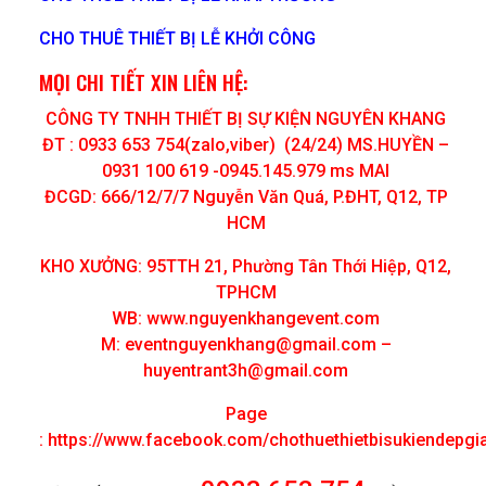
CHO THUÊ THIẾT BỊ LỄ KHỞI CÔNG
MỌI CHI TIẾT XIN LIÊN HỆ:
CÔNG TY TNHH THIẾT BỊ SỰ KIỆN NGUYÊN KHANG
ĐT : 0933 653 754(zalo,viber) (24/24) MS.HUYỀN –
0931 100 619 -0945.145.979 ms MAI
ĐCGD: 666/12/7/7 Nguyễn Văn Quá, P.ĐHT, Q12, TP
HCM
KHO XƯỞNG: 95TTH 21, Phường Tân Thới Hiệp, Q12,
TPHCM
WB: www.nguyenkhangevent.com
M:
eventnguyenkhang@gmail.com
–
huyentrant3h@gmail.com
Page
:
https://www.facebook.com/chothuethietbisukiendepgi