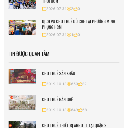
THỚI HCM
2026-07-31
2
0
DỊCH VỤ CHO THUÊ DÙ CHE TẠI PHƯỜNG MINH
PHỤNG HCM
2026-07-31
1
0
TIN ĐƯỢC QUAN TÂM
CHO THUÊ SÂN KHẤU
2019-10-13
650
82
CHO THUÊ BÀN GHẾ
2019-10-13
649
68
CHO THUÊ THIẾT BỊ ABBOTT TẠI QUẬN 2