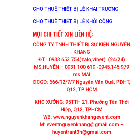
CHO THUÊ THIẾT BỊ LỄ KHAI TRƯƠNG
CHO THUÊ THIẾT BỊ LỄ KHỞI CÔNG
MỌI CHI TIẾT XIN LIÊN HỆ:
CÔNG TY TNHH THIẾT BỊ SỰ KIỆN NGUYÊN
KHANG
ĐT : 0933 653 754(zalo,viber) (24/24)
MS.HUYỀN – 0931 100 619 -0945.145.979
ms MAI
ĐCGD: 666/12/7/7 Nguyễn Văn Quá, P.ĐHT,
Q12, TP HCM
KHO XƯỞNG: 95TTH 21, Phường Tân Thới
Hiệp, Q12, TPHCM
WB: www.nguyenkhangevent.com
M:
eventnguyenkhang@gmail.com
–
huyentrant3h@gmail.com