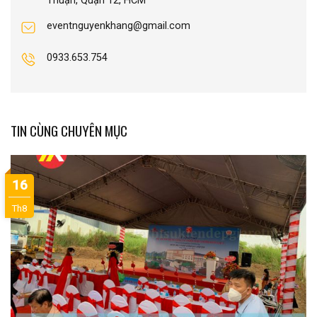
Thuận, Quận 12, HCM
eventnguyenkhang@gmail.com
0933.653.754
TIN CÙNG CHUYÊN MỤC
16
Th8