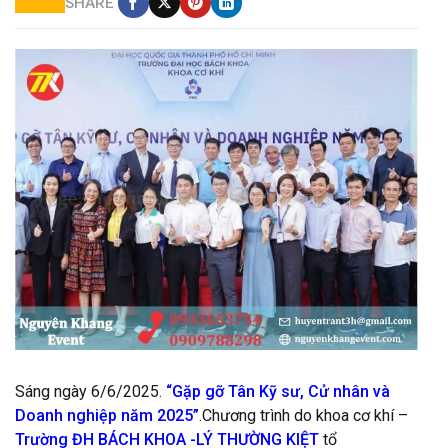
SHARE
cho thuê backdrop sân khấu giá rẻ
Sáng ngày 6/6/2025.
“Gặp gỡ Tân Kỹ sư, Cử nhân và
Doanh nghiệp năm 2025”
.Chương trình do khoa cơ khí –
Trường ĐH BÁCH KHOA -LÝ THƯỜNG KIỆT
tổ