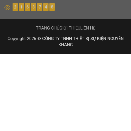
2
1
6
3
7
4
8
TRANG CHỦ
GIỚI THIỆU
LIÊN HỆ
Copyright 2026 ©
CÔNG TY TNHH THIẾT BỊ SỰ KIỆN NGUYÊN
KHANG