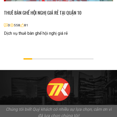
THUÊ BÀN GHẾ HỘI NGHỊ GIÁ RẺ TẠI QUẬN 10
0
558
81
Dịch vụ thuê bàn ghế hội nghị giá rẻ
Chúng tôi biết Quý khách có nhiều sự lựa chọn, cảm ơn vì
đã lựa chọn chúng tôi!