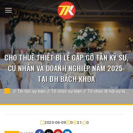
Bỏ
qua
nội
dung
CHO THUÊ THIẾT BỊ LỄ GẶP GỠ TÂN KỸ SƯ,
CỬ NHÂN VÀ DOANH NGHIỆP NĂM 2025-
TẠI ĐH BÁCH KHOA
//
Tin tức sự kiện
//
Tổ chức sự kiện
//
Tổ chức lễ hội-sự kiện
khác
//
2025-06-09
0
21
0