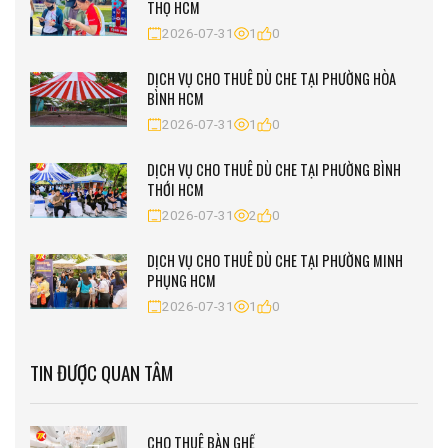
THỌ HCM
2026-07-31
1
0
DỊCH VỤ CHO THUÊ DÙ CHE TẠI PHƯỜNG HÒA
BÌNH HCM
2026-07-31
1
0
DỊCH VỤ CHO THUÊ DÙ CHE TẠI PHƯỜNG BÌNH
THỚI HCM
2026-07-31
2
0
DỊCH VỤ CHO THUÊ DÙ CHE TẠI PHƯỜNG MINH
PHỤNG HCM
2026-07-31
1
0
TIN ĐƯỢC QUAN TÂM
CHO THUÊ BÀN GHẾ