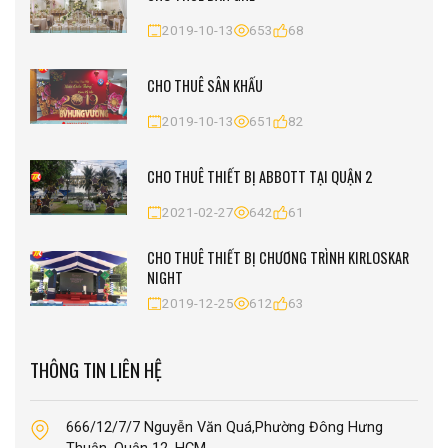
2019-10-13
653
68
CHO THUÊ SÂN KHẤU
2019-10-13
651
82
CHO THUÊ THIẾT BỊ ABBOTT TẠI QUẬN 2
2021-02-27
642
61
CHO THUÊ THIẾT BỊ CHƯƠNG TRÌNH KIRLOSKAR
NIGHT
2019-12-25
612
63
THÔNG TIN LIÊN HỆ
666/12/7/7 Nguyễn Văn Quá,Phường Đông Hưng