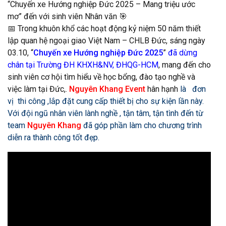
“Chuyến xe Hướng nghiệp Đức 2025 – Mang triệu ước
mơ” đến với sinh viên Nhân văn 🎯
📅 Trong khuôn khổ các hoạt động kỷ niệm 50 năm thiết
lập quan hệ ngoại giao Việt Nam – CHLB Đức, sáng ngày
03.10, “
Chuyến xe Hướng nghiệp Đức 2025
”
đã dừng
chân tại Trường ĐH KHXH&NV, ĐHQG-HCM
, mang đến cho
sinh viên cơ hội tìm hiểu về học bổng, đào tạo nghề và
việc làm tại Đức,.
Nguyên Khang Event
hân hạnh
là đơn
vị thi công ,lắp đặt cung cấp thiết bị cho sự kiện lần này.
Với đội ngũ nhân viên lành nghề , tận tâm, tận tình đến từ
team
Nguyên Khang
đã góp phần làm cho chương trình
diễn ra thành công tốt đẹp.