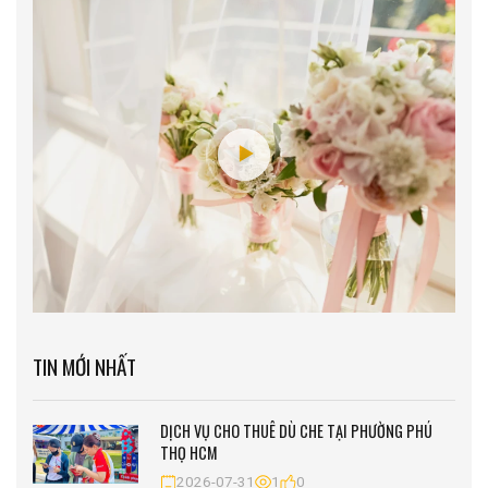
TIN MỚI NHẤT
DỊCH VỤ CHO THUÊ DÙ CHE TẠI PHƯỜNG PHÚ
THỌ HCM
2026-07-31
1
0