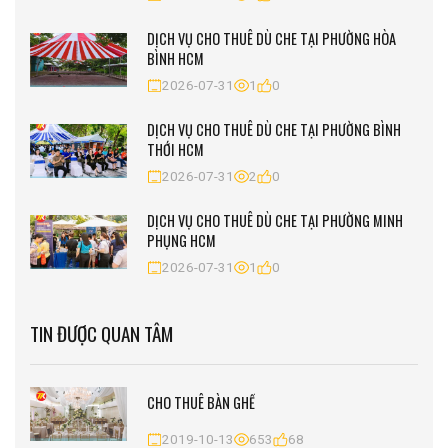
DỊCH VỤ CHO THUÊ DÙ CHE TẠI PHƯỜNG HÒA
BÌNH HCM
2026-07-31
1
0
DỊCH VỤ CHO THUÊ DÙ CHE TẠI PHƯỜNG BÌNH
THỚI HCM
2026-07-31
2
0
DỊCH VỤ CHO THUÊ DÙ CHE TẠI PHƯỜNG MINH
PHỤNG HCM
2026-07-31
1
0
TIN ĐƯỢC QUAN TÂM
CHO THUÊ BÀN GHẾ
2019-10-13
653
68