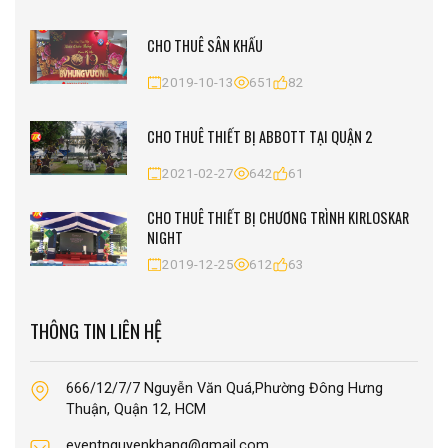
CHO THUÊ SÂN KHẤU
2019-10-13
651
82
CHO THUÊ THIẾT BỊ ABBOTT TẠI QUẬN 2
2021-02-27
642
61
CHO THUÊ THIẾT BỊ CHƯƠNG TRÌNH KIRLOSKAR
NIGHT
2019-12-25
612
63
THÔNG TIN LIÊN HỆ
666/12/7/7 Nguyễn Văn Quá,Phường Đông Hưng
Thuận, Quận 12, HCM
eventnguyenkhang@gmail.com