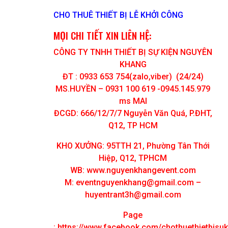
CHO THUÊ THIẾT BỊ LỄ KHỞI CÔNG
MỌI CHI TIẾT XIN LIÊN HỆ:
CÔNG TY TNHH THIẾT BỊ SỰ KIỆN NGUYÊN
KHANG
ĐT : 0933 653 754(zalo,viber) (24/24)
MS.HUYỀN – 0931 100 619 -0945.145.979
ms MAI
ĐCGD: 666/12/7/7 Nguyễn Văn Quá, P.ĐHT,
Q12, TP HCM
KHO XƯỞNG: 95TTH 21, Phường Tân Thới
Hiệp, Q12, TPHCM
WB: www.nguyenkhangevent.com
M:
eventnguyenkhang@gmail.com
–
huyentrant3h@gmail.com
Page
:
https://www.facebook.com/chothuethietbisu