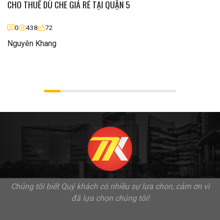
CHO THUÊ DÙ CHE GIÁ RẺ TẠI QUẬN 5
0
438
72
Nguyên Khang
Chúng tôi biết Quý khách có nhiều sự lựa chọn, cảm ơn vì
đã lựa chọn chúng tôi!