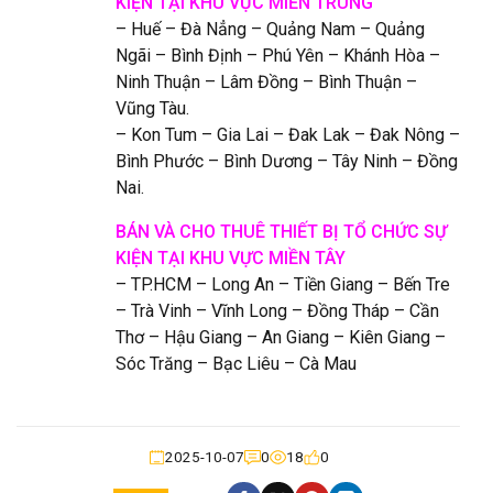
KIỆN
TẠI KHU VỰC MIỀN TRUNG
– Huế – Đà Nẳng – Quảng Nam – Quảng
Ngãi – Bình Định – Phú Yên – Khánh Hòa –
Ninh Thuận – Lâm Đồng – Bình Thuận –
Vũng Tàu.
– Kon Tum – Gia Lai – Đak Lak – Đak Nông –
Bình Phước – Bình Dương – Tây Ninh – Đồng
Nai.
BÁN VÀ CHO THUÊ THIẾT BỊ TỔ CHỨC SỰ
KIỆN TẠI KHU VỰC MIỀN TÂY
– TP.HCM – Long An – Tiền Giang – Bến Tre
– Trà Vinh – Vĩnh Long – Đồng Tháp – Cần
Thơ – Hậu Giang – An Giang – Kiên Giang –
Sóc Trăng – Bạc Liêu – Cà Mau
2025-10-07
0
18
0