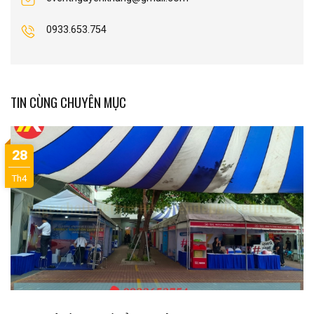
0933.653.754
TIN CÙNG CHUYÊN MỤC
28
Th4