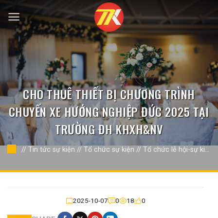
Bỏ
qua
nội
dung
CHO THUÊ THIẾT BỊ CHƯƠNG TRÌNH
CHUYẾN XE HƯỚNG NGHIỆP ĐỨC 2025 TẠI
TRƯỜNG ĐH KHXH&NV
//
Tin tức sự kiện
//
Tổ chức sự kiện
//
Tổ chức lễ hội-sự kiện
khác
//
2025-10-07
0
18
0