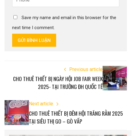
Save my name and email in this browser for the
next time I comment.
GỬI BÌNH LUẬN
Previous article
CHO THUÊ THIẾT BỊ NGÀY HỘI JOB FAIR WEEK
2025- TẠI TRƯỜNG ĐH QUỐC TẾ
Next article
CHO THUÊ THIẾT BỊ ĐÊM HỘI TRĂNG RẰM 2025
TẠI SIÊU THỊ GO – GÒ VẤP