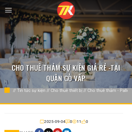
Bỏ
qua
nội
dung
CHO THUÊ THẢM SỰ KIỆN GIÁ RẺ -TẠI
QUẬN GÒ VẤP
//
Tin tức sự kiện
//
Cho thuê thiết bị
//
Cho thuê thảm - Pallet
2025-09-04
0
11
0