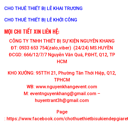
CHO THUÊ THIẾT BỊ LỄ KHAI TRƯƠNG
CHO THUÊ THIẾT BỊ LỄ KHỞI CÔNG
MỌI CHI TIẾT XIN LIÊN HỆ:
CÔNG TY TNHH THIẾT BỊ SỰ KIỆN NGUYÊN KHANG
ĐT: 0933 653 754(zalo,viber) (24/24) MS.HUYỀN
ĐCGD: 666/12/7/7 Nguyễn Văn Quá, P.ĐHT, Q12, TP
HCM
KHO XƯỞNG: 95TTH 21, Phường Tân Thới Hiệp, Q12,
TPHCM
WB: www.nguyenkhangevent.com
M:
eventnguyenkhang@gmail.com
–
huyentrant3h@gmail.com
Page
:
https://www.facebook.com/chothuethietbisukiendepgiar