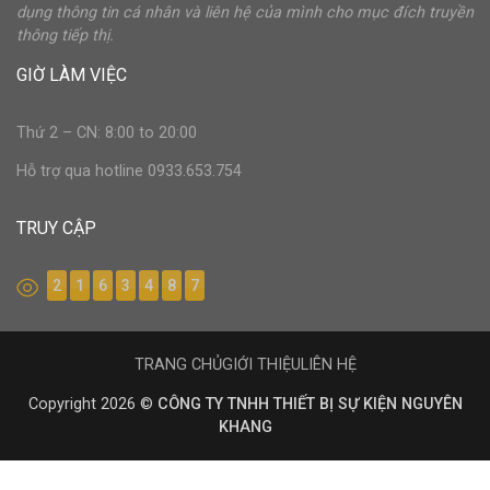
dụng thông tin cá nhân và liên hệ của mình cho mục đích truyền
thông tiếp thị.
GIỜ LÀM VIỆC
Thứ 2 – CN: 8:00 to 20:00
Hỗ trợ qua hotline 0933.653.754
TRUY CẬP
2
1
6
3
4
8
7
TRANG CHỦ
GIỚI THIỆU
LIÊN HỆ
Copyright 2026 ©
CÔNG TY TNHH THIẾT BỊ SỰ KIỆN NGUYÊN
KHANG