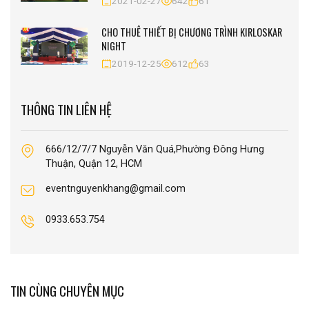
2021-02-27
642
61
CHO THUÊ THIẾT BỊ CHƯƠNG TRÌNH KIRLOSKAR
NIGHT
2019-12-25
612
63
THÔNG TIN LIÊN HỆ
666/12/7/7 Nguyễn Văn Quá,Phường Đông Hưng
Thuận, Quận 12, HCM
eventnguyenkhang@gmail.com
0933.653.754
TIN CÙNG CHUYÊN MỤC