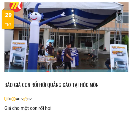
29
Th7
BÁO GIÁ CON RỐI HƠI QUẢNG CÁO TẠI HÓC MÔN
0
405
82
Giá cho một con rối hơi