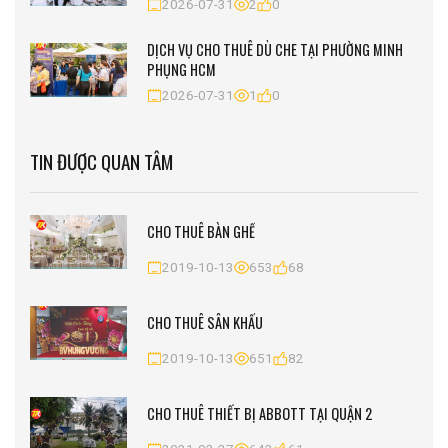
2026-07-31
2
0
DỊCH VỤ CHO THUÊ DÙ CHE TẠI PHƯỜNG MINH
PHỤNG HCM
2026-07-31
1
0
TIN ĐƯỢC QUAN TÂM
CHO THUÊ BÀN GHẾ
2019-10-13
653
68
CHO THUÊ SÂN KHẤU
2019-10-13
651
82
CHO THUÊ THIẾT BỊ ABBOTT TẠI QUẬN 2