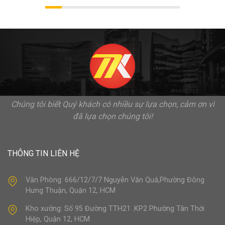
Chúng tôi biết Quý khách có nhiều sự lựa chọn, cảm ơn vì
đã lựa chọn chúng tôi!
THÔNG TIN LIÊN HỆ
Văn Phòng: 666/12/7/7 Nguyễn Văn Quá,Phường Đông
Hưng Thuận, Quận 12, HCM
Kho xưởng: Số 95 Đường TTH21 .KP2 Phường Tân Thới
Hiệp, Quận 12, HCM