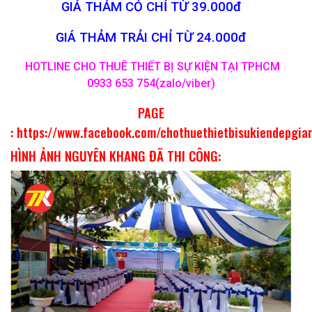
GIÁ THẢM CỎ CHỈ TỪ 39.000đ
GIÁ THẢM TRẢI CHỈ TỪ 24.000đ
HOTLINE CHO THUÊ THIẾT BỊ SỰ KIỆN TẠI TPHCM
0933 653 754(zalo/viber)
PAGE
:
https://www.facebook.com/chothuethietbisukiendepgia
HÌNH ẢNH NGUYÊN KHANG ĐÃ THI CÔNG: