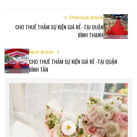
Previous article
CHO THUÊ THẢM SỰ KIỆN GIÁ RẺ -TẠI QUẬN
BÌNH THẠNH
Next article
CHO THUÊ THẢM SỰ KIỆN GIÁ RẺ -TẠI QUẬN
BÌNH TÂN