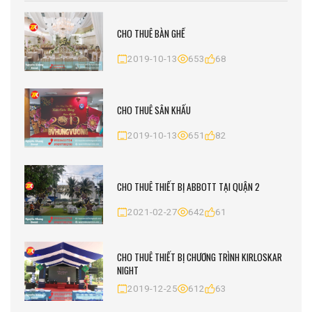
CHO THUÊ BÀN GHẾ
2019-10-13
653
68
CHO THUÊ SÂN KHẤU
2019-10-13
651
82
CHO THUÊ THIẾT BỊ ABBOTT TẠI QUẬN 2
2021-02-27
642
61
CHO THUÊ THIẾT BỊ CHƯƠNG TRÌNH KIRLOSKAR
NIGHT
2019-12-25
612
63