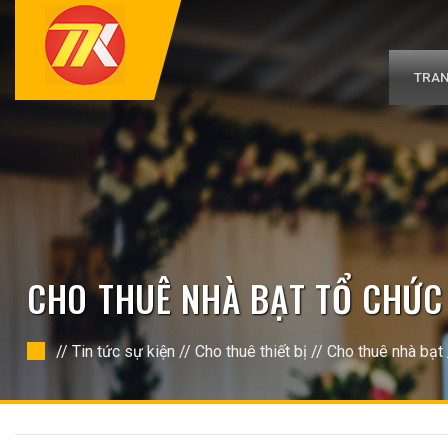
Bỏ
qua
nội
dung
TRAN
CHO THUÊ NHÀ BẠT TỔ CHỨC 
//
Tin tức sự kiện
//
Cho thuê thiết bị
//
Cho thuê nhà bạt