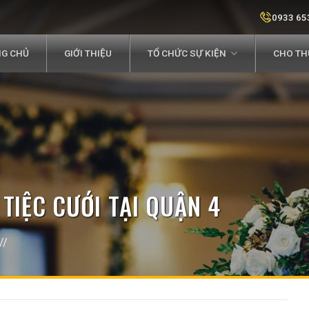
0933 65
G CHỦ
GIỚI THIỆU
TỔ CHỨC SỰ KIỆN
CHO THU
TIỆC CƯỚI TẠI QUẬN 4
//