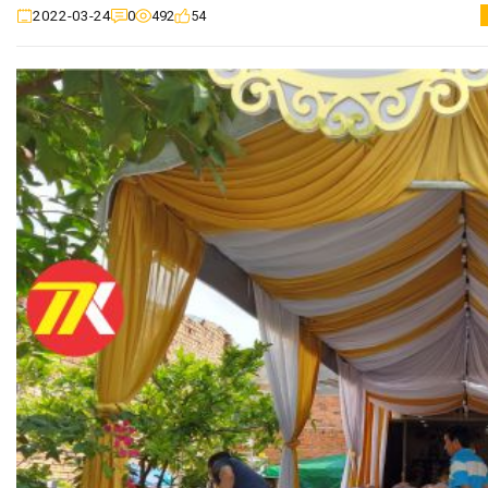
0
492
54
2022-03-24