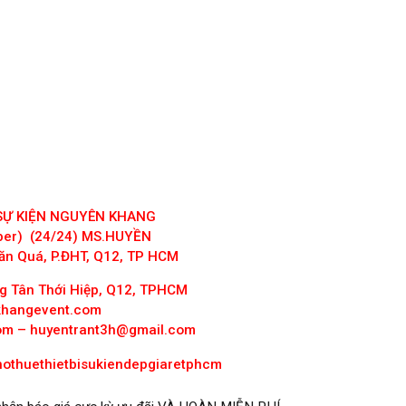
 SỰ KIỆN NGUYÊN KHANG
iber) (24/24) MS.HUYỀN
ăn Quá, P.ĐHT, Q12, TP HCM
 Tân Thới Hiệp, Q12, TPHCM
khangevent.com
om
–
huyentrant3h@gmail.com
hothuethietbisukiendepgiaretphcm