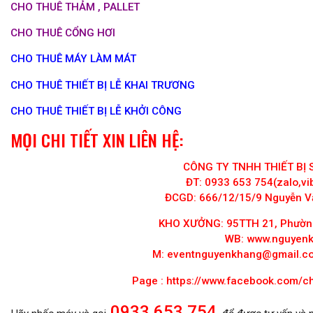
CHO THUÊ THẢM , PALLET
CHO THUÊ CỔNG HƠI
CHO THUÊ MÁY LÀM MÁT
CHO THUÊ THIẾT BỊ LỄ KHAI TRƯƠNG
CHO THUÊ THIẾT BỊ LỄ KHỞI CÔNG
MỌI CHI TIẾT XIN LIÊN HỆ:
CÔNG TY TNHH THIẾT BỊ
ĐT: 0933 653 754(zalo,v
ĐCGD: 666/12/15/9 Nguyễn V
KHO XƯỞNG: 95TTH 21, Phường
WB: www.nguyen
M:
eventnguyenkhang@gmail.c
Page :
https://www.facebook.com/c
0933 653 754