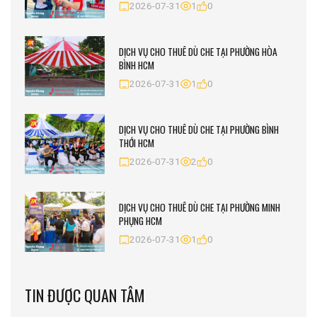
2026-07-31
1
0
DỊCH VỤ CHO THUÊ DÙ CHE TẠI PHƯỜNG HÒA
BÌNH HCM
2026-07-31
1
0
DỊCH VỤ CHO THUÊ DÙ CHE TẠI PHƯỜNG BÌNH
THỚI HCM
2026-07-31
2
0
DỊCH VỤ CHO THUÊ DÙ CHE TẠI PHƯỜNG MINH
PHỤNG HCM
2026-07-31
1
0
TIN ĐƯỢC QUAN TÂM