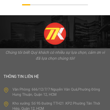
Chúng tôi biết Quý khách có nhiều sự lựa chọn, cảm ơn vì
đã lựa chọn chúng tôi!
THÔNG TIN LIÊN HỆ
Văn Phòng: 666/12/7/7 Nguyễn Văn Quá,Phường Đông
Hưng Thuận, Quận 12, HCM
Kho xưởng: Số 95 Đường TTH21 .KP2 Phường Tân Thới
Hiệp, Quận 12, HCM