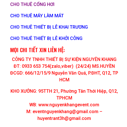
CHO THUÊ CỔNG HƠI
CHO THUÊ MÁY LÀM MÁT
CHO THUÊ THIẾT BỊ LỄ KHAI TRƯƠNG
CHO THUÊ THIẾT BỊ LỄ KHỞI CÔNG
MỌI CHI TIẾT XIN LIÊN HỆ:
CÔNG TY TNHH THIẾT BỊ SỰ KIỆN NGUYÊN KHANG
ĐT: 0933 653 754(zalo,viber) (24/24) MS.HUYỀN
ĐCGD: 666/12/15/9 Nguyễn Văn Quá, P.ĐHT, Q12, TP
HCM
KHO XƯỞNG: 95TTH 21, Phường Tân Thới Hiệp, Q12,
TPHCM
WB: www.nguyenkhangevent.com
M:
eventnguyenkhang@gmail.com
–
huyentrant3h@gmail.com