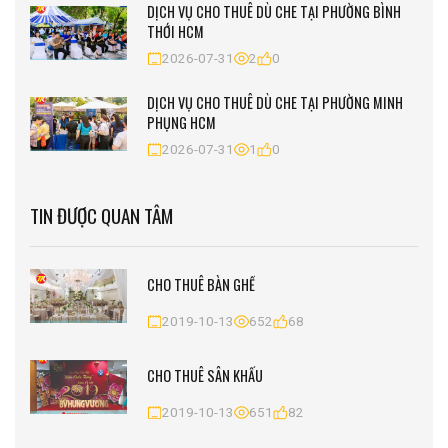
DỊCH VỤ CHO THUÊ DÙ CHE TẠI PHƯỜNG BÌNH
THỚI HCM
2026-07-31
2
0
DỊCH VỤ CHO THUÊ DÙ CHE TẠI PHƯỜNG MINH
PHỤNG HCM
2026-07-31
1
0
TIN ĐƯỢC QUAN TÂM
CHO THUÊ BÀN GHẾ
2019-10-13
652
68
CHO THUÊ SÂN KHẤU
2019-10-13
651
82