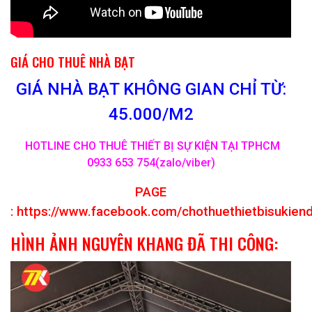
GIÁ CHO THUÊ NHÀ BẠT
GIÁ NHÀ BẠT KHÔNG GIAN CHỈ TỪ:
45.000/M2
HOTLINE CHO THUÊ THIẾT BỊ SỰ KIỆN TẠI TPHCM
0933 653 754(zalo/viber)
PAGE
:
https://www.facebook.com/chothuethietbisukien
HÌNH ẢNH NGUYÊN KHANG ĐÃ THI CÔNG: