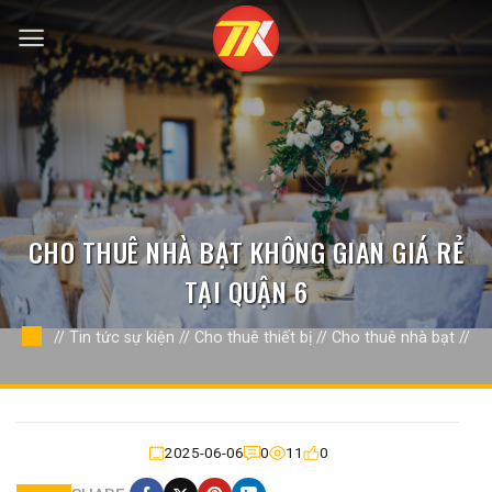
Bỏ
qua
nội
dung
CHO THUÊ NHÀ BẠT KHÔNG GIAN GIÁ RẺ
TẠI QUẬN 6
//
Tin tức sự kiện
//
Cho thuê thiết bị
//
Cho thuê nhà bạt
//
2025-06-06
0
11
0