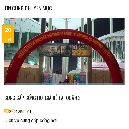
TIN CÙNG CHUYÊN MỤC
20
Th4
CUNG CẤP CỔNG HƠI GIÁ RẺ TẠI QUẬN 2
0
409
74
Dịch vụ cung cấp cổng hơi