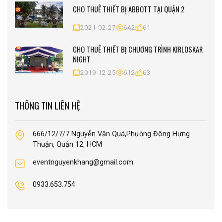
CHO THUÊ THIẾT BỊ ABBOTT TẠI QUẬN 2
2021-02-27
642
61
CHO THUÊ THIẾT BỊ CHƯƠNG TRÌNH KIRLOSKAR
NIGHT
2019-12-25
612
63
THÔNG TIN LIÊN HỆ
666/12/7/7 Nguyễn Văn Quá,Phường Đông Hưng
Thuận, Quận 12, HCM
eventnguyenkhang@gmail.com
0933.653.754