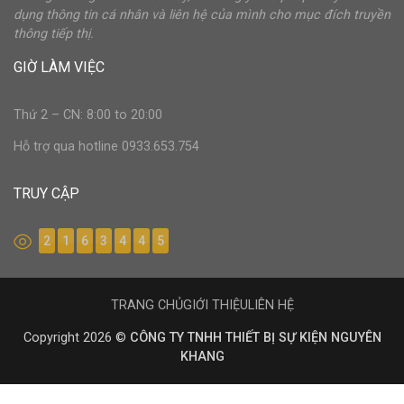
dụng thông tin cá nhân và liên hệ của mình cho mục đích truyền
thông tiếp thị.
GIỜ LÀM VIỆC
Thứ 2 – CN: 8:00 to 20:00
Hỗ trợ qua hotline 0933.653.754
TRUY CẬP
2
1
6
3
4
4
5
TRANG CHỦ
GIỚI THIỆU
LIÊN HỆ
Copyright 2026 ©
CÔNG TY TNHH THIẾT BỊ SỰ KIỆN NGUYÊN
KHANG