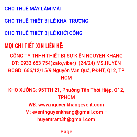
CHO THUÊ MÁY LÀM MÁT
CHO THUÊ THIẾT BỊ LỄ KHAI TRƯƠNG
CHO THUÊ THIẾT BỊ LỄ KHỞI CÔNG
MỌI CHI TIẾT XIN LIÊN HỆ:
CÔNG TY TNHH THIẾT BỊ SỰ KIỆN NGUYÊN KHANG
ĐT: 0933 653 754(zalo,viber) (24/24) MS.HUYỀN
ĐCGD: 666/12/15/9 Nguyễn Văn Quá, P.ĐHT, Q12, TP
HCM
KHO XƯỞNG: 95TTH 21, Phường Tân Thới Hiệp, Q12,
TPHCM
WB: www.nguyenkhangevent.com
M:
eventnguyenkhang@gmail.com
–
huyentrant3h@gmail.com
Page