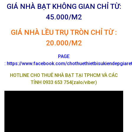
GIÁ NHÀ BẠT KHÔNG GIAN CHỈ TỪ:
45.000/M2
GIÁ NHÀ LỀU TRỤ TRÒN CHỈ TỪ :
20.000/M2
PAGE
:
https://www.facebook.com/chothuethietbisukiendepgiar
HOTLINE CHO THUÊ NHÀ BẠT TẠI TPHCM VÀ CÁC
TỈNH 0933 653 754(zalo/viber)