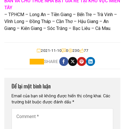
BÁN VÀ CHO THUÊ NHÀ BẠT GIÁ RẺ TẠI KHU VỰC MIỀN
TÂY
– TP.HCM – Long An – Tiền Giang – Bến Tre – Trà Vinh –
Vĩnh Long – Đồng Tháp – Cần Thơ – Hậu Giang – An
Giang – Kiên Giang – Sóc Trăng – Bạc Liêu – Cà Mau.
2021-11-10
0
230
77
SHARE
Để lại một bình luận
Email của bạn sẽ không được hiển thị công khai.
Các
trường bắt buộc được đánh dấu
*