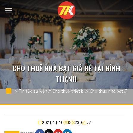
Bỏ
qua
nội
dung
CHO THUÊ NHÀ BẠT GIÁ RẺ TẠI BÌNH
THẠNH
//
Tin tức sự kiện
//
Cho thuê thiết bị
//
Cho thuê nhà bạt
//
2021-11-10
0
230
77