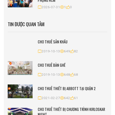
PHỤNG HCM
2026-07-31
1
0
TIN ĐƯỢC QUAN TÂM
CHO THUÊ SÂN KHẤU
2019-10-13
649
82
CHO THUÊ BÀN GHẾ
2019-10-13
648
68
CHO THUÊ THIẾT BỊ ABBOTT TẠI QUẬN 2
2021-02-27
642
61
CHO THUÊ THIẾT BỊ CHƯƠNG TRÌNH KIRLOSKAR
NIGHT