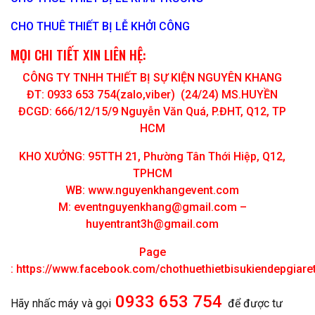
CHO THUÊ THIẾT BỊ LỄ KHỞI CÔNG
MỌI CHI TIẾT XIN LIÊN HỆ:
CÔNG TY TNHH THIẾT BỊ SỰ KIỆN NGUYÊN KHANG
ĐT: 0933 653 754(zalo,viber) (24/24) MS.HUYỀN
ĐCGD: 666/12/15/9 Nguyễn Văn Quá, P.ĐHT, Q12, TP
HCM
KHO XƯỞNG: 95TTH 21, Phường Tân Thới Hiệp, Q12,
TPHCM
WB: www.nguyenkhangevent.com
M:
eventnguyenkhang@gmail.com
–
huyentrant3h@gmail.com
Page
:
https://www.facebook.com/chothuethietbisukiendepgiar
0933 653 754
Hãy nhấc máy và gọi
để được tư