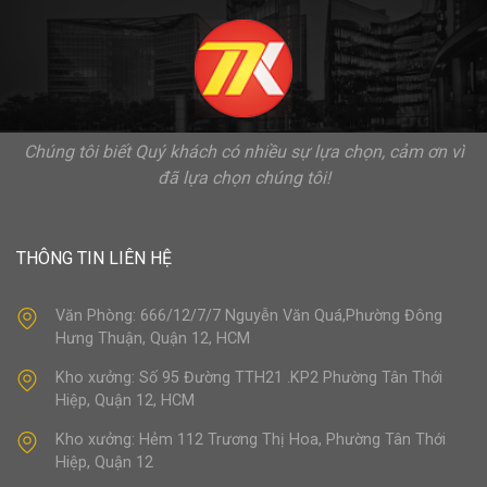
Chúng tôi biết Quý khách có nhiều sự lựa chọn, cảm ơn vì
đã lựa chọn chúng tôi!
THÔNG TIN LIÊN HỆ
Văn Phòng: 666/12/7/7 Nguyễn Văn Quá,Phường Đông
Hưng Thuận, Quận 12, HCM
Kho xưởng: Số 95 Đường TTH21 .KP2 Phường Tân Thới
Hiệp, Quận 12, HCM
Kho xưởng: Hẻm 112 Trương Thị Hoa, Phường Tân Thới
Hiệp, Quận 12