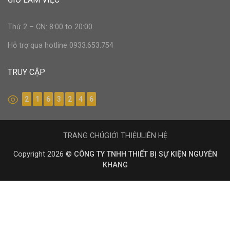
Thứ 2 – CN: 8:00 to 20:00
Hỗ trợ qua hotline 0933.653.754
TRUY CẬP
2
1
6
3
2
4
6
TRANG CHỦ
GIỚI THIỆU
LIÊN HỆ
Copyright 2026 ©
CÔNG TY TNHH THIẾT BỊ SỰ KIỆN NGUYÊN
KHANG