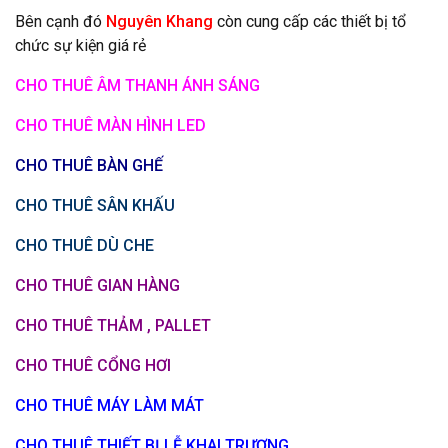
Bên cạnh đó
Nguyên Khang
còn cung cấp các thiết bị tổ
chức sự kiện giá rẻ
CHO THUÊ ÂM THANH ÁNH SÁNG
CHO THUÊ MÀN HÌNH LED
CHO THUÊ BÀN GHẾ
CHO THUÊ SÂN KHẤU
CHO THUÊ DÙ CHE
CHO THUÊ GIAN HÀNG
CHO THUÊ THẢM , PALLET
CHO THUÊ CỔNG HƠI
CHO THUÊ MÁY LÀM MÁT
CHO THUÊ THIẾT BỊ LỄ KHAI TRƯƠNG