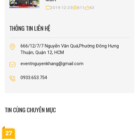
2019-12-25
611
63
THÔNG TIN LIÊN HỆ
666/12/7/7 Nguyễn Văn Quá,Phường Đông Hưng
Thuận, Quận 12, HCM
eventnguyenkhang@gmail.com
0933.653.754
TIN CÙNG CHUYÊN MỤC
27