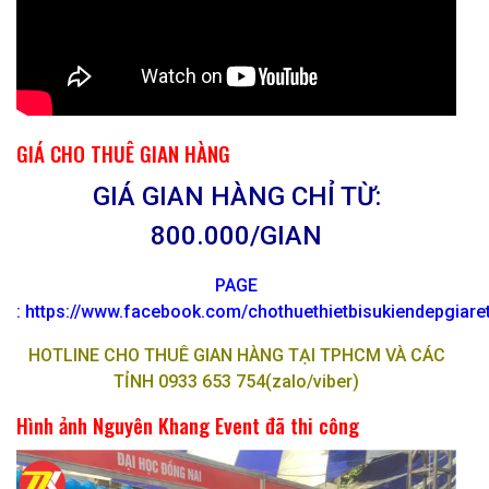
GIÁ CHO THUÊ GIAN HÀNG
GIÁ GIAN HÀNG CHỈ TỪ:
800.000/GIAN
PAGE
:
https://www.facebook.com/chothuethietbisukiendepgiar
HOTLINE CHO THUÊ GIAN HÀNG TẠI TPHCM VÀ CÁC
TỈNH 0933 653 754(zalo/viber)
Hình ảnh Nguyên Khang Event đã thi công