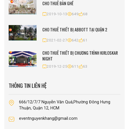
CHO THUÊ BÀN GHẾ
2019-10-13
649
68
CHO THUÊ THIẾT BỊ ABBOTT TẠI QUẬN 2
2021-02-27
642
61
CHO THUÊ THIẾT BỊ CHƯƠNG TRÌNH KIRLOSKAR
NIGHT
2019-12-25
611
63
THÔNG TIN LIÊN HỆ
666/12/7/7 Nguyễn Văn Quá,Phường Đông Hưng
Thuận, Quận 12, HCM
eventnguyenkhang@gmail.com