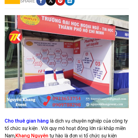
SHARE
CHo thuê gian hàng triễn lãm giá rẻ
Cho thuê
gian hàng
là dịch vụ chuyên nghiệp của công ty
tổ chức sự kiện . Với quy mô hoạt động lớn rải khắp miền
Nam,
Khang Nguyên
tự hào là đơn vị tổ chức sự kiện