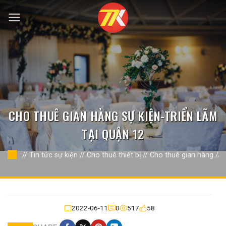
Bỏ
qua
nội
dung
CHO THUÊ GIAN HÀNG SỰ KIỆN-TRIỂN LÃM
TẠI QUẬN 12
//
Tin tức sự kiện
//
Cho thuê thiết bị
//
Cho thuê gian hàng
//
2022-06-11
0
517
58