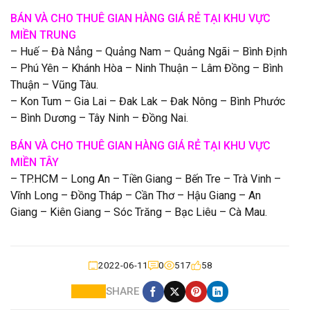
BÁN VÀ CHO THUÊ GIAN HÀNG GIÁ RẺ TẠI KHU VỰC
MIỀN TRUNG
– Huế – Đà Nẳng – Quảng Nam – Quảng Ngãi – Bình Định
– Phú Yên – Khánh Hòa – Ninh Thuận – Lâm Đồng – Bình
Thuận – Vũng Tàu.
– Kon Tum – Gia Lai – Đak Lak – Đak Nông – Bình Phước
– Bình Dương – Tây Ninh – Đồng Nai.
BÁN VÀ CHO THUÊ GIAN HÀNG GIÁ RẺ TẠI KHU VỰC
MIỀN TÂY
– TP.HCM – Long An – Tiền Giang – Bến Tre – Trà Vinh –
Vĩnh Long – Đồng Tháp – Cần Thơ – Hậu Giang – An
Giang – Kiên Giang – Sóc Trăng – Bạc Liêu – Cà Mau.
2022-06-11
0
517
58
SHARE