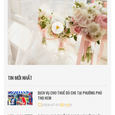
TIN MỚI NHẤT
DỊCH VỤ CHO THUÊ DÙ CHE TẠI PHƯỜNG PHÚ
THỌ HCM
2026-07-31
1
0