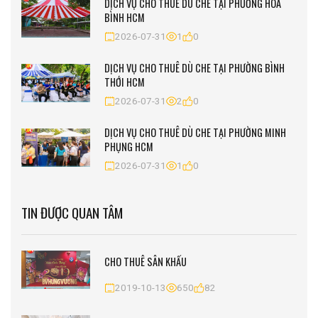
DỊCH VỤ CHO THUÊ DÙ CHE TẠI PHƯỜNG HÒA
BÌNH HCM
2026-07-31
1
0
DỊCH VỤ CHO THUÊ DÙ CHE TẠI PHƯỜNG BÌNH
THỚI HCM
2026-07-31
2
0
DỊCH VỤ CHO THUÊ DÙ CHE TẠI PHƯỜNG MINH
PHỤNG HCM
2026-07-31
1
0
TIN ĐƯỢC QUAN TÂM
CHO THUÊ SÂN KHẤU
2019-10-13
650
82