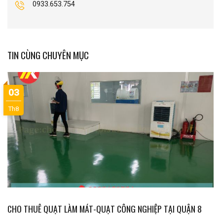
0933.653.754
TIN CÙNG CHUYÊN MỤC
03
Th8
CHO THUÊ QUẠT LÀM MÁT-QUẠT CÔNG NGHIỆP TẠI QUẬN 8