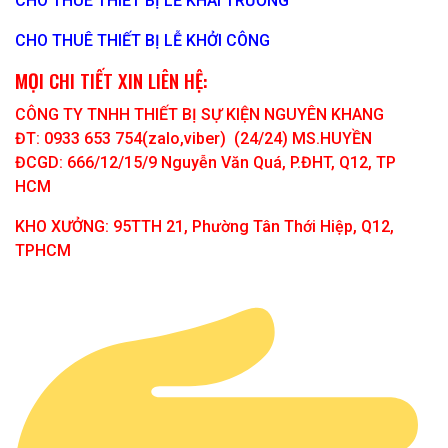
CHO THUÊ THIẾT BỊ LỄ KHAI TRƯƠNG
CHO THUÊ THIẾT BỊ LỄ KHỞI CÔNG
MỌI CHI TIẾT XIN LIÊN HỆ:
CÔNG TY TNHH THIẾT BỊ SỰ KIỆN NGUYÊN KHANG
ĐT: 0933 653 754(zalo,viber) (24/24) MS.HUYỀN
ĐCGD: 666/12/15/9 Nguyễn Văn Quá, P.ĐHT, Q12, TP
HCM
KHO XƯỞNG: 95TTH 21, Phường Tân Thới Hiệp, Q12,
TPHCM