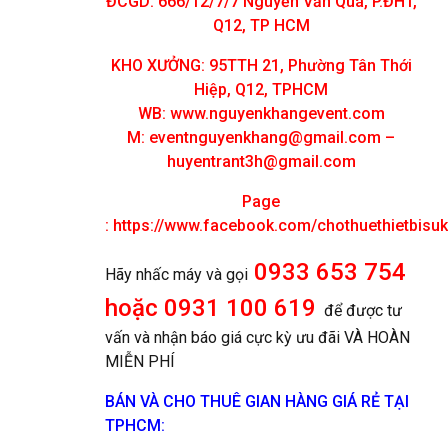
ĐCGD: 666/12/7/7 Nguyễn Văn Quá, P.ĐHT,
Q12, TP HCM
KHO XƯỞNG: 95TTH 21, Phường Tân Thới
Hiệp, Q12, TPHCM
WB: www.nguyenkhangevent.com
M:
eventnguyenkhang@gmail.com
–
huyentrant3h@gmail.com
Page
:
https://www.facebook.com/chothuethietbisu
0933 653 754
Hãy nhấc máy và gọi
hoặc 0931 100 619
để được tư
vấn và nhận báo giá cực kỳ ưu đãi VÀ HOÀN
MIỄN PHÍ
BÁN VÀ CHO THUÊ GIAN HÀNG GIÁ RẺ TẠI
TPHCM: