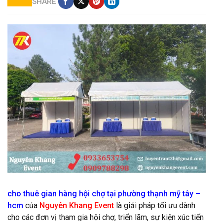
SHARE
cung cấp gian hàng giá rẻ
cho thuê gian hàng hội chợ tại phường thạnh mỹ tây –
hcm
của
Nguyên Khang Event
là giải pháp tối ưu dành
cho các đơn vị tham gia hội chợ, triển lãm, sự kiện xúc tiến