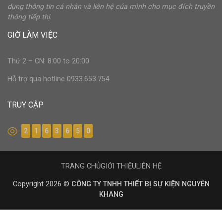
dụng thông tin cá nhân và liên hệ của mình cho mục đích truyền
thông tiếp thị.
GIỜ LÀM VIỆC
Thứ 2 – CN: 8:00 to 20:00
Hỗ trợ qua hotline 0933.653.754
TRUY CẬP
2
1
6
3
6
5
0
TRANG CHỦ
GIỚI THIỆU
LIÊN HỆ
Copyright 2026 ©
CÔNG TY TNHH THIẾT BỊ SỰ KIỆN NGUYÊN
KHANG