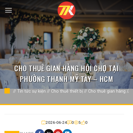
Bỏ
qua
nội
dung
CHO THUÊ GIAN HÀNG HỘI CHỢ TẠI
PHƯỜNG THẠNH MỸ TÂY – HCM
//
Tin tức sự kiện
//
Cho thuê thiết bị
//
Cho thuê gian hàng
//
2026-06-24
0
5
0