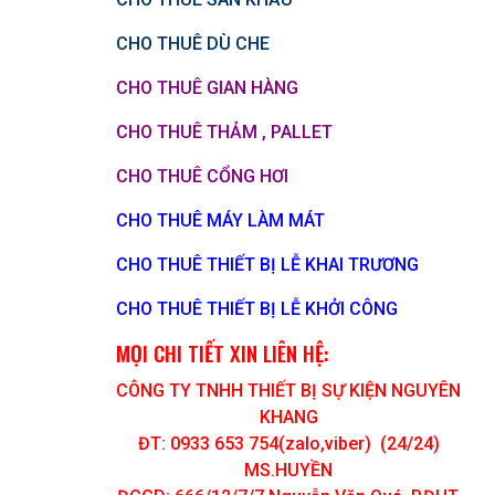
CHO THUÊ DÙ CHE
CHO THUÊ GIAN HÀNG
CHO THUÊ THẢM , PALLET
CHO THUÊ CỔNG HƠI
CHO THUÊ MÁY LÀM MÁT
CHO THUÊ THIẾT BỊ LỄ KHAI TRƯƠNG
CHO THUÊ THIẾT BỊ LỄ KHỞI CÔNG
MỌI CHI TIẾT XIN LIÊN HỆ:
CÔNG TY TNHH THIẾT BỊ SỰ KIỆN NGUYÊN
KHANG
ĐT: 0933 653 754(zalo,viber) (24/24)
MS.HUYỀN