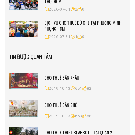
THỚI HCM
2026-07-31
2
0
DỊCH VỤ CHO THUÊ DÙ CHE TẠI PHƯỜNG MINH
PHỤNG HCM
2026-07-31
1
0
TIN ĐƯỢC QUAN TÂM
CHO THUÊ SÂN KHẤU
2019-10-13
651
82
CHO THUÊ BÀN GHẾ
2019-10-13
653
68
CHO THUÊ THIẾT BỊ ABBOTT TẠI QUẬN 2