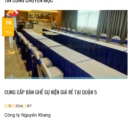
16
Th5
CUNG CẤP BÀN GHẾ SỰ KIỆN GIÁ RẺ TẠI QUẬN 5
0
504
87
Công ty Nguyên Khang