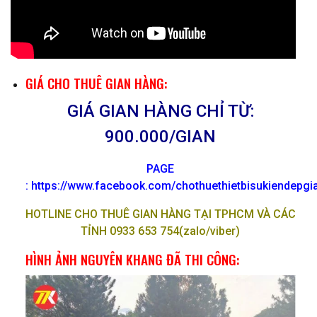
GIÁ CHO THUÊ GIAN HÀNG:
GIÁ GIAN HÀNG CHỈ TỪ:
900.000/GIAN
PAGE
: https://www.facebook.com/chothuethietbisukiendepg
HOTLINE CHO THUÊ GIAN HÀNG TẠI TPHCM VÀ CÁC
TỈNH 0933 653 754(zalo/viber)
HÌNH ẢNH NGUYÊN KHANG ĐÃ THI CÔNG: