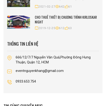
2021-02-27
642
61
CHO THUÊ THIẾT BỊ CHƯƠNG TRÌNH KIRLOSKAR
NIGHT
2019-12-25
612
63
THÔNG TIN LIÊN HỆ
666/12/7/7 Nguyễn Văn Quá,Phường Đông Hưng
Thuận, Quận 12, HCM
eventnguyenkhang@gmail.com
0933.653.754
TIN CÙNG CHUYÊN MỤC