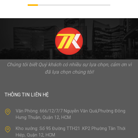
Chúng tôi biết Quý khách có nhiều sự lựa chọn, cảm ơn vì
đã lựa chọn chúng tôi!
THÔNG TIN LIÊN HỆ
Văn Phòng: 666/12/7/7 Nguyễn Văn Quá,Phường Đông
Hưng Thuận, Quận 12, HCM
Kho xưởng: Số 95 Đường TTH21 .KP2 Phường Tân Thới
Hiệp, Quận 12, HCM