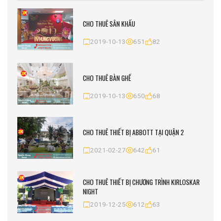
CHO THUÊ SÂN KHẤU
2019-10-13
651
82
CHO THUÊ BÀN GHẾ
2019-10-13
650
68
CHO THUÊ THIẾT BỊ ABBOTT TẠI QUẬN 2
2021-02-27
642
61
CHO THUÊ THIẾT BỊ CHƯƠNG TRÌNH KIRLOSKAR
NIGHT
2019-12-25
612
63