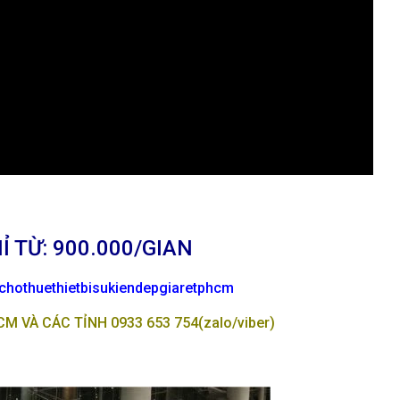
Ỉ TỪ: 900.000/GIAN
chothuethietbisukiendepgiaretphcm
 VÀ CÁC TỈNH 0933 653 754(zalo/viber)