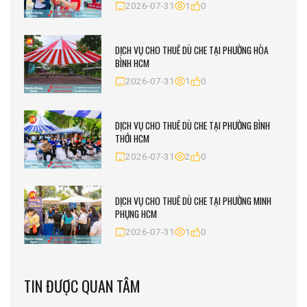
2026-07-31
1
0
DỊCH VỤ CHO THUÊ DÙ CHE TẠI PHƯỜNG HÒA
BÌNH HCM
2026-07-31
1
0
DỊCH VỤ CHO THUÊ DÙ CHE TẠI PHƯỜNG BÌNH
THỚI HCM
2026-07-31
2
0
DỊCH VỤ CHO THUÊ DÙ CHE TẠI PHƯỜNG MINH
PHỤNG HCM
2026-07-31
1
0
TIN ĐƯỢC QUAN TÂM