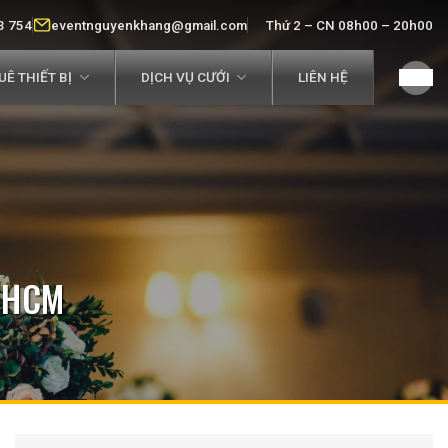
3 754
eventnguyenkhang@gmail.com
Thứ 2 – CN 08h00 – 20h00
Ê THIẾT BỊ
DỊCH VỤ CƯỚI
LIÊN HỆ
 HCM