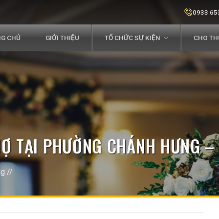
0933 65
G CHỦ
GIỚI THIỆU
TỔ CHỨC SỰ KIỆN
CHO THU
HỢ TẠI PHƯỜNG CHÁNH HƯNG –
ng
//