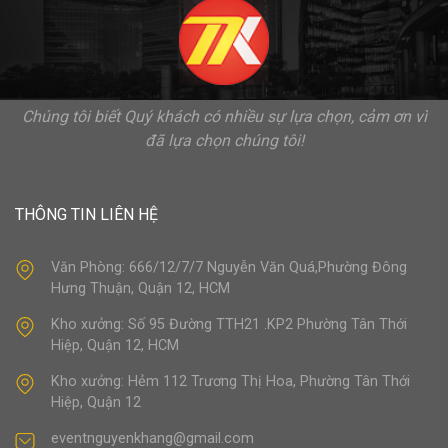
Chúng tôi biết Quý khách có nhiều sự lựa chọn, cảm ơn vì
đã lựa chọn chúng tôi!
THÔNG TIN LIÊN HỆ
Văn Phòng: 666/12/7/7 Nguyễn Văn Quá,Phường Đông
Hưng Thuận, Quận 12, HCM
Kho xưởng: Số 95 Đường TTH21 .KP2 Phường Tân Thới
Hiệp, Quận 12, HCM
Kho xưởng: Hẻm 112 Trương Thị Hoa, Phường Tân Thới
Hiệp, Quận 12
eventnguyenkhang@gmail.com