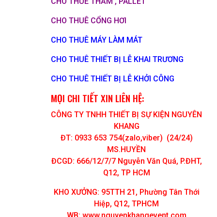
CHO THUÊ THẢM , PALLET
CHO THUÊ CỔNG HƠI
CHO THUÊ MÁY LÀM MÁT
CHO THUÊ THIẾT BỊ LỄ KHAI TRƯƠNG
CHO THUÊ THIẾT BỊ LỄ KHỞI CÔNG
MỌI CHI TIẾT XIN LIÊN HỆ:
CÔNG TY TNHH THIẾT BỊ SỰ KIỆN NGUYÊN
KHANG
ĐT: 0933 653 754(zalo,viber) (24/24)
MS.HUYỀN
ĐCGD: 666/12/7/7 Nguyễn Văn Quá, P.ĐHT,
Q12, TP HCM
KHO XƯỞNG: 95TTH 21, Phường Tân Thới
Hiệp, Q12, TPHCM
WB: www.nguyenkhangevent.com