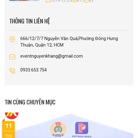
2019-12-25
611
63
THÔNG TIN LIÊN HỆ
666/12/7/7 Nguyễn Văn Quá,Phường Đông Hưng
Thuận, Quận 12, HCM
eventnguyenkhang@gmail.com
0933.653.754
TIN CÙNG CHUYÊN MỤC
11
Th9