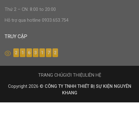
Thứ 2 – CN: 8:00 to 20:00
Hỗ trợ qua hotline 0933.653.754
TRUY CẬP
2
1
6
3
1
7
2
TRANG CHỦ
GIỚI THIỆU
LIÊN HỆ
Copyright 2026 ©
CÔNG TY TNHH THIẾT BỊ SỰ KIỆN NGUYÊN
KHANG