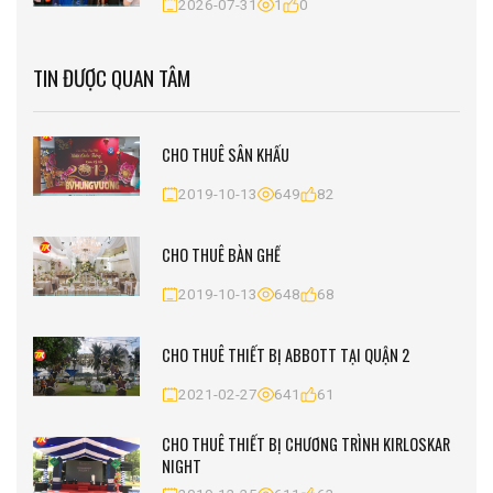
2026-07-31
1
0
TIN ĐƯỢC QUAN TÂM
CHO THUÊ SÂN KHẤU
2019-10-13
649
82
CHO THUÊ BÀN GHẾ
2019-10-13
648
68
CHO THUÊ THIẾT BỊ ABBOTT TẠI QUẬN 2
2021-02-27
641
61
CHO THUÊ THIẾT BỊ CHƯƠNG TRÌNH KIRLOSKAR
NIGHT