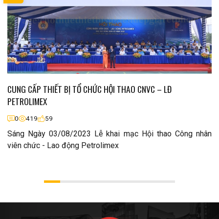
CUNG CẤP THIẾT BỊ TỔ CHỨC HỘI THAO CNVC – LĐ
PETROLIMEX
0
419
59
Sáng Ngày 03/08/2023 Lễ khai mạc Hội thao Công nhân
viên chức - Lao động Petrolimex