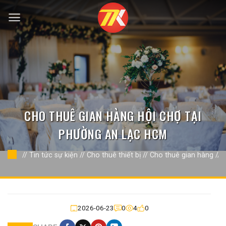
Bỏ
qua
nội
dung
CHO THUÊ GIAN HÀNG HỘI CHỢ TẠI
PHƯỜNG AN LẠC HCM
//
Tin tức sự kiện
//
Cho thuê thiết bị
//
Cho thuê gian hàng
//
2026-06-23
0
4
0