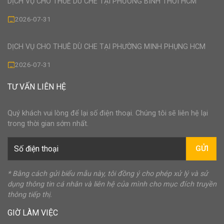
DỊCH VỤ CHO THUÊ DÙ CHE TẠI PHƯỜNG BÌNH THỚI HCM
2026-07-31
DỊCH VỤ CHO THUÊ DÙ CHE TẠI PHƯỜNG MINH PHỤNG HCM
2026-07-31
TƯ VẤN LIÊN HỆ
Quý khách vui lòng để lại số điện thoại. Chúng tôi sẽ liên hệ lại
trong thời gian sớm nhất.
GỬI
* Bằng cách gửi biểu mẫu này, tôi đồng ý cho phép xử lý và sử
dụng thông tin cá nhân và liên hệ của mình cho mục đích truyền
thông tiếp thị.
GIỜ LÀM VIỆC