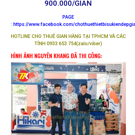
900.000/GIAN
PAGE
: https://www.facebook.com/chothuethietbisukiendepg
HOTLINE CHO THUÊ GIAN HÀNG TẠI TPHCM VÀ CÁC
TỈNH 0933 653 754(zalo/viber)
HÌNH ẢNH NGUYÊN KHANG ĐÃ THI CÔNG: