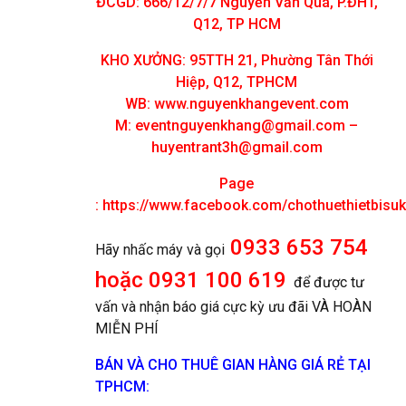
ĐCGD: 666/12/7/7 Nguyễn Văn Quá, P.ĐHT,
Q12, TP HCM
KHO XƯỞNG: 95TTH 21, Phường Tân Thới
Hiệp, Q12, TPHCM
WB: www.nguyenkhangevent.com
M:
eventnguyenkhang@gmail.com
–
huyentrant3h@gmail.com
Page
:
https://www.facebook.com/chothuethietbisu
0933 653 754
Hãy nhấc máy và gọi
hoặc 0931 100 619
để được tư
vấn và nhận báo giá cực kỳ ưu đãi VÀ HOÀN
MIỄN PHÍ
BÁN VÀ CHO THUÊ GIAN HÀNG GIÁ RẺ TẠI
TPHCM: