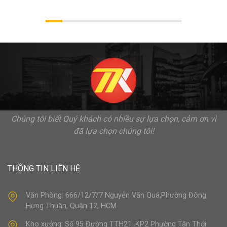
Chúng tôi biết Quý khách có nhiều sự lựa chọn, cảm ơn vì
đã lựa chọn chúng tôi!
THÔNG TIN LIÊN HỆ
Văn Phòng: 666/12/7/7 Nguyễn Văn Quá,Phường Đông
Hưng Thuận, Quận 12, HCM
Kho xưởng: Số 95 Đường TTH21 .KP2 Phường Tân Thới