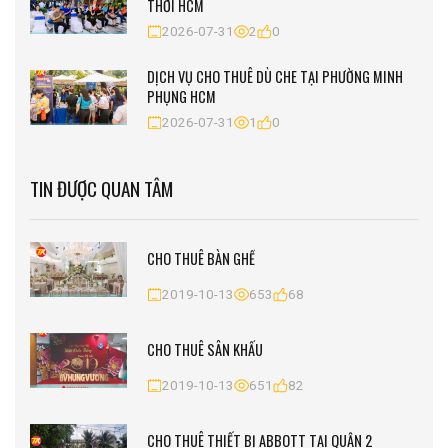
THỚI HCM
2026-07-31
2
0
DỊCH VỤ CHO THUÊ DÙ CHE TẠI PHƯỜNG MINH
PHỤNG HCM
2026-07-31
1
0
TIN ĐƯỢC QUAN TÂM
CHO THUÊ BÀN GHẾ
2019-10-13
653
68
CHO THUÊ SÂN KHẤU
2019-10-13
651
82
CHO THUÊ THIẾT BỊ ABBOTT TẠI QUẬN 2