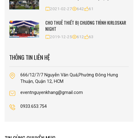
2021-02-27
642
61
CHO THUÊ THIẾT BỊ CHƯƠNG TRÌNH KIRLOSKAR
NIGHT
2019-12-25
612
63
THÔNG TIN LIÊN HỆ
666/12/7/7 Nguyễn Văn Quá,Phường Đông Hưng
Thuận, Quận 12, HCM
eventnguyenkhang@gmail.com
0933.653.754