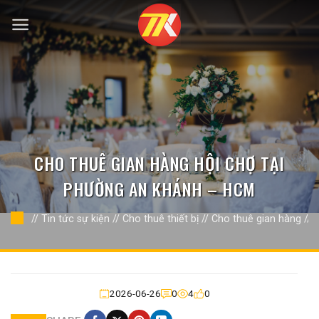
Bỏ
qua
nội
dung
CHO THUÊ GIAN HÀNG HỘI CHỢ TẠI
PHƯỜNG AN KHÁNH – HCM
//
Tin tức sự kiện
//
Cho thuê thiết bị
//
Cho thuê gian hàng
//
2026-06-26
0
4
0