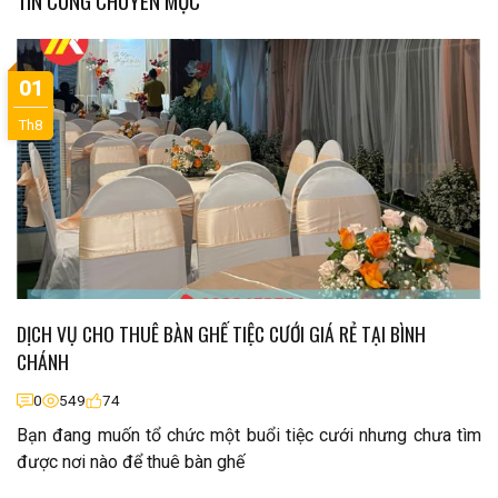
TIN CÙNG CHUYÊN MỤC
01
Th8
DỊCH VỤ CHO THUÊ BÀN GHẾ TIỆC CƯỚI GIÁ RẺ TẠI BÌNH
CHÁNH
0
549
74
Bạn đang muốn tổ chức một buổi tiệc cưới nhưng chưa tìm
được nơi nào để thuê bàn ghế