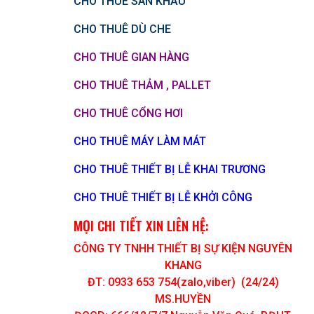
CHO THUÊ SÂN KHẤU
CHO THUÊ DÙ CHE
CHO THUÊ GIAN HÀNG
CHO THUÊ THẢM , PALLET
CHO THUÊ CỔNG HƠI
CHO THUÊ MÁY LÀM MÁT
CHO THUÊ THIẾT BỊ LỄ KHAI TRƯƠNG
CHO THUÊ THIẾT BỊ LỄ KHỞI CÔNG
MỌI CHI TIẾT XIN LIÊN HỆ:
CÔNG TY TNHH THIẾT BỊ SỰ KIỆN NGUYÊN
KHANG
ĐT: 0933 653 754(zalo,viber) (24/24)
MS.HUYỀN