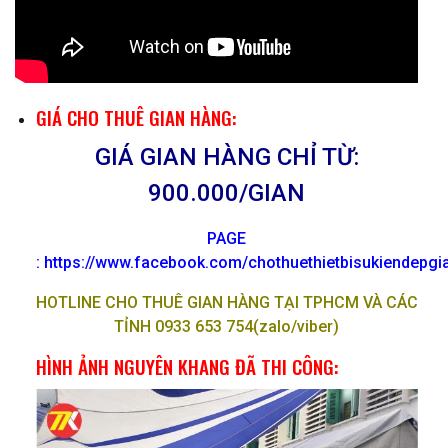
GIÁ CHO THUÊ GIAN HÀNG:
GIÁ GIAN HÀNG CHỈ TỪ:
900.000/GIAN
PAGE
: https://www.facebook.com/chothuethietbisukiendepg
HOTLINE CHO THUÊ GIAN HÀNG TẠI TPHCM VÀ CÁC
TỈNH 0933 653 754(zalo/viber)
HÌNH ẢNH NGUYÊN KHANG ĐÃ THI CÔNG: