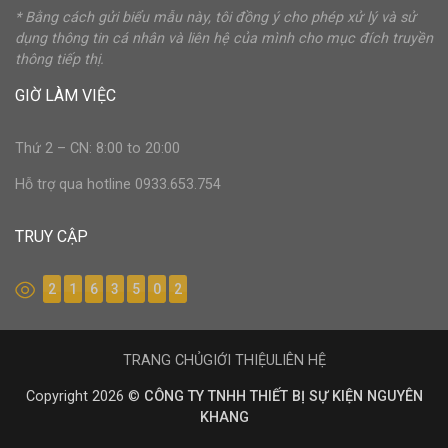
* Bằng cách gửi biểu mẫu này, tôi đồng ý cho phép xử lý và sử
dụng thông tin cá nhân và liên hệ của mình cho mục đích truyền
thông tiếp thị.
GIỜ LÀM VIỆC
Thứ 2 – CN: 8:00 to 20:00
Hỗ trợ qua hotline 0933.653.754
TRUY CẬP
2
1
6
3
5
0
2
TRANG CHỦ
GIỚI THIỆU
LIÊN HỆ
Copyright 2026 ©
CÔNG TY TNHH THIẾT BỊ SỰ KIỆN NGUYÊN
KHANG