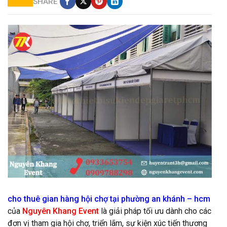
SHARE
cho thuê gian hàng giá rẻ
cho thuê gian hàng hội chợ tại phường an khánh – hcm
của
Nguyên Khang Event
là giải pháp tối ưu dành cho các
đơn vị tham gia hội chợ, triển lãm, sự kiện xúc tiến thương