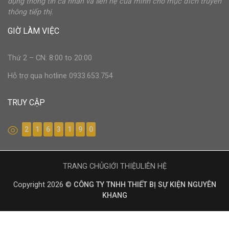
dụng thông tin cá nhân và liên hệ của mình cho mục đích truyền
thông tiếp thị.
GIỜ LÀM VIỆC
Thứ 2 – CN: 8:00 to 20:00
Hỗ trợ qua hotline 0933.653.754
TRUY CẬP
2
1
6
3
1
9
0
TRANG CHỦ
GIỚI THIỆU
LIÊN HỆ
Copyright 2026 ©
CÔNG TY TNHH THIẾT BỊ SỰ KIỆN NGUYÊN
KHANG