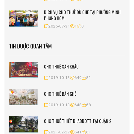
DỊCH VỤ CHO THUÊ DÙ CHE TẠI PHƯỜNG MINH
PHỤNG HCM
2026-07-31
1
0
TIN ĐƯỢC QUAN TÂM
CHO THUÊ SÂN KHẤU
2019-10-13
649
82
CHO THUÊ BÀN GHẾ
2019-10-13
648
68
CHO THUÊ THIẾT BỊ ABBOTT TẠI QUẬN 2
2021-02-27
641
61