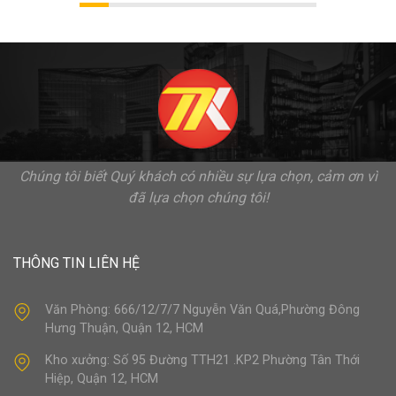
Chúng tôi biết Quý khách có nhiều sự lựa chọn, cảm ơn vì
đã lựa chọn chúng tôi!
THÔNG TIN LIÊN HỆ
Văn Phòng: 666/12/7/7 Nguyễn Văn Quá,Phường Đông
Hưng Thuận, Quận 12, HCM
Kho xưởng: Số 95 Đường TTH21 .KP2 Phường Tân Thới
Hiệp, Quận 12, HCM