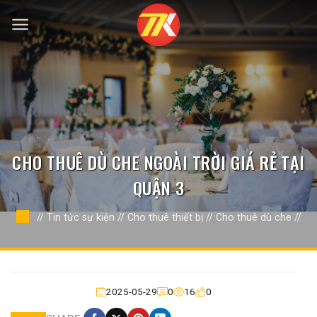
Bỏ
qua
nội
dung
CHO THUÊ DÙ CHE NGOÀI TRỜI GIÁ RẺ TẠI
QUẬN 3
//
Tin tức sự kiện
//
Cho thuê thiết bị
//
Cho thuê dù che
//
2025-05-29
0
16
0