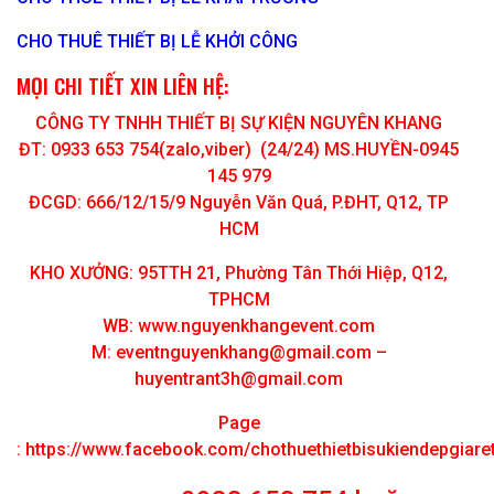
CHO THUÊ THIẾT BỊ LỄ KHỞI CÔNG
MỌI CHI TIẾT XIN LIÊN HỆ:
CÔNG TY TNHH THIẾT BỊ SỰ KIỆN NGUYÊN KHANG
ĐT: 0933 653 754(zalo,viber) (24/24) MS.HUYỀN-0945
145 979
ĐCGD: 666/12/15/9 Nguyễn Văn Quá, P.ĐHT, Q12, TP
HCM
KHO XƯỞNG: 95TTH 21, Phường Tân Thới Hiệp, Q12,
TPHCM
WB: www.nguyenkhangevent.com
M:
eventnguyenkhang@gmail.com
–
huyentrant3h@gmail.com
Page
:
https://www.facebook.com/chothuethietbisukiendepgiar