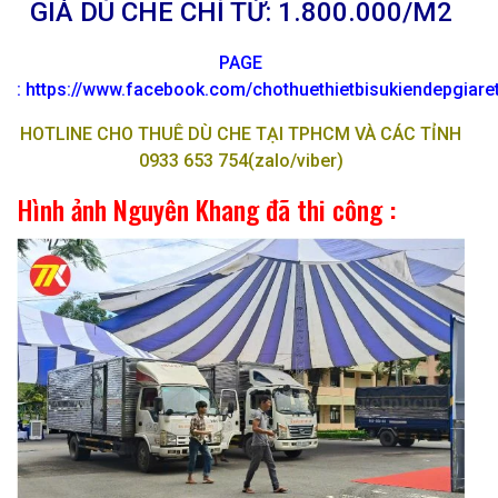
GIÁ DÙ CHE CHỈ TỪ: 1.800.000/M2
PAGE
:
https://www.facebook.com/chothuethietbisukiendepgiar
HOTLINE CHO THUÊ DÙ CHE TẠI TPHCM VÀ CÁC TỈNH
0933 653 754(zalo/viber)
Hình ảnh Nguyên Khang đã thi công :