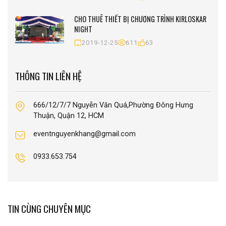
CHO THUÊ THIẾT BỊ CHƯƠNG TRÌNH KIRLOSKAR
NIGHT
2019-12-25
611
63
THÔNG TIN LIÊN HỆ
666/12/7/7 Nguyễn Văn Quá,Phường Đông Hưng
Thuận, Quận 12, HCM
eventnguyenkhang@gmail.com
0933.653.754
TIN CÙNG CHUYÊN MỤC