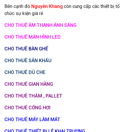
Bên cạnh đó
Nguyên Khang
còn cung cấp các thiết bị tổ
chức sự kiện giá rẻ
CHO THUÊ ÂM THANH ÁNH SÁNG
CHO THUÊ MÀN HÌNH LED
CHO THUÊ BÀN GHẾ
CHO THUÊ SÂN KHẤU
CHO THUÊ DÙ CHE
CHO THUÊ GIAN HÀNG
CHO THUÊ THẢM , PALLET
CHO THUÊ CỔNG HƠI
CHO THUÊ MÁY LÀM MÁT
CHO THUÊ THIẾT BỊ LỄ KHAI TRƯƠNG