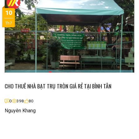
10
Th7
CHO THUÊ NHÀ BẠT TRỤ TRÒN GIÁ RẺ TẠI BÌNH TÂN
0
398
80
Nguyên Khang