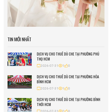
TIN MỚI NHẤT
DỊCH VỤ CHO THUÊ DÙ CHE TẠI PHƯỜNG PHÚ
THỌ HCM
2026-07-31
1
0
DỊCH VỤ CHO THUÊ DÙ CHE TẠI PHƯỜNG HÒA
BÌNH HCM
2026-07-31
1
0
DỊCH VỤ CHO THUÊ DÙ CHE TẠI PHƯỜNG BÌNH
THỚI HCM
2026-07-31
2
0