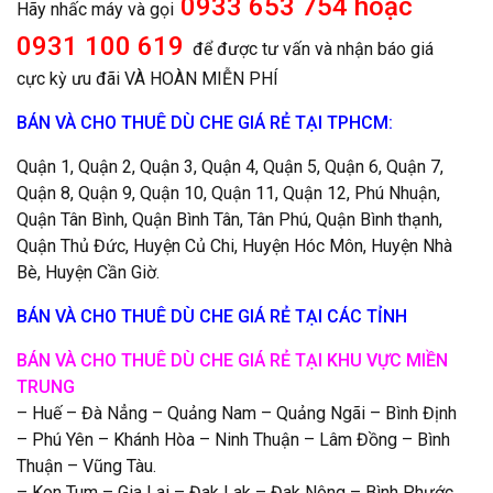
0933 653 754 hoặc
Hãy nhấc máy và gọi
0931 100 619
để được tư vấn và nhận báo giá
cực kỳ ưu đãi VÀ HOÀN MIỄN PHÍ
BÁN VÀ CHO THUÊ DÙ CHE GIÁ RẺ TẠI TPHCM:
Quận 1, Quận 2, Quận 3, Quận 4, Quận 5, Quận 6, Quận 7,
Quận 8, Quận 9, Quận 10, Quận 11, Quận 12, Phú Nhuận,
Quận Tân Bình, Quận Bình Tân, Tân Phú, Quận Bình thạnh,
Quận Thủ Đức, Huyện Củ Chi, Huyện Hóc Môn, Huyện Nhà
Bè, Huyện Cần Giờ.
BÁN VÀ CHO THUÊ DÙ CHE GIÁ RẺ TẠI CÁC TỈNH
BÁN VÀ CHO THUÊ DÙ CHE GIÁ RẺ TẠI KHU VỰC MIỀN
TRUNG
– Huế – Đà Nẳng – Quảng Nam – Quảng Ngãi – Bình Định
– Phú Yên – Khánh Hòa – Ninh Thuận – Lâm Đồng – Bình
Thuận – Vũng Tàu.
– Kon Tum – Gia Lai – Đak Lak – Đak Nông – Bình Phước