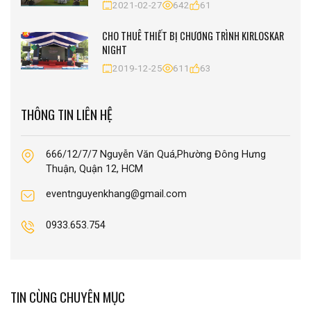
2021-02-27
642
61
CHO THUÊ THIẾT BỊ CHƯƠNG TRÌNH KIRLOSKAR
NIGHT
2019-12-25
611
63
THÔNG TIN LIÊN HỆ
666/12/7/7 Nguyễn Văn Quá,Phường Đông Hưng
Thuận, Quận 12, HCM
eventnguyenkhang@gmail.com
0933.653.754
TIN CÙNG CHUYÊN MỤC