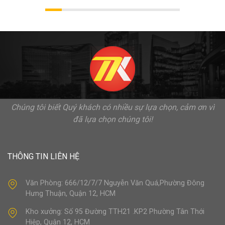
Chúng tôi biết Quý khách có nhiều sự lựa chọn, cảm ơn vì
đã lựa chọn chúng tôi!
THÔNG TIN LIÊN HỆ
Văn Phòng: 666/12/7/7 Nguyễn Văn Quá,Phường Đông
Hưng Thuận, Quận 12, HCM
Kho xưởng: Số 95 Đường TTH21 .KP2 Phường Tân Thới
Hiệp, Quận 12, HCM