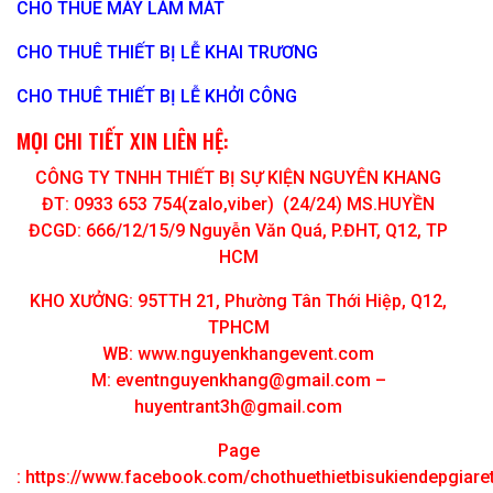
CHO THUÊ MÁY LÀM MÁT
CHO THUÊ THIẾT BỊ LỄ KHAI TRƯƠNG
CHO THUÊ THIẾT BỊ LỄ KHỞI CÔNG
MỌI CHI TIẾT XIN LIÊN HỆ:
CÔNG TY TNHH THIẾT BỊ SỰ KIỆN NGUYÊN KHANG
ĐT: 0933 653 754(zalo,viber) (24/24) MS.HUYỀN
ĐCGD: 666/12/15/9 Nguyễn Văn Quá, P.ĐHT, Q12, TP
HCM
KHO XƯỞNG: 95TTH 21, Phường Tân Thới Hiệp, Q12,
TPHCM
WB: www.nguyenkhangevent.com
M:
eventnguyenkhang@gmail.com
–
huyentrant3h@gmail.com
Page
:
https://www.facebook.com/chothuethietbisukiendepgiar