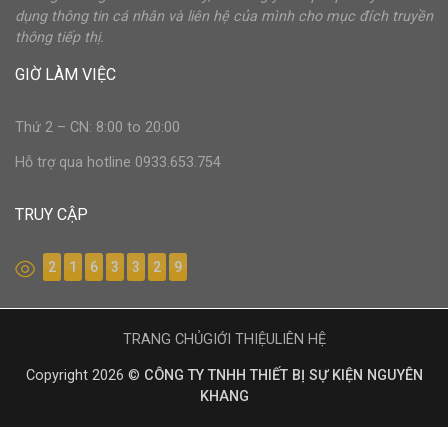
dụng thông tin cá nhân và liên hệ của mình cho mục đích truyền
thông tiếp thị.
GIỜ LÀM VIỆC
Thứ 2 – CN: 8:00 to 20:00
Hỗ trợ qua hotline 0933.653.754
TRUY CẬP
2
1
6
3
3
2
9
TRANG CHỦ
GIỚI THIỆU
LIÊN HỆ
Copyright 2026 ©
CÔNG TY TNHH THIẾT BỊ SỰ KIỆN NGUYÊN
KHANG