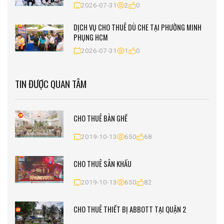
2026-07-31
2
0
DỊCH VỤ CHO THUÊ DÙ CHE TẠI PHƯỜNG MINH
PHỤNG HCM
2026-07-31
1
0
TIN ĐƯỢC QUAN TÂM
CHO THUÊ BÀN GHẾ
2019-10-13
650
68
CHO THUÊ SÂN KHẤU
2019-10-13
650
82
CHO THUÊ THIẾT BỊ ABBOTT TẠI QUẬN 2