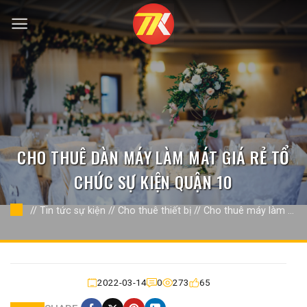
Bỏ
qua
nội
dung
CHO THUÊ DÀN MÁY LÀM MÁT GIÁ RẺ TỔ
CHỨC SỰ KIỆN QUẬN 10
//
Tin tức sự kiện
//
Cho thuê thiết bị
//
Cho thuê máy làm mát
quạt công nghiệp
//
2022-03-14
0
273
65