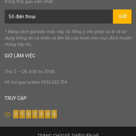
trong thời gian sớm nhất.
GỬI
* Bằng cách gửi biểu mẫu này, tôi đồng ý cho phép xử lý và sử
dụng thông tin cá nhân và liên hệ của mình cho mục đích truyền
thông tiếp thị.
GIỜ LÀM VIỆC
Thứ 2 – CN: 8:00 to 20:00
Hỗ trợ qua hotline 0933.653.754
TRUY CẬP
2
1
6
3
3
4
5
TRANG CHỦ
GIỚI THIỆU
LIÊN HỆ