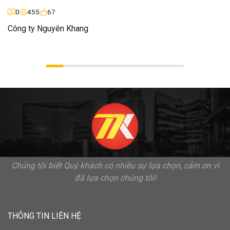
0
455
67
Công ty Nguyên Khang
Chúng tôi biết Quý khách có nhiều sự lựa chọn, cảm ơn vì
đã lựa chọn chúng tôi!
THÔNG TIN LIÊN HỆ