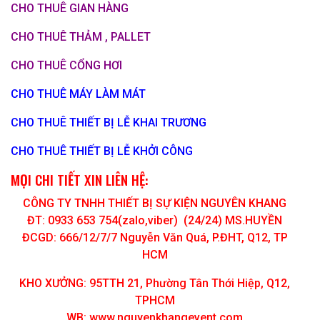
CHO THUÊ GIAN HÀNG
CHO THUÊ THẢM , PALLET
CHO THUÊ CỔNG HƠI
CHO THUÊ MÁY LÀM MÁT
CHO THUÊ THIẾT BỊ LỄ KHAI TRƯƠNG
CHO THUÊ THIẾT BỊ LỄ KHỞI CÔNG
MỌI CHI TIẾT XIN LIÊN HỆ:
CÔNG TY TNHH THIẾT BỊ SỰ KIỆN NGUYÊN KHANG
ĐT: 0933 653 754(zalo,viber) (24/24) MS.HUYỀN
ĐCGD: 666/12/7/7 Nguyễn Văn Quá, P.ĐHT, Q12, TP
HCM
KHO XƯỞNG: 95TTH 21, Phường Tân Thới Hiệp, Q12,
TPHCM
WB: www.nguyenkhangevent.com