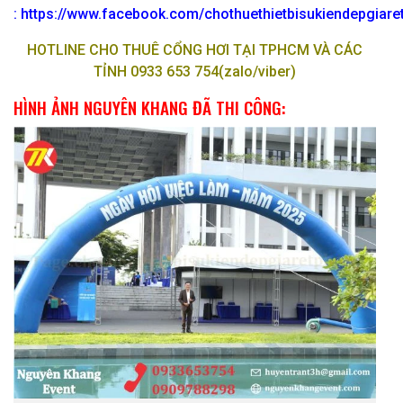
:
https://www.facebook.com/chothuethietbisukiendepgiar
HOTLINE CHO THUÊ CỔNG HƠI TẠI TPHCM VÀ CÁC
TỈNH 0933 653 754(zalo/viber)
HÌNH ẢNH NGUYÊN KHANG ĐÃ THI CÔNG: