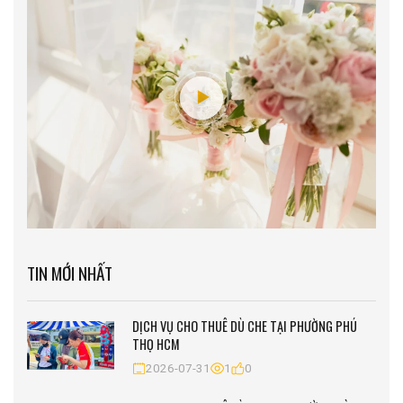
TIN MỚI NHẤT
DỊCH VỤ CHO THUÊ DÙ CHE TẠI PHƯỜNG PHÚ
THỌ HCM
2026-07-31
1
0