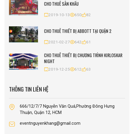
CHO THUÊ SÂN KHẤU
2019-10-13
650
82
CHO THUÊ THIẾT BỊ ABBOTT TẠI QUẬN 2
2021-02-27
642
61
CHO THUÊ THIẾT BỊ CHƯƠNG TRÌNH KIRLOSKAR
NIGHT
2019-12-25
612
63
THÔNG TIN LIÊN HỆ
666/12/7/7 Nguyễn Văn Quá,Phường Đông Hưng
Thuận, Quận 12, HCM
eventnguyenkhang@gmail.com