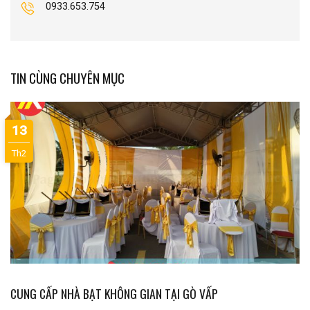
0933.653.754
TIN CÙNG CHUYÊN MỤC
13
Th2
CUNG CẤP NHÀ BẠT KHÔNG GIAN TẠI GÒ VẤP