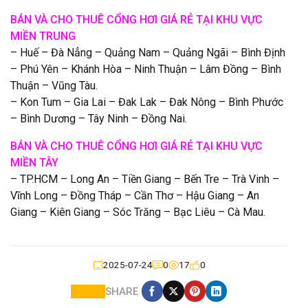
BÁN VÀ CHO THUÊ CỔNG HƠI GIÁ RẺ TẠI KHU VỰC
MIỀN TRUNG
– Huế – Đà Nẳng – Quảng Nam – Quảng Ngãi – Bình Định
– Phú Yên – Khánh Hòa – Ninh Thuận – Lâm Đồng – Bình
Thuận – Vũng Tàu.
– Kon Tum – Gia Lai – Đak Lak – Đak Nông – Bình Phước
– Bình Dương – Tây Ninh – Đồng Nai.
BÁN VÀ CHO THUÊ CỔNG HƠI GIÁ RẺ TẠI KHU VỰC
MIỀN TÂY
– TP.HCM – Long An – Tiền Giang – Bến Tre – Trà Vinh –
Vĩnh Long – Đồng Tháp – Cần Thơ – Hậu Giang – An
Giang – Kiên Giang – Sóc Trăng – Bạc Liêu – Cà Mau.
2025-07-24
0
17
0
SHARE