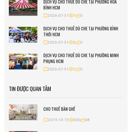
DỊCH VỤ CHO THUÊ DÙ CHE TẠI PHƯỜNG HÒA
BÌNH HCM
2026-07-31
1
0
DỊCH VỤ CHO THUÊ DÙ CHE TẠI PHƯỜNG BÌNH
THỚI HCM
2026-07-31
2
0
DỊCH VỤ CHO THUÊ DÙ CHE TẠI PHƯỜNG MINH
PHỤNG HCM
2026-07-31
1
0
TIN ĐƯỢC QUAN TÂM
CHO THUÊ BÀN GHẾ
2019-10-13
650
68