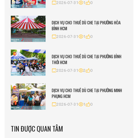
2026-07-31
1
0
DỊCH VỤ CHO THUÊ DÙ CHE TẠI PHƯỜNG HÒA
BÌNH HCM
2026-07-31
1
0
DỊCH VỤ CHO THUÊ DÙ CHE TẠI PHƯỜNG BÌNH
THỚI HCM
2026-07-31
2
0
DỊCH VỤ CHO THUÊ DÙ CHE TẠI PHƯỜNG MINH
PHỤNG HCM
2026-07-31
1
0
TIN ĐƯỢC QUAN TÂM