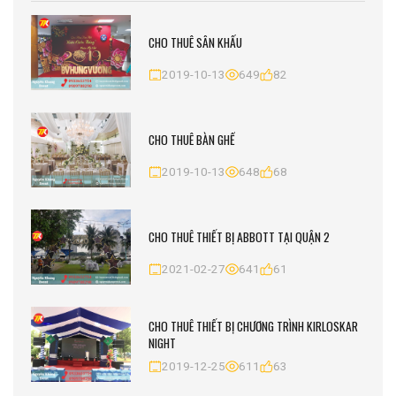
CHO THUÊ SÂN KHẤU
2019-10-13
649
82
CHO THUÊ BÀN GHẾ
2019-10-13
648
68
CHO THUÊ THIẾT BỊ ABBOTT TẠI QUẬN 2
2021-02-27
641
61
CHO THUÊ THIẾT BỊ CHƯƠNG TRÌNH KIRLOSKAR
NIGHT
2019-12-25
611
63