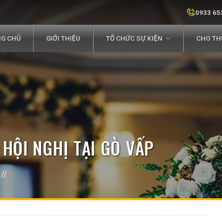
0933 65
G CHỦ
GIỚI THIỆU
TỔ CHỨC SỰ KIỆN
CHO THU
HỘI NGHỊ TẠI GÒ VẤP
//