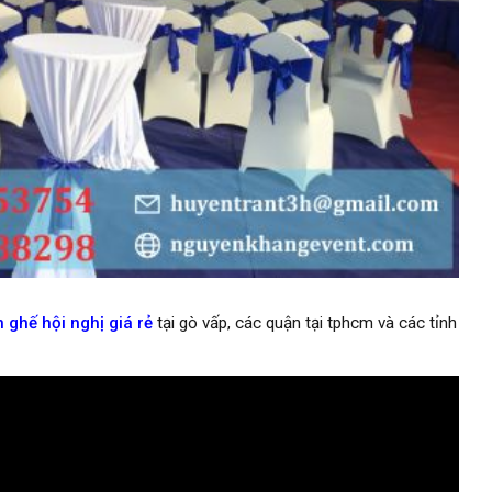
 ghế hội nghị giá rẻ
tại gò vấp, các quận tại tphcm và các tỉnh