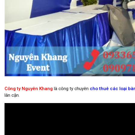
cho thuê dù che nắng sự kiện
Công ty Nguyên Khang
là công ty chuyên
cho thuê các loại bàn
lân cận.