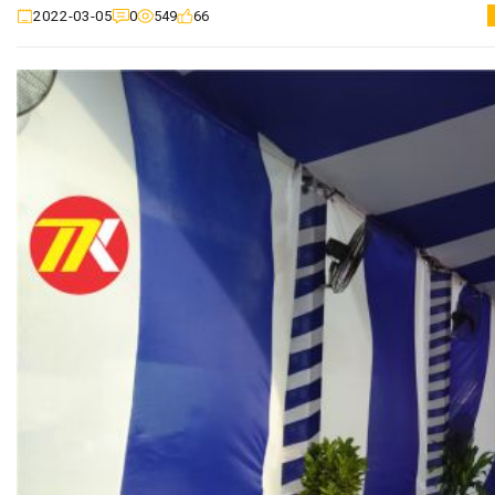
0
549
66
2022-03-05