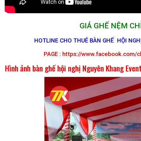
GIÁ GHẾ NỆM CHỈ
HOTLINE CHO THUÊ BÀN GHẾ HỘI NGHỊ 
PAGE :
https://www.facebook.com/c
Hình ảnh bàn ghế hội nghị Nguyên Khang Event