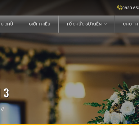
0933 65
G CHỦ
GIỚI THIỆU
TỔ CHỨC SỰ KIỆN
CHO THU
 3
//