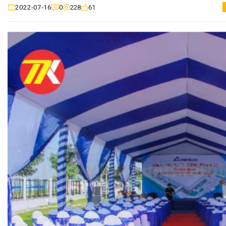
0
228
61
2022-07-16