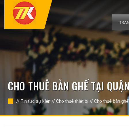
Bỏ
qua
nội
dung
TRAN
CHO THUÊ BÀN GHẾ TẠI QUẬN
//
Tin tức sự kiện
//
Cho thuê thiết bị
//
Cho thuê bàn ghế