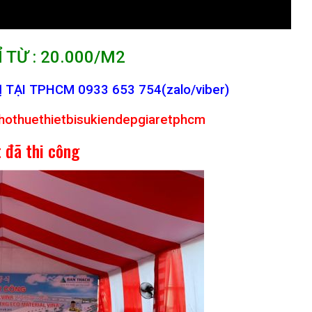
 TỪ : 20.000/M2
TẠI TPHCM 0933 653 754(zalo/viber)
hothuethietbisukiendepgiaretphcm
 đã thi công