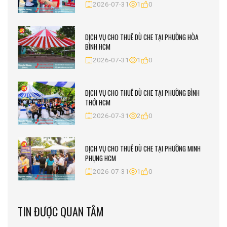
2026-07-31
1
0
DỊCH VỤ CHO THUÊ DÙ CHE TẠI PHƯỜNG HÒA
BÌNH HCM
2026-07-31
1
0
DỊCH VỤ CHO THUÊ DÙ CHE TẠI PHƯỜNG BÌNH
THỚI HCM
2026-07-31
2
0
DỊCH VỤ CHO THUÊ DÙ CHE TẠI PHƯỜNG MINH
PHỤNG HCM
2026-07-31
1
0
TIN ĐƯỢC QUAN TÂM