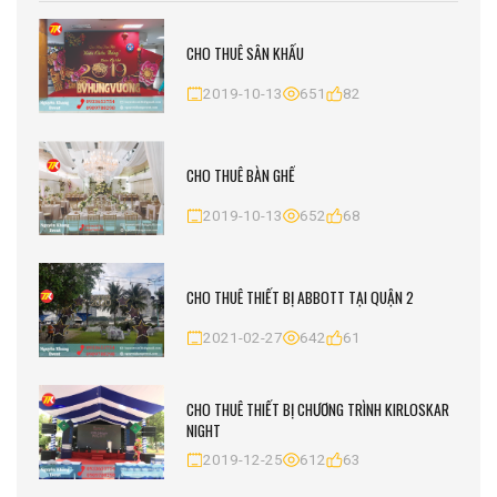
CHO THUÊ SÂN KHẤU
2019-10-13
651
82
CHO THUÊ BÀN GHẾ
2019-10-13
652
68
CHO THUÊ THIẾT BỊ ABBOTT TẠI QUẬN 2
2021-02-27
642
61
CHO THUÊ THIẾT BỊ CHƯƠNG TRÌNH KIRLOSKAR
NIGHT
2019-12-25
612
63