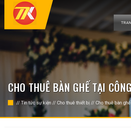
Bỏ
qua
nội
dung
TRAN
CHO THUÊ BÀN GHẾ TẠI CÔN
//
Tin tức sự kiện
//
Cho thuê thiết bị
//
Cho thuê bàn ghế