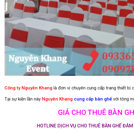
Cho thuê bàn ghế giá rẻ tại quận 9
Công ty Nguyên Khang
là đơn vị chuyên cung cấp trang thiết b
Tại sự kiện lần này
Nguyên Khang
cung cấp bàn ghế
với tông 
GIÁ CHO THUÊ BÀN GHẾ
HOTLINE DỊCH VỤ CHO THUÊ BÀN GHẾ ĐÁM C