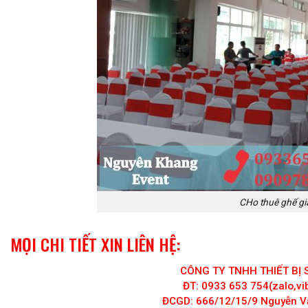
CHo thuê ghế giá
MỌI CHI TIẾT XIN LIÊN HỆ:
CÔNG TY TNHH THIẾT BỊ
ĐT: 0933 653 754(zalo,v
ĐCGD: 666/12/15/9 Nguyễn V