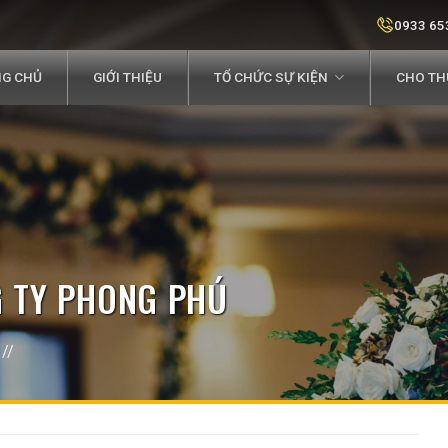
0933 65
G CHỦ
GIỚI THIỆU
TỔ CHỨC SỰ KIỆN
CHO THU
G TY PHONG PHÚ
//