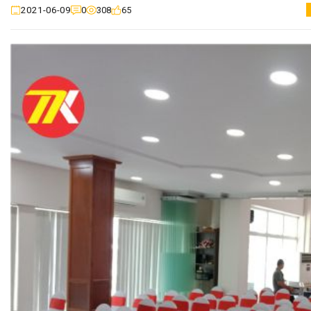
0
308
65
2021-06-09