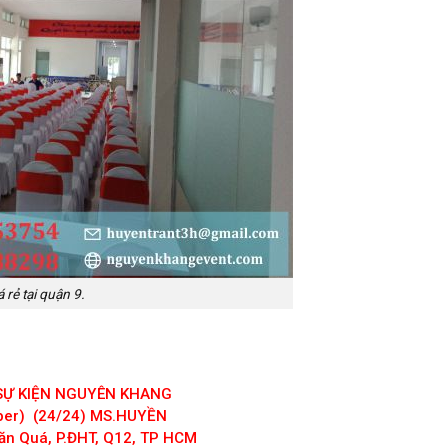
 rẻ tại quận 9.
 SỰ KIỆN NGUYÊN KHANG
iber) (24/24) MS.HUYỀN
ăn Quá, P.ĐHT, Q12, TP HCM