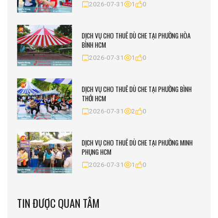
2026-07-31
1
0
DỊCH VỤ CHO THUÊ DÙ CHE TẠI PHƯỜNG HÒA
BÌNH HCM
2026-07-31
1
0
DỊCH VỤ CHO THUÊ DÙ CHE TẠI PHƯỜNG BÌNH
THỚI HCM
2026-07-31
2
0
DỊCH VỤ CHO THUÊ DÙ CHE TẠI PHƯỜNG MINH
PHỤNG HCM
2026-07-31
1
0
TIN ĐƯỢC QUAN TÂM