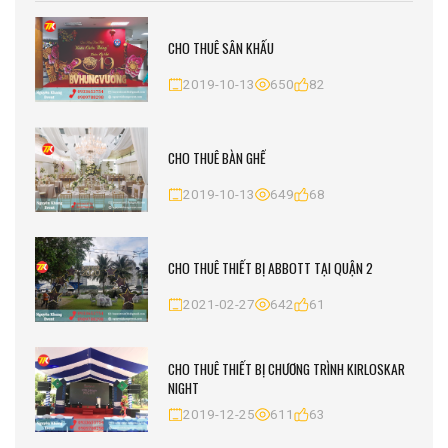
CHO THUÊ SÂN KHẤU
2019-10-13
650
82
CHO THUÊ BÀN GHẾ
2019-10-13
649
68
CHO THUÊ THIẾT BỊ ABBOTT TẠI QUẬN 2
2021-02-27
642
61
CHO THUÊ THIẾT BỊ CHƯƠNG TRÌNH KIRLOSKAR
NIGHT
2019-12-25
611
63