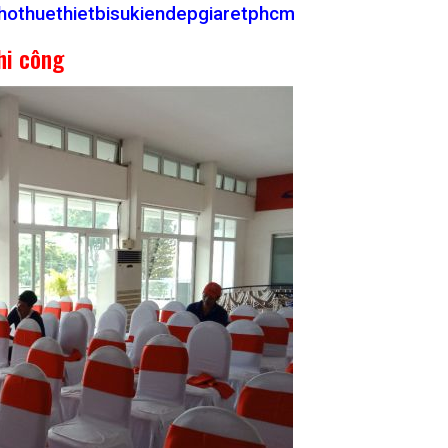
hothuethietbisukiendepgiaretphcm
hi công