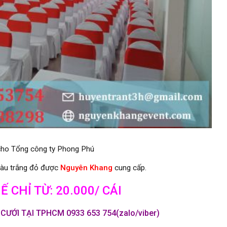
ị cho Tổng công ty Phong Phú
màu trắng đỏ được
Nguyên Khang
cung cấp.
 CHỈ TỪ: 20.000/ CÁI
ƯỚI TẠI TPHCM 0933 653 754(zalo/viber)