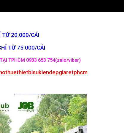
 TỪ 20.000/CÁI
CHỈ TỪ 75.000/CÁI
TẠI TPHCM 0933 653 754(zalo/viber)
hothuethietbisukiendepgiaretphcm