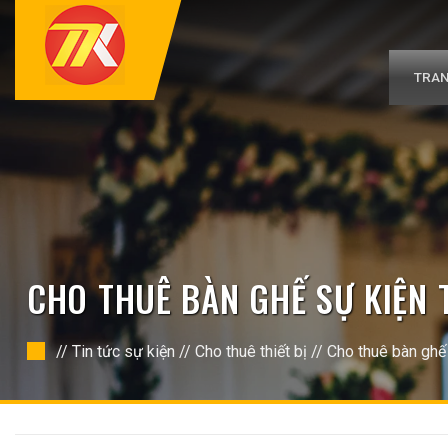
Bỏ
qua
nội
dung
TRAN
CHO THUÊ BÀN GHẾ SỰ KIỆN 
//
Tin tức sự kiện
//
Cho thuê thiết bị
//
Cho thuê bàn ghế