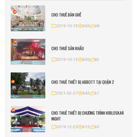
CHO THUÊ BÀN GHẾ
2019-10-13
650
68
CHO THUÊ SÂN KHẤU
2019-10-13
650
82
CHO THUÊ THIẾT BỊ ABBOTT TẠI QUẬN 2
2021-02-27
642
61
CHO THUÊ THIẾT BỊ CHƯƠNG TRÌNH KIRLOSKAR
NIGHT
2019-12-25
612
63