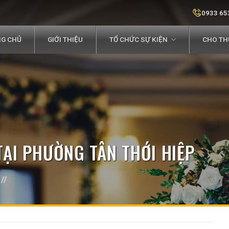
0933 65
G CHỦ
GIỚI THIỆU
TỔ CHỨC SỰ KIỆN
CHO THU
TẠI PHƯỜNG TÂN THỚI HIỆP
//