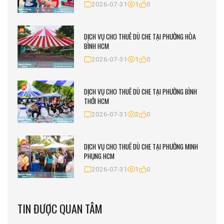
2026-07-31
1
0
DỊCH VỤ CHO THUÊ DÙ CHE TẠI PHƯỜNG HÒA
BÌNH HCM
2026-07-31
1
0
DỊCH VỤ CHO THUÊ DÙ CHE TẠI PHƯỜNG BÌNH
THỚI HCM
2026-07-31
2
0
DỊCH VỤ CHO THUÊ DÙ CHE TẠI PHƯỜNG MINH
PHỤNG HCM
2026-07-31
1
0
TIN ĐƯỢC QUAN TÂM