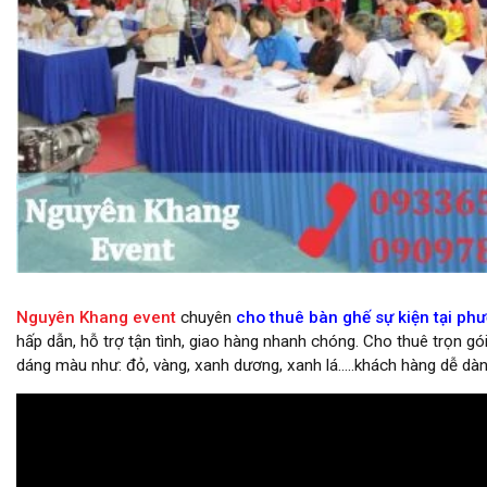
cho thuê bàn ghế sự kiện giá tốt
Nguyên Khang event
chuyên
cho thuê bàn ghế sự kiện tại ph
hấp dẫn, hỗ trợ tận tình, giao hàng nhanh chóng. Cho thuê trọn g
dáng màu như: đỏ, vàng, xanh dương, xanh lá…..khách hàng dễ dà