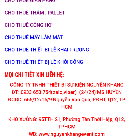
CHO THUÊ GIAN HÀNG
CHO THUÊ THẢM , PALLET
CHO THUÊ CỔNG HƠI
CHO THUÊ MÁY LÀM MÁT
CHO THUÊ THIẾT BỊ LỄ KHAI TRƯƠNG
CHO THUÊ THIẾT BỊ LỄ KHỞI CÔNG
MỌI CHI TIẾT XIN LIÊN HỆ:
CÔNG TY TNHH THIẾT BỊ SỰ KIỆN NGUYÊN KHANG
ĐT: 0933 653 754(zalo,viber) (24/24) MS.HUYỀN
ĐCGD: 666/12/15/9 Nguyễn Văn Quá, P.ĐHT, Q12, TP
HCM
KHO XƯỞNG: 95TTH 21, Phường Tân Thới Hiệp, Q12,
TPHCM
WB: www.nguyenkhangevent.com