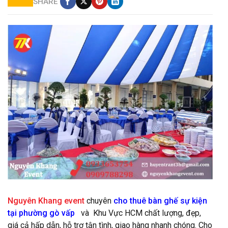
SHARE
cho thuê bàn ghế tiệc
Nguyên Khang event
chuyên
cho thuê bàn ghế sự kiện
tại phường gò vấp
và Khu Vực HCM chất lượng, đẹp,
giá cả hấp dẫn, hỗ trợ tận tình, giao hàng nhanh chóng. Cho