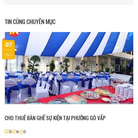
TIN CÙNG CHUYÊN MỤC
07
Th7
CHO THUÊ BÀN GHẾ SỰ KIỆN TẠI PHƯỜNG GÒ VẤP
0
6
0