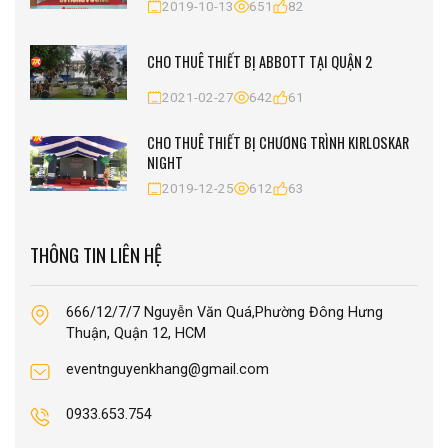
2019-10-13
651
82
CHO THUÊ THIẾT BỊ ABBOTT TẠI QUẬN 2
2021-02-27
642
61
CHO THUÊ THIẾT BỊ CHƯƠNG TRÌNH KIRLOSKAR
NIGHT
2019-12-25
612
63
THÔNG TIN LIÊN HỆ
666/12/7/7 Nguyễn Văn Quá,Phường Đông Hưng
Thuận, Quận 12, HCM
eventnguyenkhang@gmail.com
0933.653.754