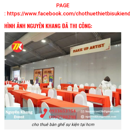
PAGE
:
https://www.facebook.com/chothuethietbisukien
HÌNH ẢNH NGUYÊN KHANG ĐÃ THI CÔNG:
cho thuê bàn ghế sự kiện tại hcm