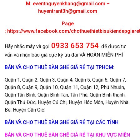
M:
eventnguyenkhang@gmail.com
–
huyentrant3h@gmail.com
Page
:
https://www.facebook.com/chothuethietbisukiendepgiar
0933 653 754
Hãy nhấc máy và gọi
để được tư
vấn và nhận báo giá cực kỳ ưu đãi VÀ HOÀN MIỄN PHÍ
BÁN VÀ CHO THUÊ BÀN GHẾ GIÁ RẺ TẠI TPHCM:
Quận 1, Quận 2, Quận 3, Quận 4, Quận 5, Quận 6, Quận 7,
Quận 8, Quận 9, Quận 10, Quận 11, Quận 12, Phú Nhuận,
Quận Tân Bình, Quận Bình Tân, Tân Phú, Quận Bình thạnh,
Quận Thủ Đức, Huyện Củ Chi, Huyện Hóc Môn, Huyện Nhà
Bè, Huyện Cần Giờ.
BÁN VÀ CHO THUÊ BÀN GHẾ GIÁ RẺ TẠI CÁC TỈNH
BÁN VÀ CHO THUÊ BÀN GHẾ GIÁ RẺ TẠI KHU VỰC MIỀN