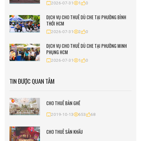
2026-07-31
1
0
DỊCH VỤ CHO THUÊ DÙ CHE TẠI PHƯỜNG BÌNH
THỚI HCM
2026-07-31
2
0
DỊCH VỤ CHO THUÊ DÙ CHE TẠI PHƯỜNG MINH
PHỤNG HCM
2026-07-31
1
0
TIN ĐƯỢC QUAN TÂM
CHO THUÊ BÀN GHẾ
2019-10-13
653
68
CHO THUÊ SÂN KHẤU