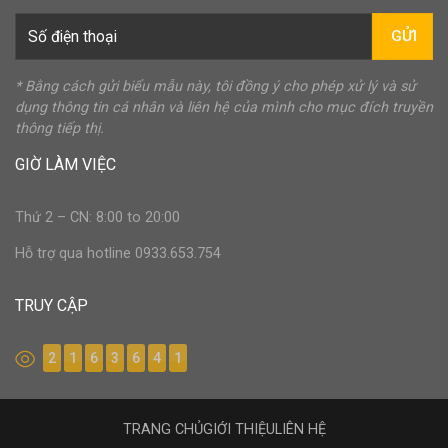
GỬI
* Bằng cách gửi biểu mẫu này, tôi đồng ý cho phép xử lý và sử
dụng thông tin cá nhân và liên hệ của mình cho mục đích truyền
thông tiếp thị.
GIỜ LÀM VIỆC
Thứ 2 – CN: 8:00 to 20:00
Hỗ trợ qua hotline 0933.653.754
TRUY CẬP
2
1
6
3
6
4
1
TRANG CHỦ
GIỚI THIỆU
LIÊN HỆ