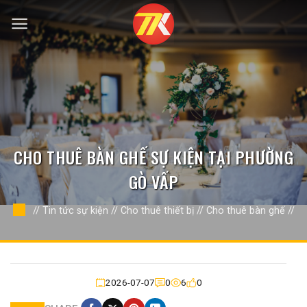
Bỏ
qua
nội
dung
CHO THUÊ BÀN GHẾ SỰ KIỆN TẠI PHƯỜNG
GÒ VẤP
//
Tin tức sự kiện
//
Cho thuê thiết bị
//
Cho thuê bàn ghế
//
2026-07-07
0
6
0