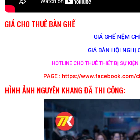
GIÁ CHO THUÊ BÀN GHẾ
GIÁ GHẾ NỆM CHỈ
GIÁ BÀN HỘI NGHỊ 
HOTLINE CHO THUÊ THIẾT BỊ SỰ KIỆN 
PAGE :
https://www.facebook.com/c
HÌNH ẢNH NGUYÊN KHANG ĐÃ THI CÔNG: