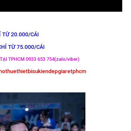
 TỪ 20.000/CÁI
CHỈ TỪ 75.000/CÁI
TẠI TPHCM 0933 653 754(zalo/viber)
hothuethietbisukiendepgiaretphcm