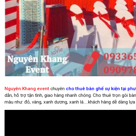
cho thuê bàn ghế tại lễ khởi công
Nguyên Khang event
chuyên
cho thuê bàn ghế sự kiện tại ph
dẫn, hỗ trợ tận tình, giao hàng nhanh chóng. Cho thuê trọn gói b
màu như: đỏ, vàng, xanh dương, xanh lá…..khách hàng dễ dàng lự