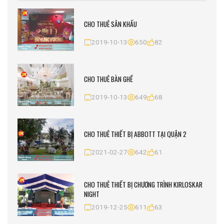
CHO THUÊ SÂN KHẤU
2019-10-13
650
82
CHO THUÊ BÀN GHẾ
2019-10-13
649
68
CHO THUÊ THIẾT BỊ ABBOTT TẠI QUẬN 2
2021-02-27
642
61
CHO THUÊ THIẾT BỊ CHƯƠNG TRÌNH KIRLOSKAR
NIGHT
2019-12-25
611
63