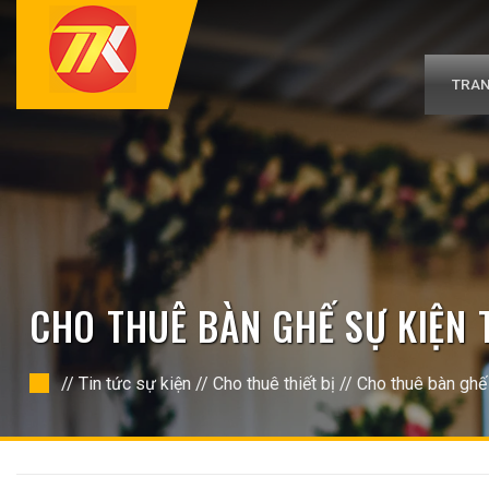
Bỏ
qua
nội
dung
TRAN
CHO THUÊ BÀN GHẾ SỰ KIỆN 
//
Tin tức sự kiện
//
Cho thuê thiết bị
//
Cho thuê bàn ghế