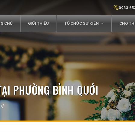
0933 65
G CHỦ
GIỚI THIỆU
TỔ CHỨC SỰ KIỆN
CHO THU
TẠI PHƯỜNG BÌNH QUỚI
//