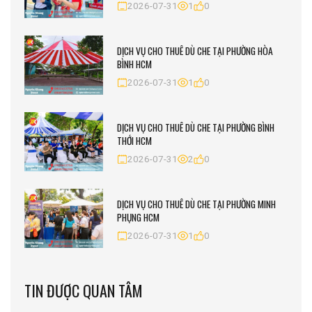
2026-07-31
1
0
DỊCH VỤ CHO THUÊ DÙ CHE TẠI PHƯỜNG HÒA
BÌNH HCM
2026-07-31
1
0
DỊCH VỤ CHO THUÊ DÙ CHE TẠI PHƯỜNG BÌNH
THỚI HCM
2026-07-31
2
0
DỊCH VỤ CHO THUÊ DÙ CHE TẠI PHƯỜNG MINH
PHỤNG HCM
2026-07-31
1
0
TIN ĐƯỢC QUAN TÂM