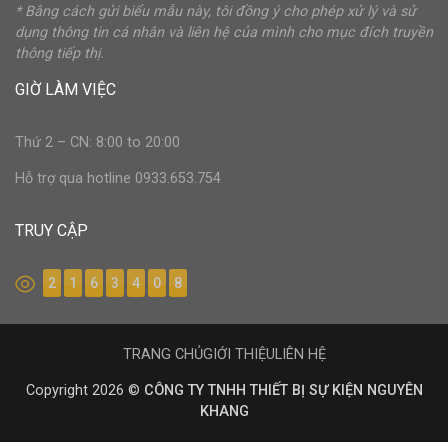
* Bằng cách gửi biểu mẫu này, tôi đồng ý cho phép xử lý và sử
dụng thông tin cá nhân và liên hệ của mình cho mục đích truyền
thông tiếp thị.
GIỜ LÀM VIỆC
Thứ 2 – CN: 8:00 to 20:00
Hỗ trợ qua hotline 0933.653.754
TRUY CẬP
2
1
6
3
4
0
8
TRANG CHỦ
GIỚI THIỆU
LIÊN HỆ
Copyright 2026 ©
CÔNG TY TNHH THIẾT BỊ SỰ KIỆN NGUYÊN
KHANG