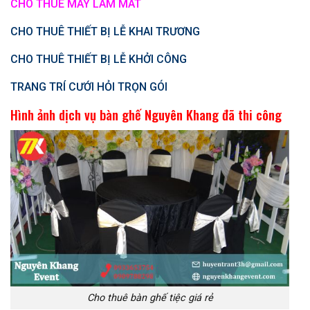
CHO THUÊ MÁY LÀM MÁT
CHO THUÊ THIẾT BỊ LỄ KHAI TRƯƠNG
CHO THUÊ THIẾT BỊ LỄ KHỞI CÔNG
TRANG TRÍ CƯỚI HỎI TRỌN GÓI
Hình ảnh dịch vụ bàn ghế Nguyên Khang đã thi công
Cho thuê bàn ghế tiệc giá rẻ