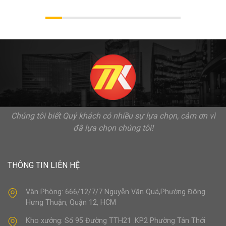
Chúng tôi biết Quý khách có nhiều sự lựa chọn, cảm ơn vì
đã lựa chọn chúng tôi!
THÔNG TIN LIÊN HỆ
Văn Phòng: 666/12/7/7 Nguyễn Văn Quá,Phường Đông
Hưng Thuận, Quận 12, HCM
Kho xưởng: Số 95 Đường TTH21 .KP2 Phường Tân Thới