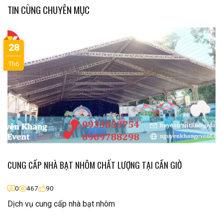
TIN CÙNG CHUYÊN MỤC
28
Th6
CUNG CẤP NHÀ BẠT NHÔM CHẤT LƯỢNG TẠI CẦN GIỜ
0
467
90
Dịch vụ cung cấp nhà bạt nhôm