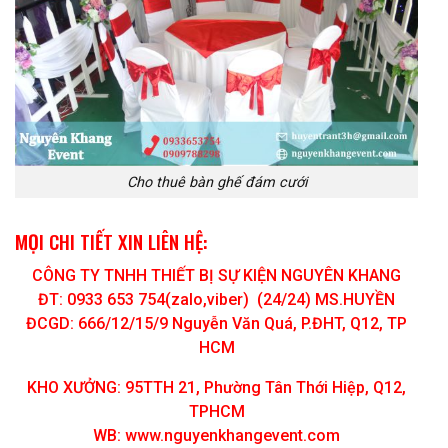
Cho thuê bàn ghế đám cưới
MỌI CHI TIẾT XIN LIÊN HỆ:
CÔNG TY TNHH THIẾT BỊ SỰ KIỆN NGUYÊN KHANG
ĐT: 0933 653 754(zalo,viber) (24/24) MS.HUYỀN
ĐCGD: 666/12/15/9 Nguyễn Văn Quá, P.ĐHT, Q12, TP
HCM
KHO XƯỞNG: 95TTH 21, Phường Tân Thới Hiệp, Q12,
TPHCM
WB: www.nguyenkhangevent.com