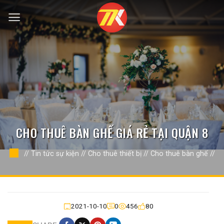
Bỏ
qua
nội
dung
CHO THUÊ BÀN GHẾ GIÁ RẺ TẠI QUẬN 8
//
Tin tức sự kiện
//
Cho thuê thiết bị
//
Cho thuê bàn ghế
//
2021-10-10
0
456
80