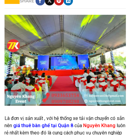
SHARE
Cho thuê màn hình led tại quận 9
Là đơn vị sản xuất , với hệ thống xe tải vận chuyển có sẳn
nên
giá thuê bàn ghế tại Quận 8
của
Nguyên Khang
luôn
rẻ nhất kèm theo đó là cung cách phục vụ chuyên nghiệp