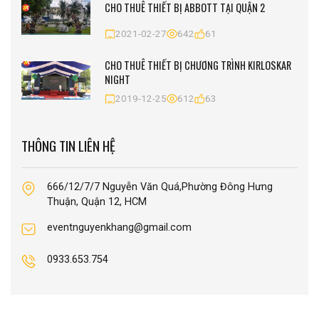
CHO THUÊ THIẾT BỊ ABBOTT TẠI QUẬN 2
2021-02-27
642
61
CHO THUÊ THIẾT BỊ CHƯƠNG TRÌNH KIRLOSKAR
NIGHT
2019-12-25
612
63
THÔNG TIN LIÊN HỆ
666/12/7/7 Nguyễn Văn Quá,Phường Đông Hưng
Thuận, Quận 12, HCM
eventnguyenkhang@gmail.com
0933.653.754