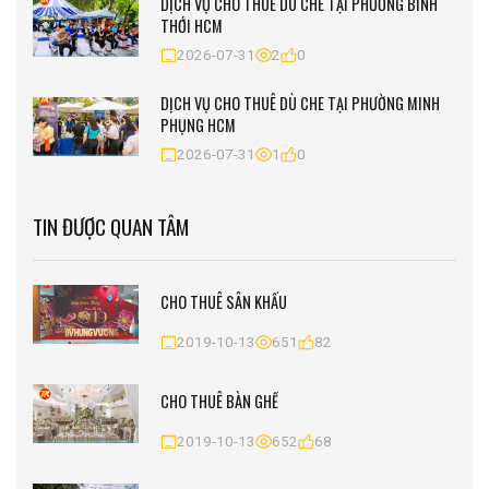
DỊCH VỤ CHO THUÊ DÙ CHE TẠI PHƯỜNG BÌNH
THỚI HCM
2026-07-31
2
0
DỊCH VỤ CHO THUÊ DÙ CHE TẠI PHƯỜNG MINH
PHỤNG HCM
2026-07-31
1
0
TIN ĐƯỢC QUAN TÂM
CHO THUÊ SÂN KHẤU
2019-10-13
651
82
CHO THUÊ BÀN GHẾ
2019-10-13
652
68