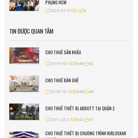
PHỤNG HCM
2026-07-31
1
0
TIN ĐƯỢC QUAN TÂM
CHO THUÊ SÂN KHẤU
2019-10-13
649
82
CHO THUÊ BÀN GHẾ
2019-10-13
648
68
CHO THUÊ THIẾT BỊ ABBOTT TẠI QUẬN 2
2021-02-27
641
61
CHO THUÊ THIẾT BỊ CHƯƠNG TRÌNH KIRLOSKAR