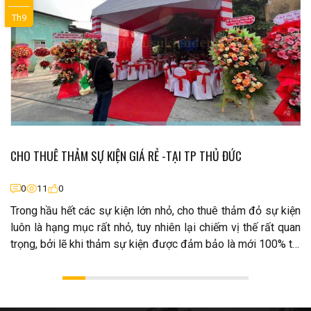
Th9
CHO THUÊ THẢM SỰ KIỆN GIÁ RẺ -TẠI TP THỦ ĐỨC
0
11
0
Trong hầu hết các sự kiện lớn nhỏ, cho thuê thảm đỏ sự kiện
luôn là hạng mục rất nhỏ, tuy nhiên lại chiếm vị thế rất quan
trọng, bởi lẽ khi thảm sự kiện được đảm bảo là mới 100% thì
hình ảnh sự kiện và không gian sự kiện mới thật sự hoàn
hảo.