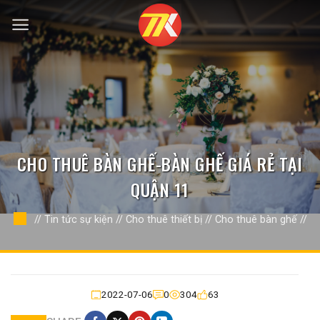
Bỏ
qua
nội
dung
CHO THUÊ BÀN GHẾ-BÀN GHẾ GIÁ RẺ TẠI
QUẬN 11
//
Tin tức sự kiện
//
Cho thuê thiết bị
//
Cho thuê bàn ghế
//
2022-07-06
0
304
63