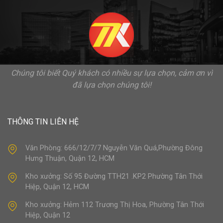
Chúng tôi biết Quý khách có nhiều sự lựa chọn, cảm ơn vì
đã lựa chọn chúng tôi!
THÔNG TIN LIÊN HỆ
Văn Phòng: 666/12/7/7 Nguyễn Văn Quá,Phường Đông
Hưng Thuận, Quận 12, HCM
Kho xưởng: Số 95 Đường TTH21 .KP2 Phường Tân Thới
Hiệp, Quận 12, HCM
Kho xưởng: Hẻm 112 Trương Thị Hoa, Phường Tân Thới
Hiệp, Quận 12