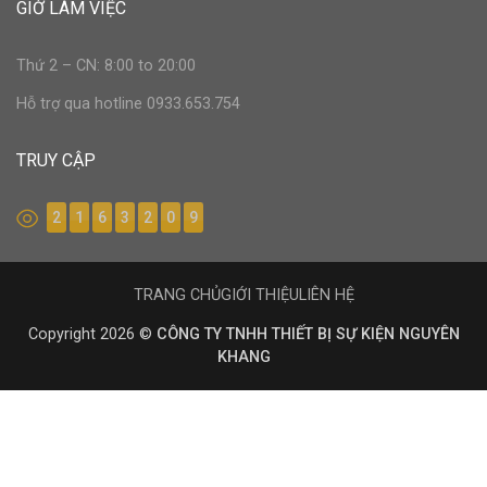
GIỜ LÀM VIỆC
Thứ 2 – CN: 8:00 to 20:00
Hỗ trợ qua hotline 0933.653.754
TRUY CẬP
2
1
6
3
2
0
9
TRANG CHỦ
GIỚI THIỆU
LIÊN HỆ
Copyright 2026 ©
CÔNG TY TNHH THIẾT BỊ SỰ KIỆN NGUYÊN
KHANG