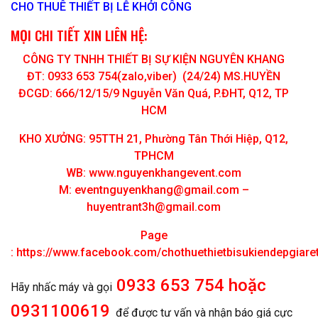
CHO THUÊ THIẾT BỊ LỄ KHỞI CÔNG
MỌI CHI TIẾT XIN LIÊN HỆ:
CÔNG TY TNHH THIẾT BỊ SỰ KIỆN NGUYÊN KHANG
ĐT: 0933 653 754(zalo,viber) (24/24) MS.HUYỀN
ĐCGD: 666/12/15/9 Nguyễn Văn Quá, P.ĐHT, Q12, TP
HCM
KHO XƯỞNG: 95TTH 21, Phường Tân Thới Hiệp, Q12,
TPHCM
WB: www.nguyenkhangevent.com
M:
eventnguyenkhang@gmail.com
–
huyentrant3h@gmail.com
Page
:
https://www.facebook.com/chothuethietbisukiendepgiar
0933 653 754 hoặc
Hãy nhấc máy và gọi
0931100619
để được tư vấn và nhận báo giá cực