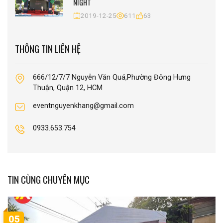
NIGHT
2019-12-25
611
63
THÔNG TIN LIÊN HỆ
666/12/7/7 Nguyễn Văn Quá,Phường Đông Hưng
Thuận, Quận 12, HCM
eventnguyenkhang@gmail.com
0933.653.754
TIN CÙNG CHUYÊN MỤC
05