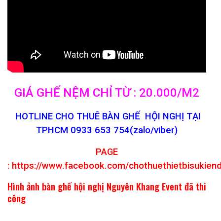
GIÁ GHẾ NỆM CHỈ TỪ : 20.000/M2
HOTLINE CHO THUÊ BÀN GHẾ HỘI NGHỊ TẠI
TPHCM 0933 653 754(zalo/viber)
PAGE
:
https://www.facebook.com/chothuethietbisukien
Hình ảnh bàn ghế hội nghị Nguyên Khang Event đã thi
công