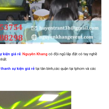
 kiện giá rẻ
.
Nguyên Khang
có đội ngũ lắp đặt có tay nghề
nhất.
thanh sự kiện giá rẻ
tại tân bình,các quận tại tphcm và các