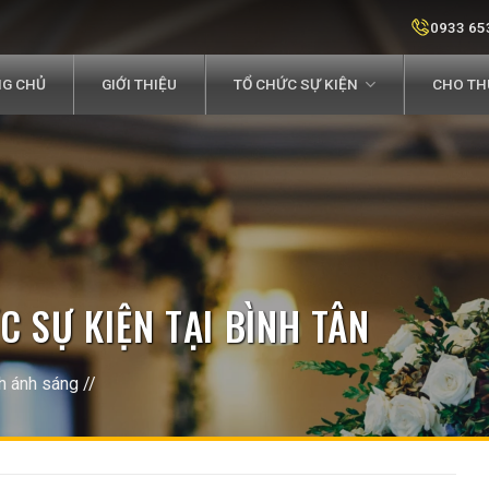
0933 65
G CHỦ
GIỚI THIỆU
TỔ CHỨC SỰ KIỆN
CHO THU
 SỰ KIỆN TẠI BÌNH TÂN
h ánh sáng
//