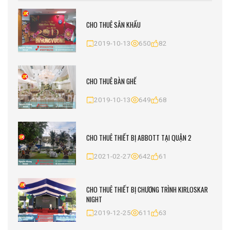
CHO THUÊ SÂN KHẤU
2019-10-13
650
82
CHO THUÊ BÀN GHẾ
2019-10-13
649
68
CHO THUÊ THIẾT BỊ ABBOTT TẠI QUẬN 2
2021-02-27
642
61
CHO THUÊ THIẾT BỊ CHƯƠNG TRÌNH KIRLOSKAR
NIGHT
2019-12-25
611
63