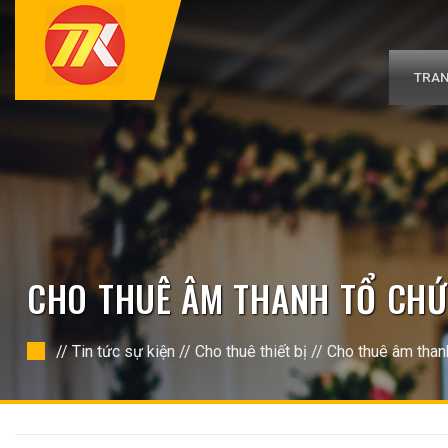
Bỏ
qua
nội
dung
TRAN
CHO THUÊ ÂM THANH TỔ CHỨC
//
Tin tức sự kiện
//
Cho thuê thiết bị
//
Cho thuê âm than