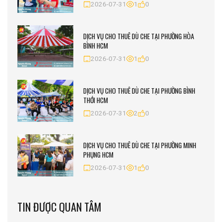
2026-07-31
1
0
DỊCH VỤ CHO THUÊ DÙ CHE TẠI PHƯỜNG HÒA
BÌNH HCM
2026-07-31
1
0
DỊCH VỤ CHO THUÊ DÙ CHE TẠI PHƯỜNG BÌNH
THỚI HCM
2026-07-31
2
0
DỊCH VỤ CHO THUÊ DÙ CHE TẠI PHƯỜNG MINH
PHỤNG HCM
2026-07-31
1
0
TIN ĐƯỢC QUAN TÂM