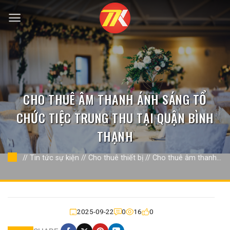
Bỏ
qua
nội
dung
CHO THUÊ ÂM THANH ÁNH SÁNG TỔ
CHỨC TIỆC TRUNG THU TẠI QUẬN BÌNH
THẠNH
//
Tin tức sự kiện
//
Cho thuê thiết bị
//
Cho thuê âm thanh án
sáng
//
2025-09-22
0
16
0