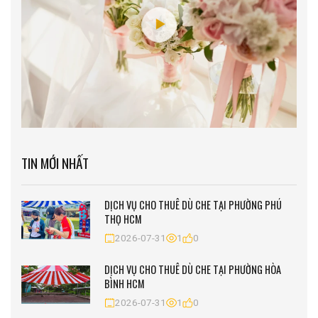
TIN MỚI NHẤT
DỊCH VỤ CHO THUÊ DÙ CHE TẠI PHƯỜNG PHÚ
THỌ HCM
2026-07-31
1
0
DỊCH VỤ CHO THUÊ DÙ CHE TẠI PHƯỜNG HÒA
BÌNH HCM
2026-07-31
1
0