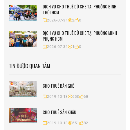
DỊCH VỤ CHO THUÊ DÙ CHE TẠI PHƯỜNG BÌNH
THỚI HCM
2026-07-31
2
0
DỊCH VỤ CHO THUÊ DÙ CHE TẠI PHƯỜNG MINH
PHỤNG HCM
2026-07-31
1
0
TIN ĐƯỢC QUAN TÂM
CHO THUÊ BÀN GHẾ
2019-10-13
653
68
CHO THUÊ SÂN KHẤU
2019-10-13
651
82