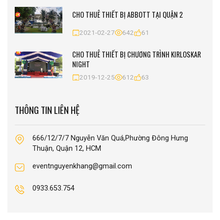
CHO THUÊ THIẾT BỊ ABBOTT TẠI QUẬN 2
2021-02-27
642
61
CHO THUÊ THIẾT BỊ CHƯƠNG TRÌNH KIRLOSKAR
NIGHT
2019-12-25
612
63
THÔNG TIN LIÊN HỆ
666/12/7/7 Nguyễn Văn Quá,Phường Đông Hưng
Thuận, Quận 12, HCM
eventnguyenkhang@gmail.com
0933.653.754