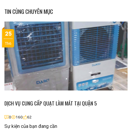
TIN CÙNG CHUYÊN MỤC
25
Th6
DỊCH VỤ CUNG CẤP QUẠT LÀM MÁT TẠI QUẬN 5
0
160
62
Sự kiện của bạn đang cần