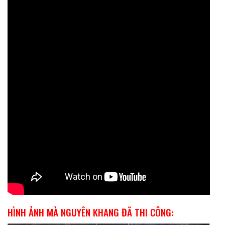
HÌNH ẢNH MÀ NGUYÊN KHANG ĐÃ THI CÔNG: