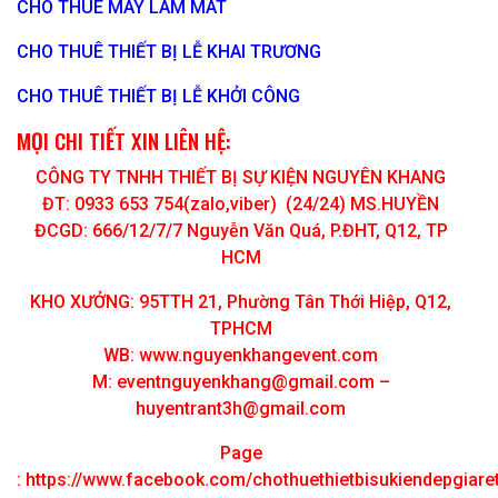
CHO THUÊ MÁY LÀM MÁT
CHO THUÊ THIẾT BỊ LỄ KHAI TRƯƠNG
CHO THUÊ THIẾT BỊ LỄ KHỞI CÔNG
MỌI CHI TIẾT XIN LIÊN HỆ:
CÔNG TY TNHH THIẾT BỊ SỰ KIỆN NGUYÊN KHANG
ĐT: 0933 653 754(zalo,viber) (24/24) MS.HUYỀN
ĐCGD: 666/12/7/7 Nguyễn Văn Quá, P.ĐHT, Q12, TP
HCM
KHO XƯỞNG: 95TTH 21, Phường Tân Thới Hiệp, Q12,
TPHCM
WB: www.nguyenkhangevent.com
M:
eventnguyenkhang@gmail.com
–
huyentrant3h@gmail.com
Page
:
https://www.facebook.com/chothuethietbisukiendepgiar