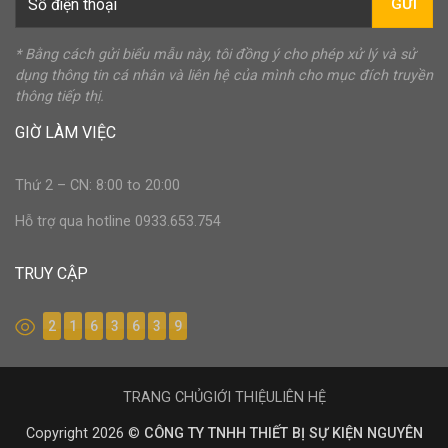
GỬI
* Bằng cách gửi biểu mẫu này, tôi đồng ý cho phép xử lý và sử
dụng thông tin cá nhân và liên hệ của mình cho mục đích truyền
thông tiếp thị.
GIỜ LÀM VIỆC
Thứ 2 – CN: 8:00 to 20:00
Hỗ trợ qua hotline 0933.653.754
TRUY CẬP
2
1
6
3
6
3
9
TRANG CHỦ
GIỚI THIỆU
LIÊN HỆ
Copyright 2026 ©
CÔNG TY TNHH THIẾT BỊ SỰ KIỆN NGUYÊN