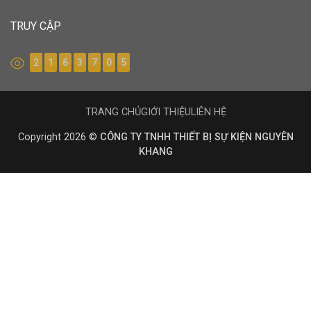
TRUY CẬP
2
1
6
3
7
0
5
TRANG CHỦ
GIỚI THIỆU
LIÊN HỆ
Copyright 2026 ©
CÔNG TY TNHH THIẾT BỊ SỰ KIỆN NGUYÊN
KHANG