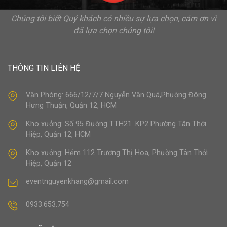
Chúng tôi biết Quý khách có nhiều sự lựa chọn, cảm ơn vì
đã lựa chọn chúng tôi!
THÔNG TIN LIÊN HỆ
Văn Phòng: 666/12/7/7 Nguyễn Văn Quá,Phường Đông
Hưng Thuận, Quận 12, HCM
Kho xưởng: Số 95 Đường TTH21 .KP2 Phường Tân Thới
Hiệp, Quận 12, HCM
Kho xưởng: Hẻm 112 Trương Thị Hoa, Phường Tân Thới
Hiệp, Quận 12
eventnguyenkhang@gmail.com
0933.653.754