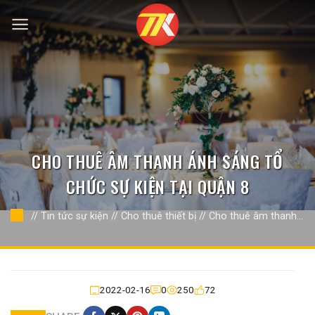
Bỏ
qua
nội
dung
CHO THUÊ ÂM THANH ÁNH SÁNG TỔ
CHỨC SỰ KIỆN TẠI QUẬN 8
//
Tin tức sự kiện
//
Cho thuê thiết bị
//
Cho thuê âm thanh án
sáng
//
2022-02-16
0
250
72