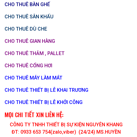
CHO THUÊ BÀN GHẾ
CHO THUÊ SÂN KHẤU
CHO THUÊ DÙ CHE
CHO THUÊ GIAN HÀNG
CHO THUÊ THẢM , PALLET
CHO THUÊ CỔNG HƠI
CHO THUÊ MÁY LÀM MÁT
CHO THUÊ THIẾT BỊ LỄ KHAI TRƯƠNG
CHO THUÊ THIẾT BỊ LỄ KHỞI CÔNG
MỌI CHI TIẾT XIN LIÊN HỆ:
CÔNG TY TNHH THIẾT BỊ SỰ KIỆN NGUYÊN KHANG
ĐT: 0933 653 754(zalo,viber) (24/24) MS.HUYỀN