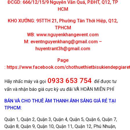
ĐCGD: 666/12/15/9 Nguyễn Văn Quá, P.ĐHT, Q12, TP
HCM
KHO XƯỞNG: 95TTH 21, Phường Tân Thới Hiệp, Q12,
TPHCM
WB: www.nguyenkhangevent.com
M:
eventnguyenkhang@gmail.com
–
huyentrant3h@gmail.com
Page
:
https://www.facebook.com/chothuethietbisukiendepgiar
0933 653 754
Hãy nhấc máy và gọi
để được tư
vấn và nhận báo giá cực kỳ ưu đãi VÀ HOÀN MIỄN PHÍ
BÁN VÀ CHO THUÊ ÂM THANH ÁNH SÁNG GIÁ RẺ TẠI
TPHCM:
Quận 1, Quận 2, Quận 3, Quận 4, Quận 5, Quận 6, Quận 7,
Quận 8, Quận 9, Quận 10, Quận 11, Quận 12, Phú Nhuận,