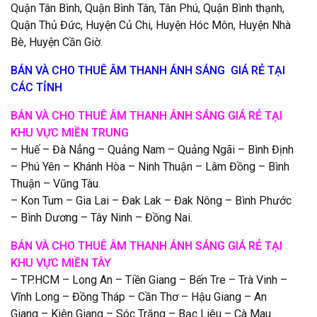
Quận Tân Bình, Quận Bình Tân, Tân Phú, Quận Bình thạnh,
Quận Thủ Đức, Huyện Củ Chi, Huyện Hóc Môn, Huyện Nhà
Bè, Huyện Cần Giờ.
BÁN VÀ CHO THUÊ ÂM THANH ÁNH SÁNG GIÁ RẺ TẠI
CÁC TỈNH
BÁN VÀ CHO THUÊ ÂM THANH ÁNH SÁNG GIÁ RẺ TẠI
KHU VỰC MIỀN TRUNG
– Huế – Đà Nẳng – Quảng Nam – Quảng Ngãi – Bình Định
– Phú Yên – Khánh Hòa – Ninh Thuận – Lâm Đồng – Bình
Thuận – Vũng Tàu.
– Kon Tum – Gia Lai – Đak Lak – Đak Nông – Bình Phước
– Bình Dương – Tây Ninh – Đồng Nai.
BÁN VÀ CHO THUÊ ÂM THANH ÁNH SÁNG GIÁ RẺ TẠI
KHU VỰC MIỀN TÂY
– TP.HCM – Long An – Tiền Giang – Bến Tre – Trà Vinh –
Vĩnh Long – Đồng Tháp – Cần Thơ – Hậu Giang – An
Giang – Kiên Giang – Sóc Trăng – Bạc Liêu – Cà Mau.