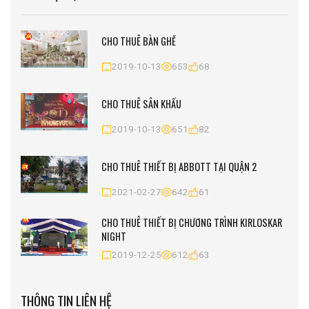
CHO THUÊ BÀN GHẾ
2019-10-13
653
68
CHO THUÊ SÂN KHẤU
2019-10-13
651
82
CHO THUÊ THIẾT BỊ ABBOTT TẠI QUẬN 2
2021-02-27
642
61
CHO THUÊ THIẾT BỊ CHƯƠNG TRÌNH KIRLOSKAR
NIGHT
2019-12-25
612
63
THÔNG TIN LIÊN HỆ