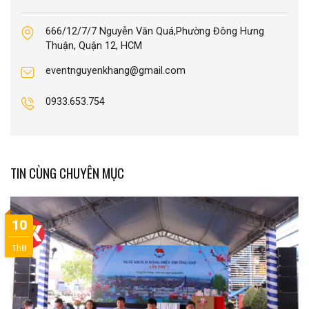
666/12/7/7 Nguyễn Văn Quá,Phường Đông Hưng
Thuận, Quận 12, HCM
eventnguyenkhang@gmail.com
0933.653.754
TIN CÙNG CHUYÊN MỤC
10
Th8