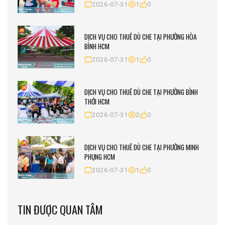
2026-07-31
1
0
DỊCH VỤ CHO THUÊ DÙ CHE TẠI PHƯỜNG HÒA
BÌNH HCM
2026-07-31
1
0
DỊCH VỤ CHO THUÊ DÙ CHE TẠI PHƯỜNG BÌNH
THỚI HCM
2026-07-31
2
0
DỊCH VỤ CHO THUÊ DÙ CHE TẠI PHƯỜNG MINH
PHỤNG HCM
2026-07-31
1
0
TIN ĐƯỢC QUAN TÂM