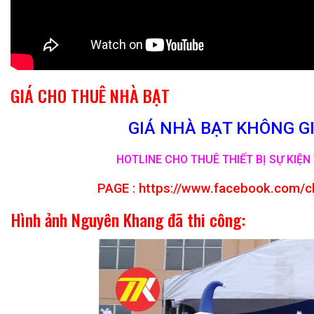
GIÁ CHO THUÊ NHÀ BẠT
GIÁ NHÀ BẠT KHÔNG GI
HOTLINE CHO THUÊ THIẾT BỊ SỰ KIỆN 
PAGE :
https://www.facebook.com/c
Hình ảnh Nguyên Khang đã thi công: