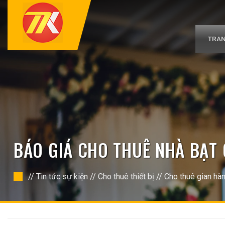
Bỏ
qua
nội
dung
TRAN
BÁO GIÁ CHO THUÊ NHÀ BẠT
//
Tin tức sự kiện
//
Cho thuê thiết bị
//
Cho thuê gian hà