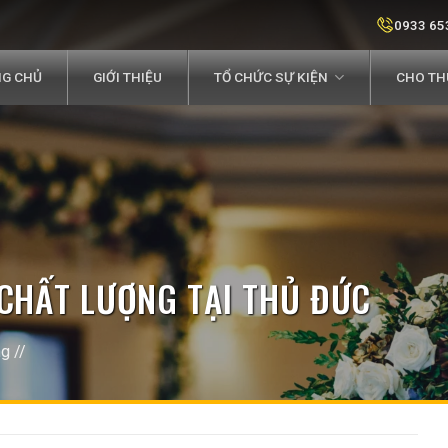
0933 65
G CHỦ
GIỚI THIỆU
TỔ CHỨC SỰ KIỆN
CHO THU
 CHẤT LƯỢNG TẠI THỦ ĐỨC
ng
//