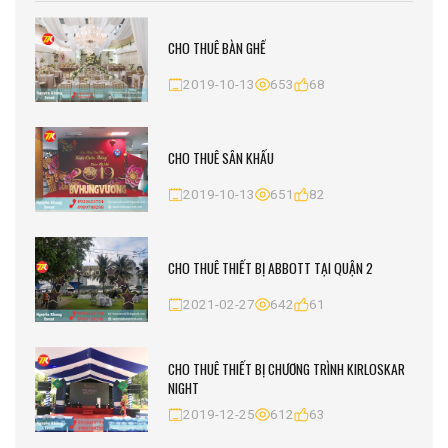
CHO THUÊ BÀN GHẾ
2019-10-13
653
68
CHO THUÊ SÂN KHẤU
2019-10-13
651
82
CHO THUÊ THIẾT BỊ ABBOTT TẠI QUẬN 2
2021-02-27
642
61
CHO THUÊ THIẾT BỊ CHƯƠNG TRÌNH KIRLOSKAR
NIGHT
2019-12-25
612
63