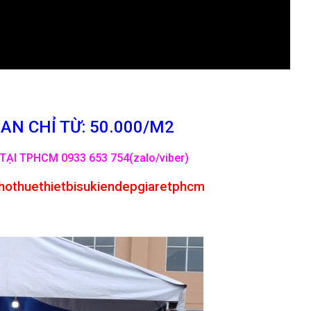
AN CHỈ TỪ: 50.000/M2
TẠI TPHCM 0933 653 754(zalo/viber)
hothuethietbisukiendepgiaretphcm