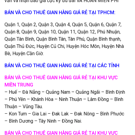
vấn và nhận báo giá cực kỳ ưu đãi VÀ HOÀN MIỄN PHÍ
BÁN VÀ CHO THUÊ GIAN HÀNG GIÁ RẺ TẠI TPHCM:
Quận 1, Quận 2, Quận 3, Quận 4, Quận 5, Quận 6, Quận 7,
Quận 8, Quận 9, Quận 10, Quận 11, Quận 12, Phú Nhuận,
Quận Tân Bình, Quận Bình Tân, Tân Phú, Quận Bình thạnh,
Quận Thủ Đức, Huyện Củ Chi, Huyện Hóc Môn, Huyện Nhà
Bè, Huyện Cần Giờ.
BÁN VÀ CHO THUÊ GIAN HÀNG GIÁ RẺ TẠI CÁC TỈNH
BÁN VÀ CHO THUÊ GIAN HÀNG GIÁ RẺ TẠI KHU VỰC
MIỀN TRUNG
– Huế – Đà Nẳng – Quảng Nam – Quảng Ngãi – Bình Định
– Phú Yên – Khánh Hòa – Ninh Thuận – Lâm Đồng – Bình
Thuận – Vũng Tàu.
– Kon Tum – Gia Lai – Đak Lak – Đak Nông – Bình Phước
– Bình Dương – Tây Ninh – Đồng Nai.
BÁN VÀ CHO THUÊ GIAN HÀNG GIÁ RẺ TẠI KHU VỰC