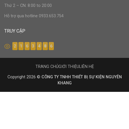
Thứ 2 – CN: 8:00 to 20:00
Hỗ trợ qua hotline 0933.653.754
TRUY CẬP
2
1
6
3
4
8
6
TRANG CHỦ
GIỚI THIỆU
LIÊN HỆ
Copyright 2026 ©
CÔNG TY TNHH THIẾT BỊ SỰ KIỆN NGUYÊN
KHANG