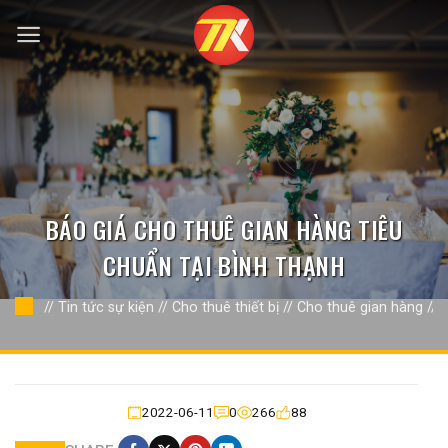
Bỏ
qua
nội
dung
BÁO GIÁ CHO THUÊ GIAN HÀNG TIÊU
CHUẨN TẠI BÌNH THẠNH
//
Tin tức sự kiện
//
Cho thuê thiết bị
//
Cho thuê gian hàng
//
2022-06-11
0
266
88