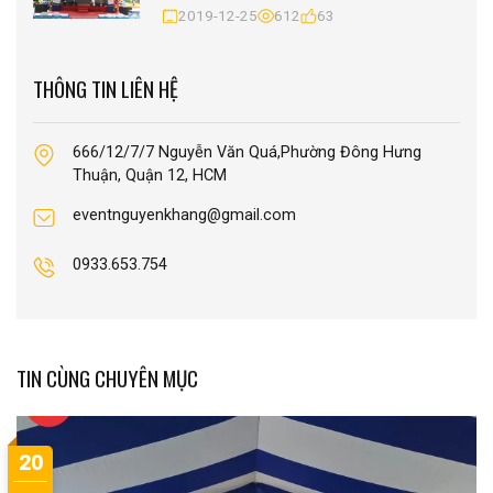
2019-12-25
612
63
THÔNG TIN LIÊN HỆ
666/12/7/7 Nguyễn Văn Quá,Phường Đông Hưng
Thuận, Quận 12, HCM
eventnguyenkhang@gmail.com
0933.653.754
TIN CÙNG CHUYÊN MỤC
20