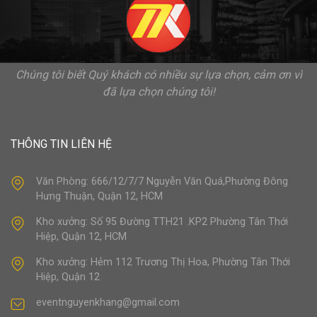
Chúng tôi biết Quý khách có nhiều sự lựa chọn, cảm ơn vì
đã lựa chọn chúng tôi!
THÔNG TIN LIÊN HỆ
Văn Phòng: 666/12/7/7 Nguyễn Văn Quá,Phường Đông
Hưng Thuận, Quận 12, HCM
Kho xưởng: Số 95 Đường TTH21 .KP2 Phường Tân Thới
Hiệp, Quận 12, HCM
Kho xưởng: Hẻm 112 Trương Thị Hoa, Phường Tân Thới
Hiệp, Quận 12
eventnguyenkhang@gmail.com