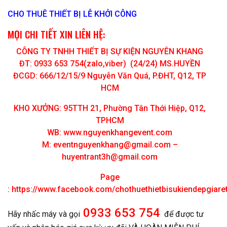
CHO THUÊ THIẾT BỊ LỄ KHỞI CÔNG
MỌI CHI TIẾT XIN LIÊN HỆ:
CÔNG TY TNHH THIẾT BỊ SỰ KIỆN NGUYÊN KHANG
ĐT: 0933 653 754(zalo,viber) (24/24) MS.HUYỀN
ĐCGD: 666/12/15/9 Nguyễn Văn Quá, P.ĐHT, Q12, TP
HCM
KHO XƯỞNG: 95TTH 21, Phường Tân Thới Hiệp, Q12,
TPHCM
WB: www.nguyenkhangevent.com
M:
eventnguyenkhang@gmail.com
–
huyentrant3h@gmail.com
Page
:
https://www.facebook.com/chothuethietbisukiendepgiar
0933 653 754
Hãy nhấc máy và gọi
để được tư