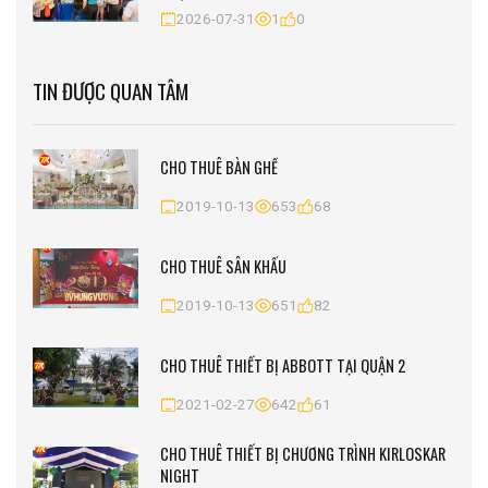
2026-07-31
1
0
TIN ĐƯỢC QUAN TÂM
CHO THUÊ BÀN GHẾ
2019-10-13
653
68
CHO THUÊ SÂN KHẤU
2019-10-13
651
82
CHO THUÊ THIẾT BỊ ABBOTT TẠI QUẬN 2
2021-02-27
642
61
CHO THUÊ THIẾT BỊ CHƯƠNG TRÌNH KIRLOSKAR
NIGHT