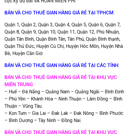
cực kỳ ưu đãi VÀ HOÀN MIỄN PHÍ
BÁN VÀ CHO THUÊ GIAN HÀNG GIÁ RẺ TẠI TPHCM:
Quận 1, Quận 2, Quận 3, Quận 4, Quận 5, Quận 6, Quận 7,
Quận 8, Quận 9, Quận 10, Quận 11, Quận 12, Phú Nhuận,
Quận Tân Bình, Quận Bình Tân, Tân Phú, Quận Bình thạnh,
Quận Thủ Đức, Huyện Củ Chi, Huyện Hóc Môn, Huyện Nhà
Bè, Huyện Cần Giờ.
BÁN VÀ CHO THUÊ GIAN HÀNG GIÁ RẺ TẠI CÁC TỈNH
BÁN VÀ CHO THUÊ GIAN HÀNG GIÁ RẺ TẠI KHU VỰC
MIỀN TRUNG
– Huế – Đà Nẳng – Quảng Nam – Quảng Ngãi – Bình Định
– Phú Yên – Khánh Hòa – Ninh Thuận – Lâm Đồng – Bình
Thuận – Vũng Tàu.
– Kon Tum – Gia Lai – Đak Lak – Đak Nông – Bình Phước
– Bình Dương – Tây Ninh – Đồng Nai.
BÁN VÀ CHO THUÊ GIAN HÀNG GIÁ RẺ TẠI KHU VỰC