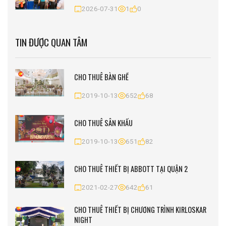
2026-07-31
1
0
TIN ĐƯỢC QUAN TÂM
CHO THUÊ BÀN GHẾ
2019-10-13
652
68
CHO THUÊ SÂN KHẤU
2019-10-13
651
82
CHO THUÊ THIẾT BỊ ABBOTT TẠI QUẬN 2
2021-02-27
642
61
CHO THUÊ THIẾT BỊ CHƯƠNG TRÌNH KIRLOSKAR
NIGHT