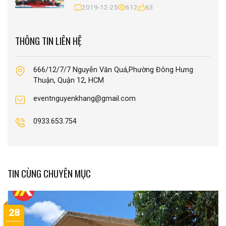
2019-12-25
612
63
THÔNG TIN LIÊN HỆ
666/12/7/7 Nguyễn Văn Quá,Phường Đông Hưng
Thuận, Quận 12, HCM
eventnguyenkhang@gmail.com
0933.653.754
TIN CÙNG CHUYÊN MỤC
28