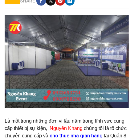
SHARE
Nguyên Khang cung cấp nhà bạt giá rẻ
Là một trong những đơn vị lâu năm trong lĩnh vực cung
cấp thiết bị sự kiện,
Nguyên
Kh
ang
c
húng tôi là tổ chức
cho thuê nhà gian hàng
chuyên cung cấp và
tại Quận 8.