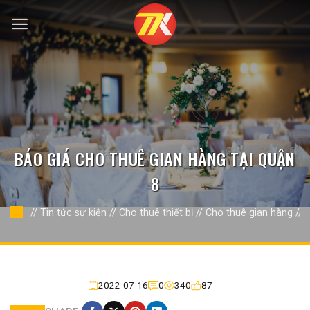
Bỏ
qua
nội
dung
BÁO GIÁ CHO THUÊ GIAN HÀNG TẠI QUẬN
8
//
Tin tức sự kiện
//
Cho thuê thiết bị
//
Cho thuê gian hàng
//
2022-07-16
0
340
87