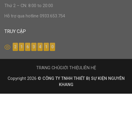
Thứ 2 – CN: 8:00 to 20:00
Hỗ trợ qua hotline 0933.653.754
TRUY CẬP
2
1
6
3
4
1
0
TRANG CHỦ
GIỚI THIỆU
LIÊN HỆ
Copyright 2026 ©
CÔNG TY TNHH THIẾT BỊ SỰ KIỆN NGUYÊN
KHANG