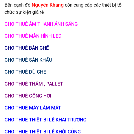
Bên cạnh đó
Nguyên Khang
còn cung cấp các thiết bị tổ
chức sự kiện giá rẻ
CHO THUÊ ÂM THANH ÁNH SÁNG
CHO THUÊ MÀN HÌNH LED
CHO THUÊ BÀN GHẾ
CHO THUÊ SÂN KHẤU
CHO THUÊ DÙ CHE
CHO THUÊ THẢM , PALLET
CHO THUÊ CỔNG HƠI
CHO THUÊ MÁY LÀM MÁT
CHO THUÊ THIẾT BỊ LỄ KHAI TRƯƠNG
CHO THUÊ THIẾT BỊ LỄ KHỞI CÔNG