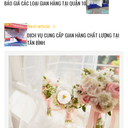
BÁO GIÁ CÁC LOẠI GIAN HÀNG TẠI QUẬN 10
Next article
DỊCH VỤ CUNG CẤP GIAN HÀNG CHẤT LƯỢNG TẠI
TÂN BÌNH