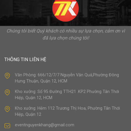
Chúng tôi biết Quý khách có nhiều sự lựa chọn, cảm ơn vì
đã lựa chọn chúng tôi!
THÔNG TIN LIÊN HỆ
Văn Phòng: 666/12/7/7 Nguyễn Văn Quá,Phường Đông
Hưng Thuận, Quận 12, HCM
Kho xưởng: Số 95 Đường TTH21 .KP2 Phường Tân Thới
Hiệp, Quận 12, HCM
Kho xưởng: Hẻm 112 Trương Thị Hoa, Phường Tân Thới
Hiệp, Quận 12
eventnguyenkhang@gmail.com