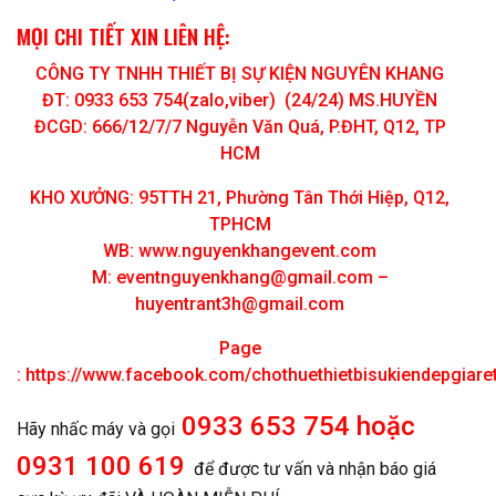
MỌI CHI TIẾT XIN LIÊN HỆ:
CÔNG TY TNHH THIẾT BỊ SỰ KIỆN NGUYÊN KHANG
ĐT: 0933 653 754(zalo,viber) (24/24) MS.HUYỀN
ĐCGD: 666/12/7/7 Nguyễn Văn Quá, P.ĐHT, Q12, TP
HCM
KHO XƯỞNG: 95TTH 21, Phường Tân Thới Hiệp, Q12,
TPHCM
WB: www.nguyenkhangevent.com
M:
eventnguyenkhang@gmail.com
–
huyentrant3h@gmail.com
Page
:
https://www.facebook.com/chothuethietbisukiendepgiar
0933 653 754 hoặc
Hãy nhấc máy và gọi
0931 100 619
để được tư vấn và nhận báo giá