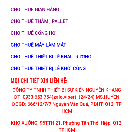
CHO THUÊ GIAN HÀNG
CHO THUÊ THẢM , PALLET
CHO THUÊ CỔNG HƠI
CHO THUÊ MÁY LÀM MÁT
CHO THUÊ THIẾT BỊ LỄ KHAI TRƯƠNG
CHO THUÊ THIẾT BỊ LỄ KHỞI CÔNG
MỌI CHI TIẾT XIN LIÊN HỆ:
CÔNG TY TNHH THIẾT BỊ SỰ KIỆN NGUYÊN KHANG
ĐT: 0933 653 754(zalo,viber) (24/24) MS.HUYỀN
ĐCGD: 666/12/7/7 Nguyễn Văn Quá, P.ĐHT, Q12, TP
HCM
KHO XƯỞNG: 95TTH 21, Phường Tân Thới Hiệp, Q12,
TPHCM