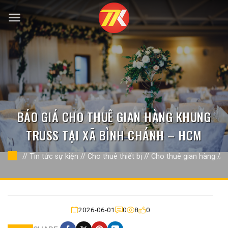
Bỏ
qua
nội
dung
BÁO GIÁ CHO THUÊ GIAN HÀNG KHUNG
TRUSS TẠI XÃ BÌNH CHÁNH – HCM
//
Tin tức sự kiện
//
Cho thuê thiết bị
//
Cho thuê gian hàng
//
2026-06-01
0
8
0