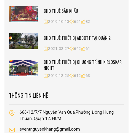
CHO THUÊ SÂN KHẤU
2019-10-13
651
82
CHO THUÊ THIẾT BỊ ABBOTT TẠI QUẬN 2
2021-02-27
642
61
CHO THUÊ THIẾT BỊ CHƯƠNG TRÌNH KIRLOSKAR
NIGHT
2019-12-25
612
63
THÔNG TIN LIÊN HỆ
666/12/7/7 Nguyễn Văn Quá,Phường Đông Hưng
Thuận, Quận 12, HCM
eventnguyenkhang@gmail.com