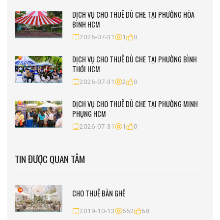
DỊCH VỤ CHO THUÊ DÙ CHE TẠI PHƯỜNG HÒA
BÌNH HCM
2026-07-31
1
0
DỊCH VỤ CHO THUÊ DÙ CHE TẠI PHƯỜNG BÌNH
THỚI HCM
2026-07-31
2
0
DỊCH VỤ CHO THUÊ DÙ CHE TẠI PHƯỜNG MINH
PHỤNG HCM
2026-07-31
1
0
TIN ĐƯỢC QUAN TÂM
CHO THUÊ BÀN GHẾ
2019-10-13
652
68