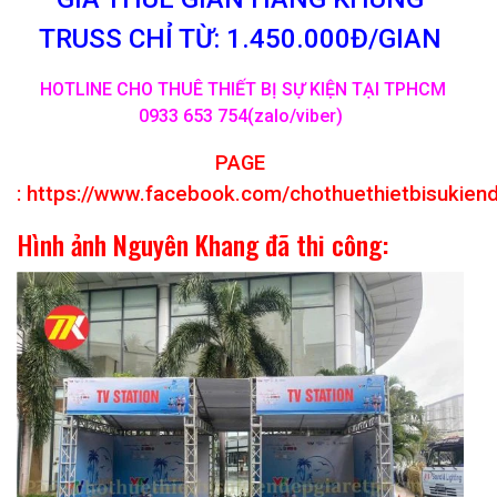
TRUSS CHỈ TỪ: 1.450.000Đ/GIAN
HOTLINE CHO THUÊ THIẾT BỊ SỰ KIỆN TẠI TPHCM
0933 653 754(zalo/viber)
PAGE
:
https://www.facebook.com/chothuethietbisukien
Hình ảnh Nguyên Khang đã thi công: