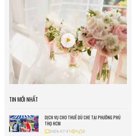
TIN MỚI NHẤT
DỊCH VỤ CHO THUÊ DÙ CHE TẠI PHƯỜNG PHÚ
THỌ HCM
2026-07-31
1
0