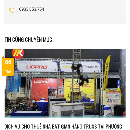
0933.653.754
TIN CÙNG CHUYÊN MỤC
06
Th6
DỊCH VỤ CHO THUÊ NHÀ BẠT GIAN HÀNG TRUSS TẠI PHƯỜNG