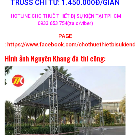
TRUSS CHỈ TỪ: 1.450.000Đ/GIAN
HOTLINE CHO THUÊ THIẾT BỊ SỰ KIỆN TẠI TPHCM
0933 653 754(zalo/viber)
PAGE
:
https://www.facebook.com/chothuethietbisukien
Hình ảnh Nguyên Khang đã thi công: