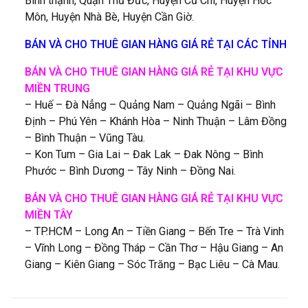
Bình thạnh, Quận Thủ Đức, Huyện Củ Chi, Huyện Hóc
Môn, Huyện Nhà Bè, Huyện Cần Giờ.
BÁN VÀ CHO THUÊ GIAN HÀNG GIÁ RẺ TẠI CÁC TỈNH
BÁN VÀ CHO THUÊ GIAN HÀNG GIÁ RẺ TẠI KHU VỰC
MIỀN TRUNG
– Huế – Đà Nẳng – Quảng Nam – Quảng Ngãi – Bình
Định – Phú Yên – Khánh Hòa – Ninh Thuận – Lâm Đồng
– Bình Thuận – Vũng Tàu.
– Kon Tum – Gia Lai – Đak Lak – Đak Nông – Bình
Phước – Bình Dương – Tây Ninh – Đồng Nai.
BÁN VÀ CHO THUÊ GIAN HÀNG GIÁ RẺ TẠI KHU VỰC
MIỀN TÂY
– TP.HCM – Long An – Tiền Giang – Bến Tre – Trà Vinh
– Vĩnh Long – Đồng Tháp – Cần Thơ – Hậu Giang – An
Giang – Kiên Giang – Sóc Trăng – Bạc Liêu – Cà Mau.