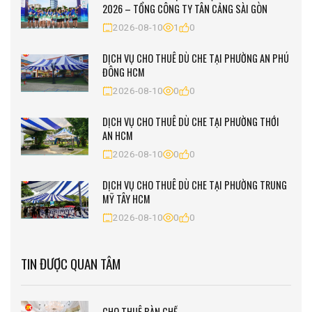
2026 – TỔNG CÔNG TY TÂN CẢNG SÀI GÒN
2026-08-10
1
0
DỊCH VỤ CHO THUÊ DÙ CHE TẠI PHƯỜNG AN PHÚ
ĐÔNG HCM
2026-08-10
0
0
DỊCH VỤ CHO THUÊ DÙ CHE TẠI PHƯỜNG THỚI
AN HCM
2026-08-10
0
0
DỊCH VỤ CHO THUÊ DÙ CHE TẠI PHƯỜNG TRUNG
MỸ TÂY HCM
2026-08-10
0
0
TIN ĐƯỢC QUAN TÂM
CHO THUÊ BÀN GHẾ