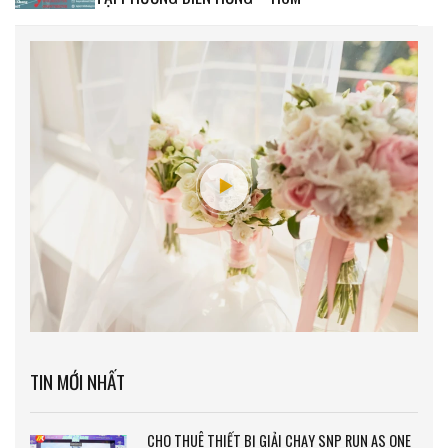
TIN MỚI NHẤT
CHO THUÊ THIẾT BỊ GIẢI CHẠY SNP RUN AS ONE