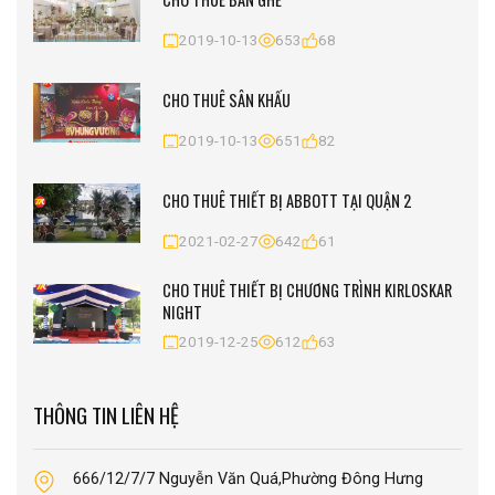
2019-10-13
653
68
CHO THUÊ SÂN KHẤU
2019-10-13
651
82
CHO THUÊ THIẾT BỊ ABBOTT TẠI QUẬN 2
2021-02-27
642
61
CHO THUÊ THIẾT BỊ CHƯƠNG TRÌNH KIRLOSKAR
NIGHT
2019-12-25
612
63
THÔNG TIN LIÊN HỆ
666/12/7/7 Nguyễn Văn Quá,Phường Đông Hưng