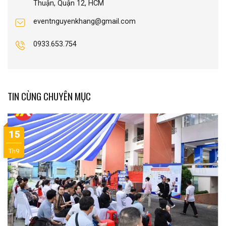
Thuận, Quận 12, HCM
eventnguyenkhang@gmail.com
0933.653.754
TIN CÙNG CHUYÊN MỤC
15
Th9