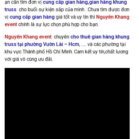
ạn cần tìm đơn vị
cung cấp gian hàng,gian hàng khung
truss
cho buổi sự kiện sắp của mình . Chưa tìm được đơn
vị
cung cấp gian hàng
giá tốt và uy tín thì
Nguyên Khang
event
chính là sự lực chọn phù hợp cho bạn.
Nguyên Khang event
chuyên
cho thuê gian hàng khung
truss tại phường Vườn Lài
– Hcm
, ….. và các phường tại
khu vực Thành phố Hồ Chí Minh. Cam kết uy tín,chất lương
với giá vô cùng ưu đãi.