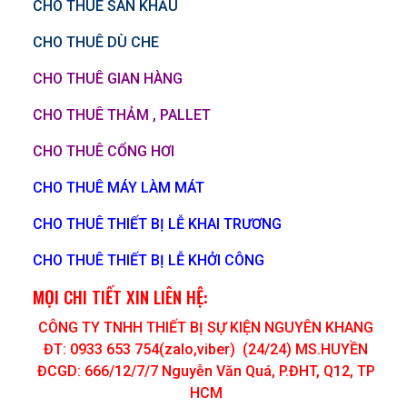
CHO THUÊ SÂN KHẤU
CHO THUÊ DÙ CHE
CHO THUÊ GIAN HÀNG
CHO THUÊ THẢM , PALLET
CHO THUÊ CỔNG HƠI
CHO THUÊ MÁY LÀM MÁT
CHO THUÊ THIẾT BỊ LỄ KHAI TRƯƠNG
CHO THUÊ THIẾT BỊ LỄ KHỞI CÔNG
MỌI CHI TIẾT XIN LIÊN HỆ:
CÔNG TY TNHH THIẾT BỊ SỰ KIỆN NGUYÊN KHANG
ĐT: 0933 653 754(zalo,viber) (24/24) MS.HUYỀN
ĐCGD: 666/12/7/7 Nguyễn Văn Quá, P.ĐHT, Q12, TP
HCM