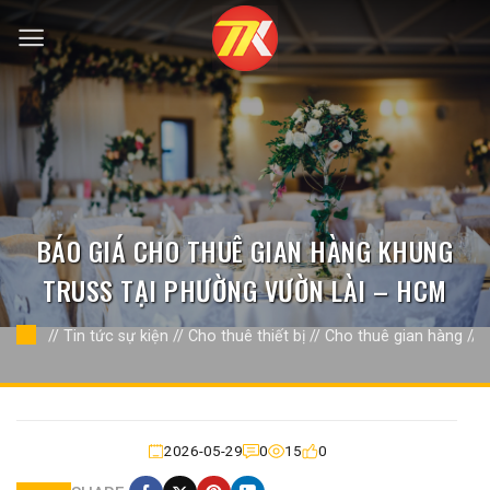
Bỏ
qua
nội
dung
BÁO GIÁ CHO THUÊ GIAN HÀNG KHUNG
TRUSS TẠI PHƯỜNG VƯỜN LÀI – HCM
//
Tin tức sự kiện
//
Cho thuê thiết bị
//
Cho thuê gian hàng
//
2026-05-29
0
15
0