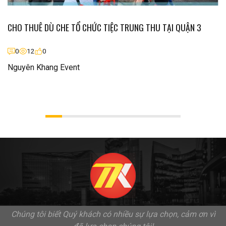
CHO THUÊ DÙ CHE TỔ CHỨC TIỆC TRUNG THU TẠI QUẬN 3
0
12
0
Nguyên Khang Event
Chúng tôi biết Quý khách có nhiều sự lựa chọn, cảm ơn vì