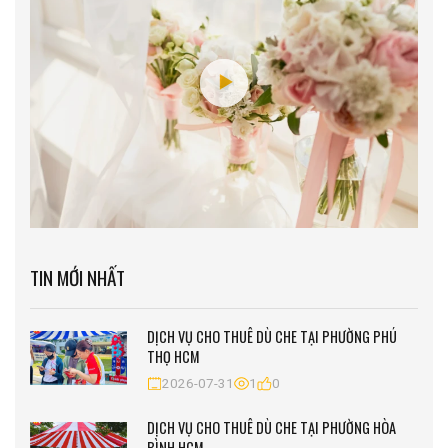
TIN MỚI NHẤT
DỊCH VỤ CHO THUÊ DÙ CHE TẠI PHƯỜNG PHÚ
THỌ HCM
2026-07-31
1
0
DỊCH VỤ CHO THUÊ DÙ CHE TẠI PHƯỜNG HÒA
BÌNH HCM