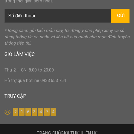
trong thời gian sớm nhất.
GỬI
* Bằng cách gửi biểu mẫu này, tôi đồng ý cho phép xử lý và sử
dụng thông tin cá nhân và liên hệ của mình cho mục đích truyền
thông tiếp thị.
GIỜ LÀM VIỆC
Thứ 2 – CN: 8:00 to 20:00
Hỗ trợ qua hotline 0933.653.754
TRUY CẬP
2
1
6
3
4
7
4
TRANG CHỦ
GIỚI THIỆU
LIÊN HỆ