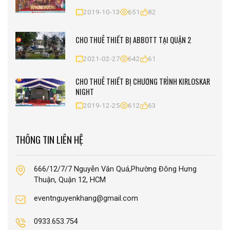
2019-10-13
651
82
CHO THUÊ THIẾT BỊ ABBOTT TẠI QUẬN 2
2021-02-27
642
61
CHO THUÊ THIẾT BỊ CHƯƠNG TRÌNH KIRLOSKAR
NIGHT
2019-12-25
612
63
THÔNG TIN LIÊN HỆ
666/12/7/7 Nguyễn Văn Quá,Phường Đông Hưng
Thuận, Quận 12, HCM
eventnguyenkhang@gmail.com
0933.653.754