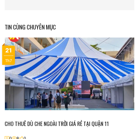
TIN CÙNG CHUYÊN MỤC
21
Th7
CHO THUÊ DÙ CHE NGOÀI TRỜI GIÁ RẺ TẠI QUẬN 11
0
8
0