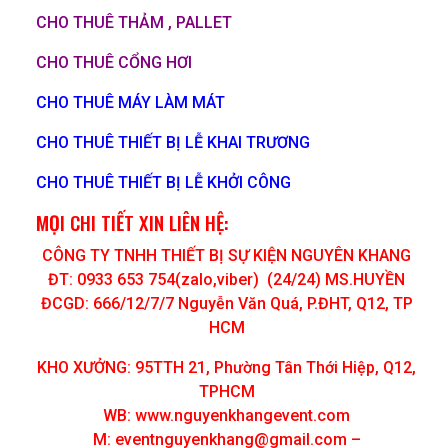
CHO THUÊ THẢM , PALLET
CHO THUÊ CỔNG HƠI
CHO THUÊ MÁY LÀM MÁT
CHO THUÊ THIẾT BỊ LỄ KHAI TRƯƠNG
CHO THUÊ THIẾT BỊ LỄ KHỞI CÔNG
MỌI CHI TIẾT XIN LIÊN HỆ:
CÔNG TY TNHH THIẾT BỊ SỰ KIỆN NGUYÊN KHANG
ĐT: 0933 653 754(zalo,viber) (24/24) MS.HUYỀN
ĐCGD: 666/12/7/7 Nguyễn Văn Quá, P.ĐHT, Q12, TP
HCM
KHO XƯỞNG: 95TTH 21, Phường Tân Thới Hiệp, Q12,
TPHCM
WB: www.nguyenkhangevent.com
M:
eventnguyenkhang@gmail.com
–