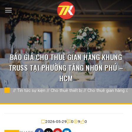
Bỏ
qua
nội
dung
BÁO GIÁ CHO THUÊ GIAN HÀNG KHUNG
TRUSS TẠI PHƯỜNG TĂNG NHƠN PHÚ –
HCM
//
Tin tức sự kiện
//
Cho thuê thiết bị
//
Cho thuê gian hàng
//
2026-05-29
0
9
0