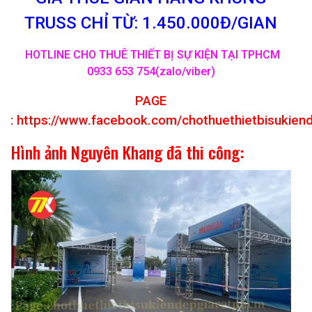
TRUSS CHỈ TỪ: 1.450.000Đ/GIAN
HOTLINE CHO THUÊ THIẾT BỊ SỰ KIỆN TẠI TPHCM
0933 653 754(zalo/viber)
PAGE
:
https://www.facebook.com/chothuethietbisukien
Hình ảnh Nguyên Khang đã thi công: