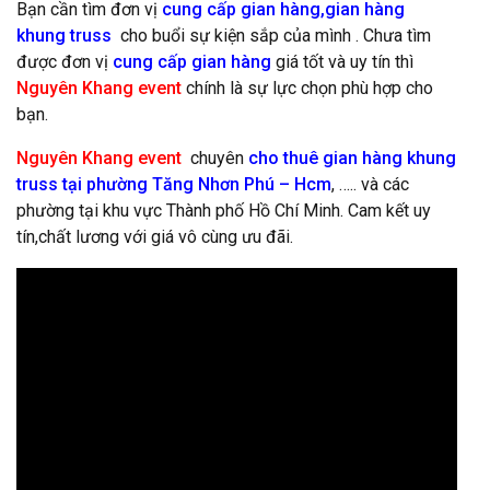
Bạn cần tìm đơn vị
cung cấp gian hàng,gian hàng
khung truss
cho buổi sự kiện sắp của mình . Chưa tìm
được đơn vị
cung cấp gian hàng
giá tốt và uy tín thì
Nguyên Khang event
chính là sự lực chọn phù hợp cho
bạn.
Nguyên Khang event
chuyên
cho thuê gian hàng khung
truss tại phường Tăng Nhơn Phú
– Hcm
, ….. và các
phường tại khu vực Thành phố Hồ Chí Minh. Cam kết uy
tín,chất lương với giá vô cùng ưu đãi.