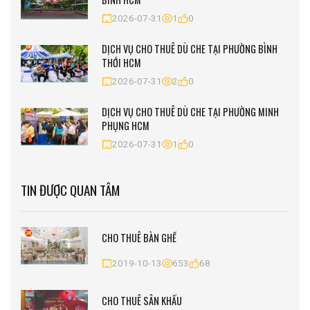
2026-07-31
1
0
DỊCH VỤ CHO THUÊ DÙ CHE TẠI PHƯỜNG BÌNH
THỚI HCM
2026-07-31
2
0
DỊCH VỤ CHO THUÊ DÙ CHE TẠI PHƯỜNG MINH
PHỤNG HCM
2026-07-31
1
0
TIN ĐƯỢC QUAN TÂM
CHO THUÊ BÀN GHẾ
2019-10-13
653
68
CHO THUÊ SÂN KHẤU