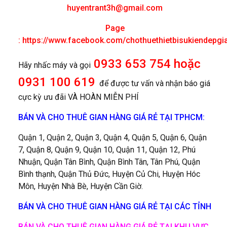
huyentrant3h@gmail.com
Page
:
https://www.facebook.com/chothuethietbisukiendepgi
0933 653 754 hoặc
Hãy nhấc máy và gọi
0931 100 619
để được tư vấn và nhận báo giá
cực kỳ ưu đãi VÀ HOÀN MIỄN PHÍ
BÁN VÀ CHO THUÊ GIAN HÀNG GIÁ RẺ TẠI TPHCM:
Quận 1, Quận 2, Quận 3, Quận 4, Quận 5, Quận 6, Quận
7, Quận 8, Quận 9, Quận 10, Quận 11, Quận 12, Phú
Nhuận, Quận Tân Bình, Quận Bình Tân, Tân Phú, Quận
Bình thạnh, Quận Thủ Đức, Huyện Củ Chi, Huyện Hóc
Môn, Huyện Nhà Bè, Huyện Cần Giờ.
BÁN VÀ CHO THUÊ GIAN HÀNG GIÁ RẺ TẠI CÁC TỈNH
BÁN VÀ CHO THUÊ GIAN HÀNG GIÁ RẺ TẠI KHU VỰC