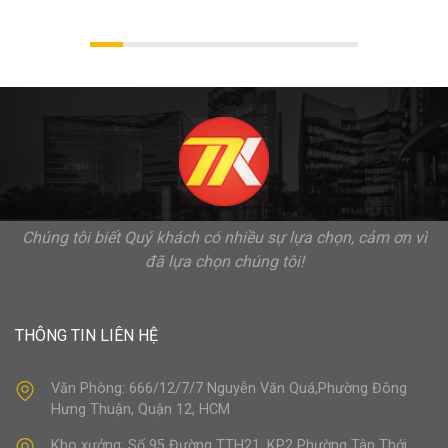
Chúng tôi biết Quý khách có nhiều sự lựa chọn, cảm ơn vì
đã lựa chọn chúng tôi!
THÔNG TIN LIÊN HỆ
Văn Phòng: 666/12/7/7 Nguyễn Văn Quá,Phường Đông
Hưng Thuận, Quận 12, HCM
Kho xưởng: Số 95 Đường TTH21 .KP2 Phường Tân Thới