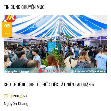
TIN CÙNG CHUYÊN MỤC
05
Th11
CHO THUÊ DÙ CHE TỔ CHỨC TIỆC TẤT NIÊN TẠI QUẬN 5
0
288
60
Nguyên Khang