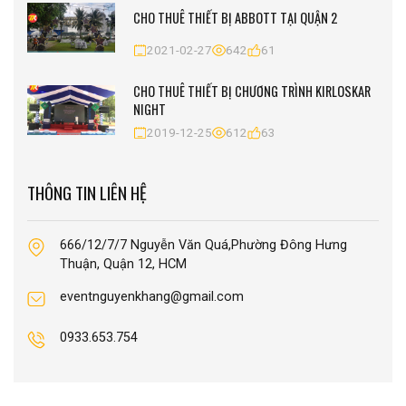
CHO THUÊ THIẾT BỊ ABBOTT TẠI QUẬN 2
2021-02-27
642
61
CHO THUÊ THIẾT BỊ CHƯƠNG TRÌNH KIRLOSKAR
NIGHT
2019-12-25
612
63
THÔNG TIN LIÊN HỆ
666/12/7/7 Nguyễn Văn Quá,Phường Đông Hưng
Thuận, Quận 12, HCM
eventnguyenkhang@gmail.com
0933.653.754