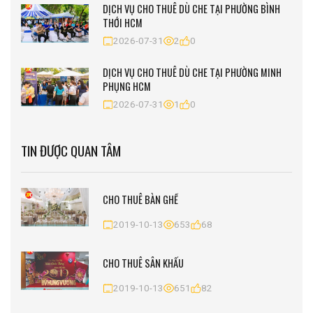
DỊCH VỤ CHO THUÊ DÙ CHE TẠI PHƯỜNG BÌNH
THỚI HCM
2026-07-31
2
0
DỊCH VỤ CHO THUÊ DÙ CHE TẠI PHƯỜNG MINH
PHỤNG HCM
2026-07-31
1
0
TIN ĐƯỢC QUAN TÂM
CHO THUÊ BÀN GHẾ
2019-10-13
653
68
CHO THUÊ SÂN KHẤU
2019-10-13
651
82