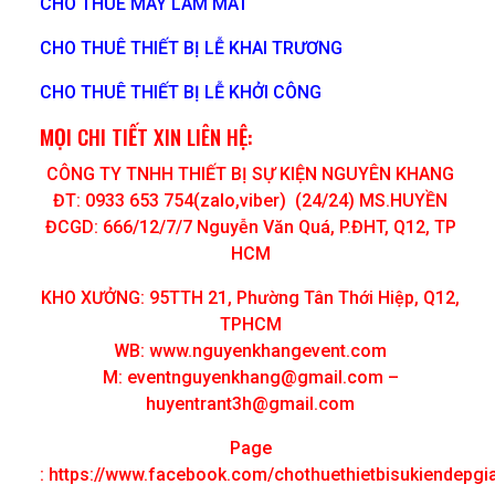
CHO THUÊ MÁY LÀM MÁT
CHO THUÊ THIẾT BỊ LỄ KHAI TRƯƠNG
CHO THUÊ THIẾT BỊ LỄ KHỞI CÔNG
MỌI CHI TIẾT XIN LIÊN HỆ:
CÔNG TY TNHH THIẾT BỊ SỰ KIỆN NGUYÊN KHANG
ĐT: 0933 653 754(zalo,viber) (24/24) MS.HUYỀN
ĐCGD: 666/12/7/7 Nguyễn Văn Quá, P.ĐHT, Q12, TP
HCM
KHO XƯỞNG: 95TTH 21, Phường Tân Thới Hiệp, Q12,
TPHCM
WB: www.nguyenkhangevent.com
M:
eventnguyenkhang@gmail.com
–
huyentrant3h@gmail.com
Page
:
https://www.facebook.com/chothuethietbisukiendepgi