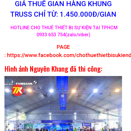
GIÁ THUÊ GIAN HÀNG KHUNG
TRUSS CHỈ TỪ: 1.450.000Đ/GIAN
HOTLINE CHO THUÊ THIẾT BỊ SỰ KIỆN TẠI TPHCM
0933 653 754(zalo/viber)
PAGE
:
https://www.facebook.com/chothuethietbisukien
Hình ảnh Nguyên Khang đã thi công: