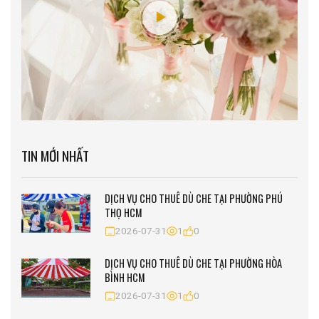
TIN MỚI NHẤT
DỊCH VỤ CHO THUÊ DÙ CHE TẠI PHƯỜNG PHÚ
THỌ HCM
2026-07-31
1
0
DỊCH VỤ CHO THUÊ DÙ CHE TẠI PHƯỜNG HÒA
BÌNH HCM
2026-07-31
1
0