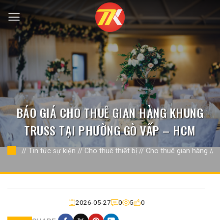
Bỏ
qua
nội
dung
BÁO GIÁ CHO THUÊ GIAN HÀNG KHUNG
TRUSS TẠI PHƯỜNG GÒ VẤP – HCM
//
Tin tức sự kiện
//
Cho thuê thiết bị
//
Cho thuê gian hàng
//
2026-05-27
0
5
0