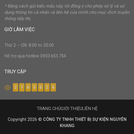
* Bằng cách gửi biểu mẫu này, tôi đồng ý cho phép xử lý và sử
dụng thông tin cá nhân và liên hệ của mình cho mục đích truyền
thông tiếp thị.
GIỜ LÀM VIỆC
Thứ 2 – CN: 8:00 to 20:00
Hỗ trợ qua hotline 0933.653.754
TRUY CẬP
2
1
6
3
6
2
6
TRANG CHỦ
GIỚI THIỆU
LIÊN HỆ
Copyright 2026 ©
CÔNG TY TNHH THIẾT BỊ SỰ KIỆN NGUYÊN
KHANG