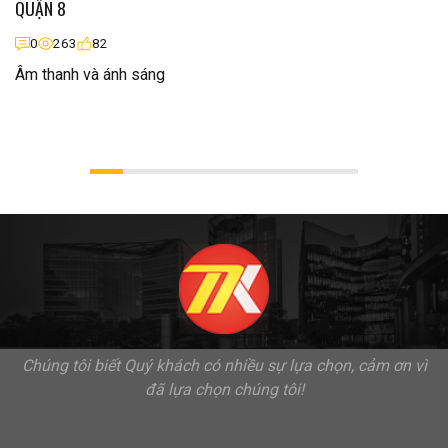
QUẬN 8
0
263
82
Âm thanh và ánh sáng
Chúng tôi biết Quý khách có nhiều sự lựa chọn, cảm ơn vì
đã lựa chọn chúng tôi!