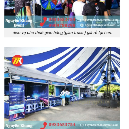
dịch vụ cho thuê gian hàng,(gian truss ) giá rẻ tại hcm