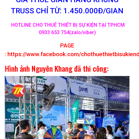
TRUSS CHỈ TỪ: 1.450.000Đ/GIAN
HOTLINE CHO THUÊ THIẾT BỊ SỰ KIỆN TẠI TPHCM
0933 653 754(zalo/viber)
PAGE
:
https://www.facebook.com/chothuethietbisukien
Hình ảnh Nguyên Khang đã thi công: