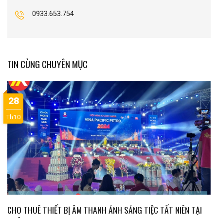
0933.653.754
TIN CÙNG CHUYÊN MỤC
28
Th10
CHO THUÊ THIẾT BỊ ÂM THANH ÁNH SÁNG TIỆC TẤT NIÊN TẠI