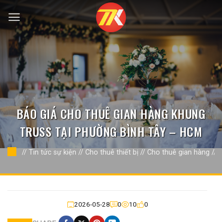
Bỏ
qua
nội
dung
BÁO GIÁ CHO THUÊ GIAN HÀNG KHUNG
TRUSS TẠI PHƯỜNG BÌNH TÂY – HCM
//
Tin tức sự kiện
//
Cho thuê thiết bị
//
Cho thuê gian hàng
//
2026-05-28
0
10
0