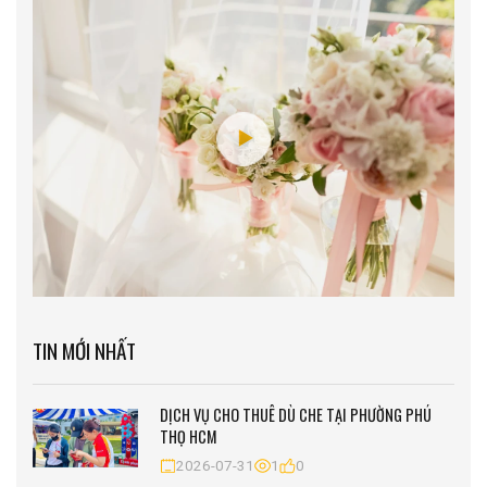
TIN MỚI NHẤT
DỊCH VỤ CHO THUÊ DÙ CHE TẠI PHƯỜNG PHÚ
THỌ HCM
2026-07-31
1
0