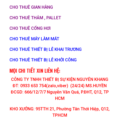
CHO THUÊ GIAN HÀNG
CHO THUÊ THẢM , PALLET
CHO THUÊ CỔNG HƠI
CHO THUÊ MÁY LÀM MÁT
CHO THUÊ THIẾT BỊ LỄ KHAI TRƯƠNG
CHO THUÊ THIẾT BỊ LỄ KHỞI CÔNG
MỌI CHI TIẾT XIN LIÊN HỆ:
CÔNG TY TNHH THIẾT BỊ SỰ KIỆN NGUYÊN KHANG
ĐT: 0933 653 754(zalo,viber) (24/24) MS.HUYỀN
ĐCGD: 666/12/7/7 Nguyễn Văn Quá, P.ĐHT, Q12, TP
HCM
KHO XƯỞNG: 95TTH 21, Phường Tân Thới Hiệp, Q12,
TPHCM