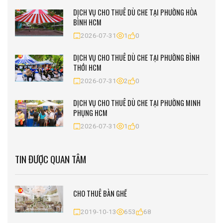
DỊCH VỤ CHO THUÊ DÙ CHE TẠI PHƯỜNG HÒA
BÌNH HCM
2026-07-31
1
0
DỊCH VỤ CHO THUÊ DÙ CHE TẠI PHƯỜNG BÌNH
THỚI HCM
2026-07-31
2
0
DỊCH VỤ CHO THUÊ DÙ CHE TẠI PHƯỜNG MINH
PHỤNG HCM
2026-07-31
1
0
TIN ĐƯỢC QUAN TÂM
CHO THUÊ BÀN GHẾ
2019-10-13
653
68