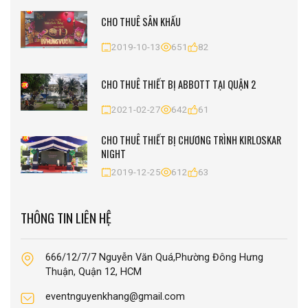
CHO THUÊ SÂN KHẤU
2019-10-13
651
82
CHO THUÊ THIẾT BỊ ABBOTT TẠI QUẬN 2
2021-02-27
642
61
CHO THUÊ THIẾT BỊ CHƯƠNG TRÌNH KIRLOSKAR
NIGHT
2019-12-25
612
63
THÔNG TIN LIÊN HỆ
666/12/7/7 Nguyễn Văn Quá,Phường Đông Hưng
Thuận, Quận 12, HCM
eventnguyenkhang@gmail.com