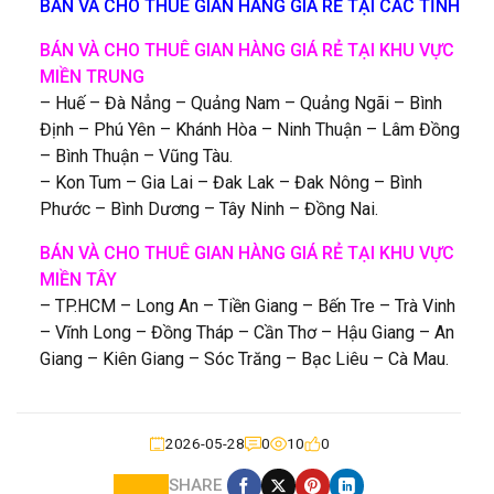
BÁN VÀ CHO THUÊ GIAN HÀNG GIÁ RẺ TẠI CÁC TỈNH
BÁN VÀ CHO THUÊ GIAN HÀNG GIÁ RẺ TẠI KHU VỰC
MIỀN TRUNG
– Huế – Đà Nẳng – Quảng Nam – Quảng Ngãi – Bình
Định – Phú Yên – Khánh Hòa – Ninh Thuận – Lâm Đồng
– Bình Thuận – Vũng Tàu.
– Kon Tum – Gia Lai – Đak Lak – Đak Nông – Bình
Phước – Bình Dương – Tây Ninh – Đồng Nai.
BÁN VÀ CHO THUÊ GIAN HÀNG GIÁ RẺ TẠI KHU VỰC
MIỀN TÂY
– TP.HCM – Long An – Tiền Giang – Bến Tre – Trà Vinh
– Vĩnh Long – Đồng Tháp – Cần Thơ – Hậu Giang – An
Giang – Kiên Giang – Sóc Trăng – Bạc Liêu – Cà Mau.
2026-05-28
0
10
0
SHARE