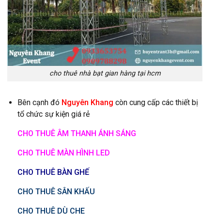
cho thuê nhà bạt gian hàng tại hcm
Bên cạnh đó
Nguyên Khang
còn cung cấp các thiết bị
tổ chức sự kiện giá rẻ
CHO THUÊ ÂM THANH ÁNH SÁNG
CHO THUÊ MÀN HÌNH LED
CHO THUÊ BÀN GHẾ
CHO THUÊ SÂN KHẤU
CHO THUÊ DÙ CHE