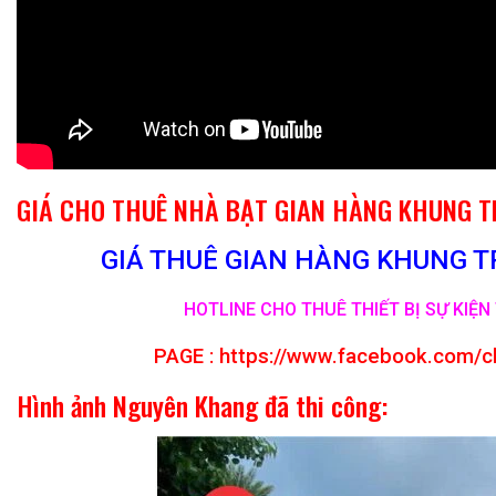
GIÁ CHO THUÊ NHÀ BẠT GIAN HÀNG KHUNG 
GIÁ THUÊ GIAN HÀNG KHUNG TR
HOTLINE CHO THUÊ THIẾT BỊ SỰ KIỆN 
PAGE :
https://www.facebook.com/c
Hình ảnh Nguyên Khang đã thi công: