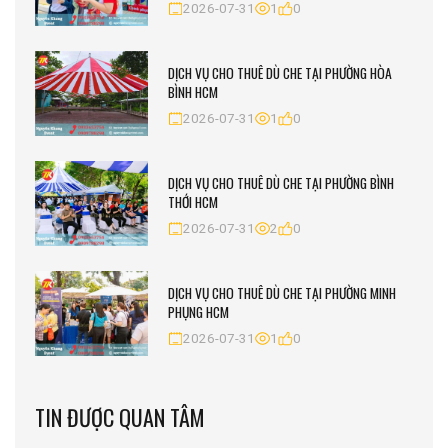
2026-07-31
1
0
DỊCH VỤ CHO THUÊ DÙ CHE TẠI PHƯỜNG HÒA
BÌNH HCM
2026-07-31
1
0
DỊCH VỤ CHO THUÊ DÙ CHE TẠI PHƯỜNG BÌNH
THỚI HCM
2026-07-31
2
0
DỊCH VỤ CHO THUÊ DÙ CHE TẠI PHƯỜNG MINH
PHỤNG HCM
2026-07-31
1
0
TIN ĐƯỢC QUAN TÂM