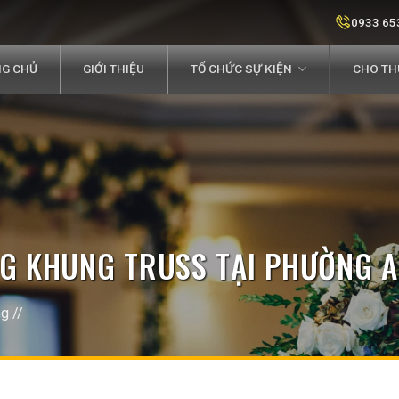
0933 65
G CHỦ
GIỚI THIỆU
TỔ CHỨC SỰ KIỆN
CHO THU
NG KHUNG TRUSS TẠI PHƯỜNG A
ng
//