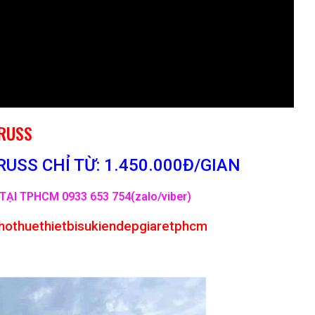
TRUSS
USS CHỈ TỪ: 1.450.000Đ/GIAN
TẠI TPHCM 0933 653 754(zalo/viber)
hothuethietbisukiendepgiaretphcm