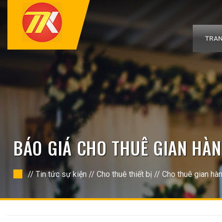
Bỏ
qua
nội
dung
TRAN
BÁO GIÁ CHO THUÊ GIAN HÀ
//
Tin tức sự kiện
//
Cho thuê thiết bị
//
Cho thuê gian hà