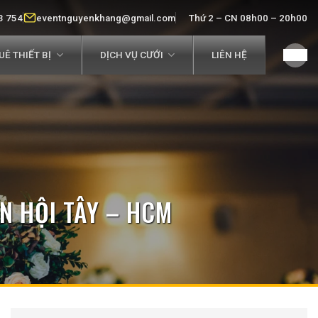
3 754
eventnguyenkhang@gmail.com
Thứ 2 – CN 08h00 – 20h00
Ê THIẾT BỊ
DỊCH VỤ CƯỚI
LIÊN HỆ
N HỘI TÂY – HCM