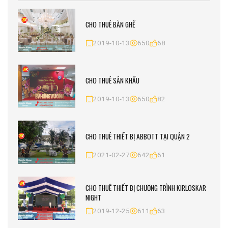
CHO THUÊ BÀN GHẾ
2019-10-13
650
68
CHO THUÊ SÂN KHẤU
2019-10-13
650
82
CHO THUÊ THIẾT BỊ ABBOTT TẠI QUẬN 2
2021-02-27
642
61
CHO THUÊ THIẾT BỊ CHƯƠNG TRÌNH KIRLOSKAR
NIGHT
2019-12-25
611
63