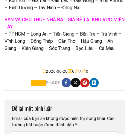
– Kon Tum – Gia Lai – Đak Lak – Đak Nông – Bình Phước
– Bình Dương – Tây Ninh – Đồng Nai.
BÁN VÀ CHO THUÊ NHÀ BẠT GIÁ RẺ TẠI KHU VỰC MIỀN
TÂY
– TP.HCM – Long An – Tiền Giang – Bến Tre – Trà Vinh –
Vĩnh Long – Đồng Tháp – Cần Thơ – Hậu Giang – An
Giang – Kiên Giang – Sóc Trăng – Bạc Liêu – Cà Mau.
2026-06-20
0
7
0
SHARE
Để lại một bình luận
Email của bạn sẽ không được hiển thị công khai.
Các
trường bắt buộc được đánh dấu
*