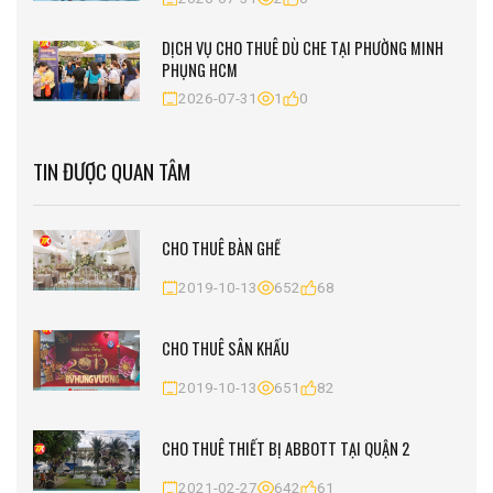
DỊCH VỤ CHO THUÊ DÙ CHE TẠI PHƯỜNG MINH
PHỤNG HCM
2026-07-31
1
0
TIN ĐƯỢC QUAN TÂM
CHO THUÊ BÀN GHẾ
2019-10-13
652
68
CHO THUÊ SÂN KHẤU
2019-10-13
651
82
CHO THUÊ THIẾT BỊ ABBOTT TẠI QUẬN 2
2021-02-27
642
61