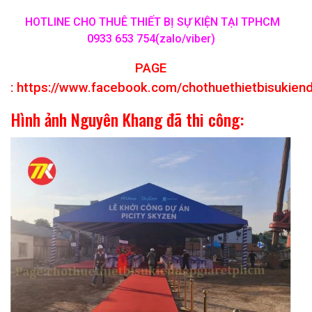
HOTLINE CHO THUÊ THIẾT BỊ SỰ KIỆN TẠI TPHCM
0933 653 754(zalo/viber)
PAGE
:
https://www.facebook.com/chothuethietbisukien
Hình ảnh Nguyên Khang đã thi công: