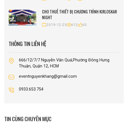
CHO THUÊ THIẾT BỊ CHƯƠNG TRÌNH KIRLOSKAR
NIGHT
2019-12-25
612
63
THÔNG TIN LIÊN HỆ
666/12/7/7 Nguyễn Văn Quá,Phường Đông Hưng
Thuận, Quận 12, HCM
eventnguyenkhang@gmail.com
0933.653.754
TIN CÙNG CHUYÊN MỤC