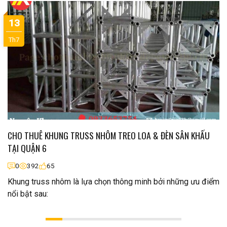
13
Th7
CHO THUÊ KHUNG TRUSS NHÔM TREO LOA & ĐÈN SÂN KHẤU
TẠI QUẬN 6
0
392
65
Khung truss nhôm là lựa chọn thông minh bởi những ưu điểm
nổi bật sau: