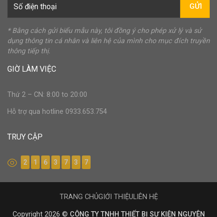
GỬI
* Bằng cách gửi biểu mẫu này, tôi đồng ý cho phép xử lý và sử
dụng thông tin cá nhân và liên hệ của mình cho mục đích truyền
thông tiếp thị.
GIỜ LÀM VIỆC
Thứ 2 – CN: 8:00 to 20:00
Hỗ trợ qua hotline 0933.653.754
TRUY CẬP
2
1
6
3
7
3
7
TRANG CHỦ
GIỚI THIỆU
LIÊN HỆ
Copyright 2026 ©
CÔNG TY TNHH THIẾT BỊ SỰ KIỆN NGUYÊN