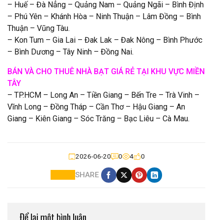
– Huế – Đà Nẳng – Quảng Nam – Quảng Ngãi – Bình Định
– Phú Yên – Khánh Hòa – Ninh Thuận – Lâm Đồng – Bình
Thuận – Vũng Tàu.
– Kon Tum – Gia Lai – Đak Lak – Đak Nông – Bình Phước
– Bình Dương – Tây Ninh – Đồng Nai.
BÁN VÀ CHO THUÊ NHÀ BẠT GIÁ RẺ TẠI KHU VỰC MIỀN
TÂY
– TP.HCM – Long An – Tiền Giang – Bến Tre – Trà Vinh –
Vĩnh Long – Đồng Tháp – Cần Thơ – Hậu Giang – An
Giang – Kiên Giang – Sóc Trăng – Bạc Liêu – Cà Mau.
2026-06-20
0
4
0
SHARE
Để lại một bình luận