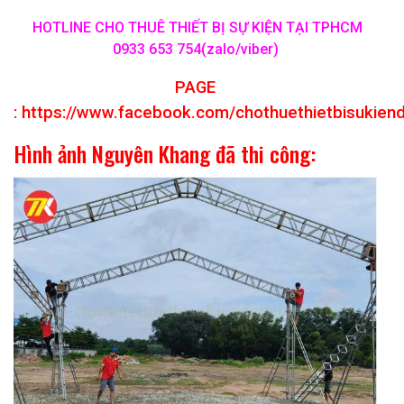
HOTLINE CHO THUÊ THIẾT BỊ SỰ KIỆN TẠI TPHCM
0933 653 754(zalo/viber)
PAGE
:
https://www.facebook.com/chothuethietbisukien
Hình ảnh Nguyên Khang đã thi công: