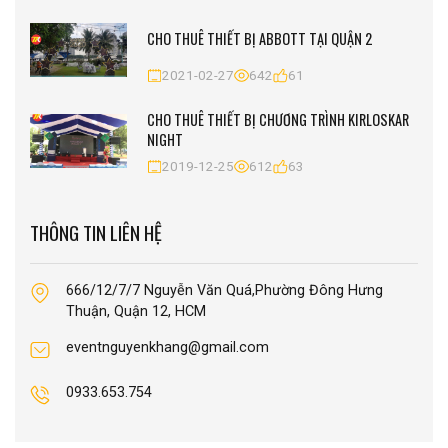
CHO THUÊ THIẾT BỊ ABBOTT TẠI QUẬN 2
2021-02-27
642
61
CHO THUÊ THIẾT BỊ CHƯƠNG TRÌNH KIRLOSKAR
NIGHT
2019-12-25
612
63
THÔNG TIN LIÊN HỆ
666/12/7/7 Nguyễn Văn Quá,Phường Đông Hưng
Thuận, Quận 12, HCM
eventnguyenkhang@gmail.com
0933.653.754