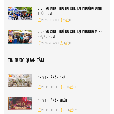
DỊCH VỤ CHO THUÊ DÙ CHE TẠI PHƯỜNG BÌNH
THỚI HCM
2026-07-31
2
0
DỊCH VỤ CHO THUÊ DÙ CHE TẠI PHƯỜNG MINH
PHỤNG HCM
2026-07-31
1
0
TIN ĐƯỢC QUAN TÂM
CHO THUÊ BÀN GHẾ
2019-10-13
653
68
CHO THUÊ SÂN KHẤU
2019-10-13
651
82