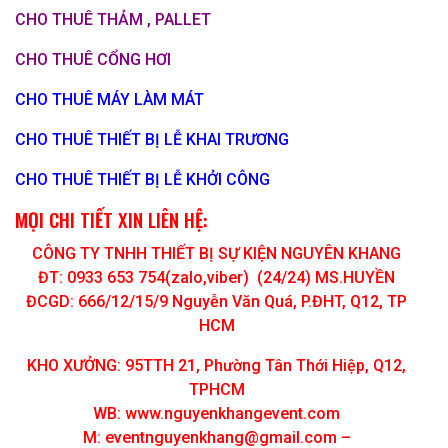
CHO THUÊ THẢM , PALLET
CHO THUÊ CỔNG HƠI
CHO THUÊ MÁY LÀM MÁT
CHO THUÊ THIẾT BỊ LỄ KHAI TRƯƠNG
CHO THUÊ THIẾT BỊ LỄ KHỞI CÔNG
MỌI CHI TIẾT XIN LIÊN HỆ:
CÔNG TY TNHH THIẾT BỊ SỰ KIỆN NGUYÊN KHANG
ĐT: 0933 653 754(zalo,viber) (24/24) MS.HUYỀN
ĐCGD: 666/12/15/9 Nguyễn Văn Quá, P.ĐHT, Q12, TP
HCM
KHO XƯỞNG: 95TTH 21, Phường Tân Thới Hiệp, Q12,
TPHCM
WB: www.nguyenkhangevent.com
M:
eventnguyenkhang@gmail.com
–