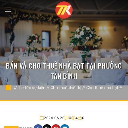
Bỏ
qua
nội
dung
BÁN VÀ CHO THUÊ NHÀ BẠT TẠI PHƯỜNG
TÂN BÌNH
//
Tin tức sự kiện
//
Cho thuê thiết bị
//
Cho thuê nhà bạt
//
2026-06-20
0
4
0