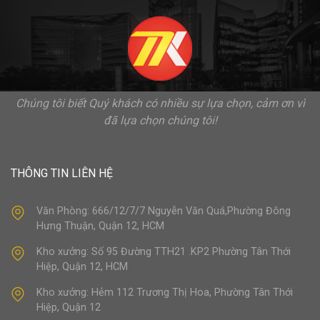
Chúng tôi biết Quý khách có nhiều sự lựa chọn, cảm ơn vì
đã lựa chọn chúng tôi!
THÔNG TIN LIÊN HỆ
Văn Phòng: 666/12/7/7 Nguyễn Văn Quá,Phường Đông
Hưng Thuận, Quận 12, HCM
Kho xưởng: Số 95 Đường TTH21 .KP2 Phường Tân Thới
Hiệp, Quận 12, HCM
Kho xưởng: Hẻm 112 Trương Thị Hoa, Phường Tân Thới
Hiệp, Quận 12