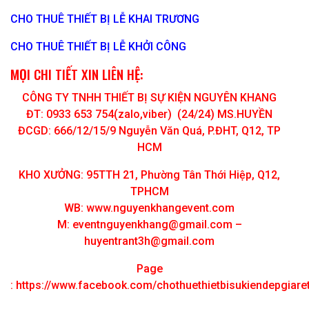
CHO THUÊ THIẾT BỊ LỄ KHAI TRƯƠNG
CHO THUÊ THIẾT BỊ LỄ KHỞI CÔNG
MỌI CHI TIẾT XIN LIÊN HỆ:
CÔNG TY TNHH THIẾT BỊ SỰ KIỆN NGUYÊN KHANG
ĐT: 0933 653 754(zalo,viber) (24/24) MS.HUYỀN
ĐCGD: 666/12/15/9 Nguyễn Văn Quá, P.ĐHT, Q12, TP
HCM
KHO XƯỞNG: 95TTH 21, Phường Tân Thới Hiệp, Q12,
TPHCM
WB: www.nguyenkhangevent.com
M:
eventnguyenkhang@gmail.com
–
huyentrant3h@gmail.com
Page
:
https://www.facebook.com/chothuethietbisukiendepgiar