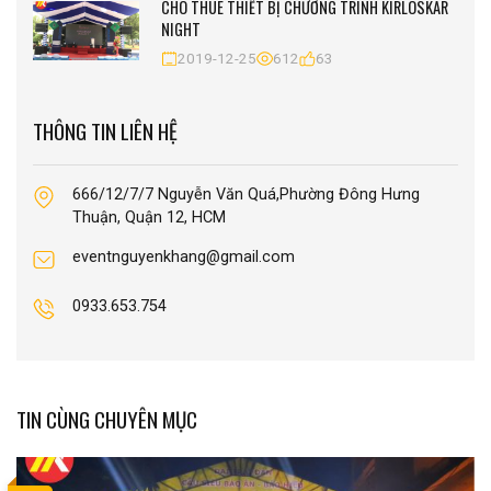
CHO THUÊ THIẾT BỊ CHƯƠNG TRÌNH KIRLOSKAR
NIGHT
2019-12-25
612
63
THÔNG TIN LIÊN HỆ
666/12/7/7 Nguyễn Văn Quá,Phường Đông Hưng
Thuận, Quận 12, HCM
eventnguyenkhang@gmail.com
0933.653.754
TIN CÙNG CHUYÊN MỤC