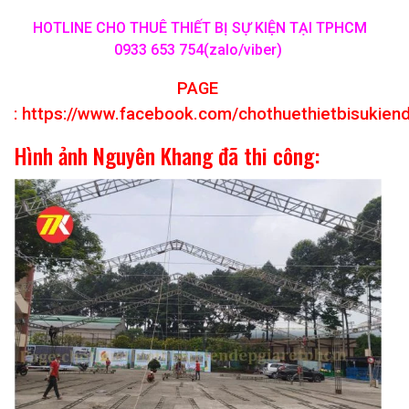
HOTLINE CHO THUÊ THIẾT BỊ SỰ KIỆN TẠI TPHCM
0933 653 754(zalo/viber)
PAGE
:
https://www.facebook.com/chothuethietbisukien
Hình ảnh Nguyên Khang đã thi công: