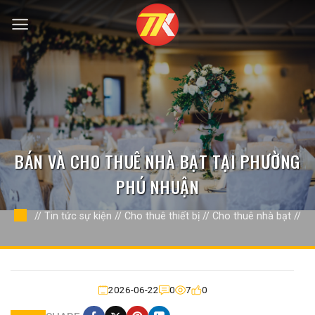
Bỏ
qua
nội
dung
BÁN VÀ CHO THUÊ NHÀ BẠT TẠI PHƯỜNG
PHÚ NHUẬN
//
Tin tức sự kiện
//
Cho thuê thiết bị
//
Cho thuê nhà bạt
//
2026-06-22
0
7
0