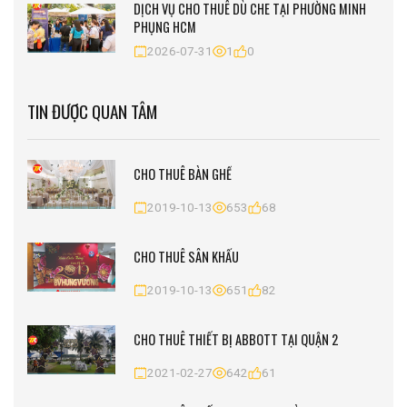
DỊCH VỤ CHO THUÊ DÙ CHE TẠI PHƯỜNG MINH
PHỤNG HCM
2026-07-31
1
0
TIN ĐƯỢC QUAN TÂM
CHO THUÊ BÀN GHẾ
2019-10-13
653
68
CHO THUÊ SÂN KHẤU
2019-10-13
651
82
CHO THUÊ THIẾT BỊ ABBOTT TẠI QUẬN 2
2021-02-27
642
61