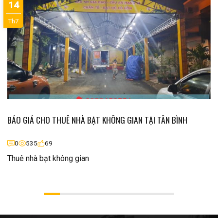
14
Th7
BÁO GIÁ CHO THUÊ NHÀ BẠT KHÔNG GIAN TẠI TÂN BÌNH
0
535
69
Thuê nhà bạt không gian