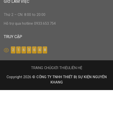
GIỜ LÀM VIỆC
Thứ 2 – CN: 8:00 to 20:00
Hỗ trợ qua hotline 0933.653.754
TRUY CẬP
2
1
6
3
6
4
8
TRANG CHỦ
GIỚI THIỆU
LIÊN HỆ
Copyright 2026 ©
CÔNG TY TNHH THIẾT BỊ SỰ KIỆN NGUYÊN
KHANG