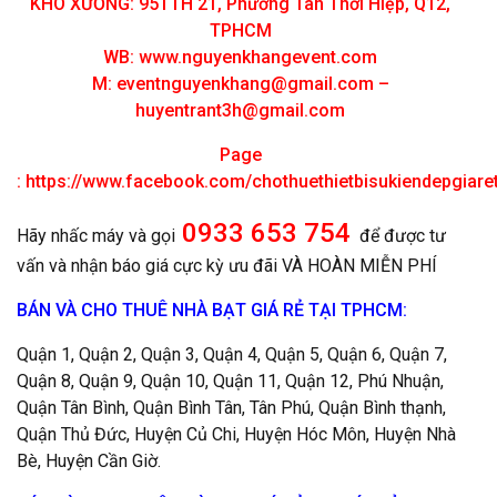
KHO XƯỞNG: 95TTH 21, Phường Tân Thới Hiệp, Q12,
TPHCM
WB: www.nguyenkhangevent.com
M:
eventnguyenkhang@gmail.com
–
huyentrant3h@gmail.com
Page
:
https://www.facebook.com/chothuethietbisukiendepgiar
0933 653 754
Hãy nhấc máy và gọi
để được tư
vấn và nhận báo giá cực kỳ ưu đãi VÀ HOÀN MIỄN PHÍ
BÁN VÀ CHO THUÊ NHÀ BẠT GIÁ RẺ TẠI TPHCM:
Quận 1, Quận 2, Quận 3, Quận 4, Quận 5, Quận 6, Quận 7,
Quận 8, Quận 9, Quận 10, Quận 11, Quận 12, Phú Nhuận,
Quận Tân Bình, Quận Bình Tân, Tân Phú, Quận Bình thạnh,
Quận Thủ Đức, Huyện Củ Chi, Huyện Hóc Môn, Huyện Nhà
Bè, Huyện Cần Giờ.