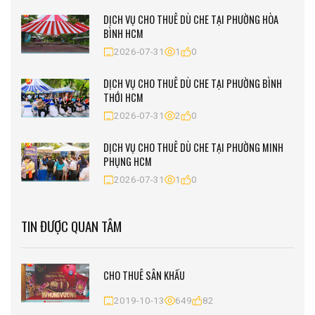
DỊCH VỤ CHO THUÊ DÙ CHE TẠI PHƯỜNG HÒA
BÌNH HCM
2026-07-31
1
0
DỊCH VỤ CHO THUÊ DÙ CHE TẠI PHƯỜNG BÌNH
THỚI HCM
2026-07-31
2
0
DỊCH VỤ CHO THUÊ DÙ CHE TẠI PHƯỜNG MINH
PHỤNG HCM
2026-07-31
1
0
TIN ĐƯỢC QUAN TÂM
CHO THUÊ SÂN KHẤU
2019-10-13
649
82