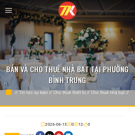
Bỏ
qua
nội
dung
BÁN VÀ CHO THUÊ NHÀ BẠT TẠI PHƯỜNG
BÌNH TRƯNG
//
Tin tức sự kiện
//
Cho thuê thiết bị
//
Cho thuê nhà bạt
//
2026-06-13
0
12
0