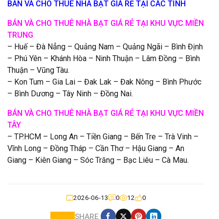
BÁN VÀ CHO THUÊ NHÀ BẠT GIÁ RẺ TẠI CÁC TỈNH
BÁN VÀ CHO THUÊ NHÀ BẠT GIÁ RẺ TẠI KHU VỰC MIỀN
TRUNG
– Huế – Đà Nẳng – Quảng Nam – Quảng Ngãi – Bình Định
– Phú Yên – Khánh Hòa – Ninh Thuận – Lâm Đồng – Bình
Thuận – Vũng Tàu.
– Kon Tum – Gia Lai – Đak Lak – Đak Nông – Bình Phước
– Bình Dương – Tây Ninh – Đồng Nai.
BÁN VÀ CHO THUÊ NHÀ BẠT GIÁ RẺ TẠI KHU VỰC MIỀN
TÂY
– TP.HCM – Long An – Tiền Giang – Bến Tre – Trà Vinh –
Vĩnh Long – Đồng Tháp – Cần Thơ – Hậu Giang – An
Giang – Kiên Giang – Sóc Trăng – Bạc Liêu – Cà Mau.
2026-06-13
0
12
0
SHARE