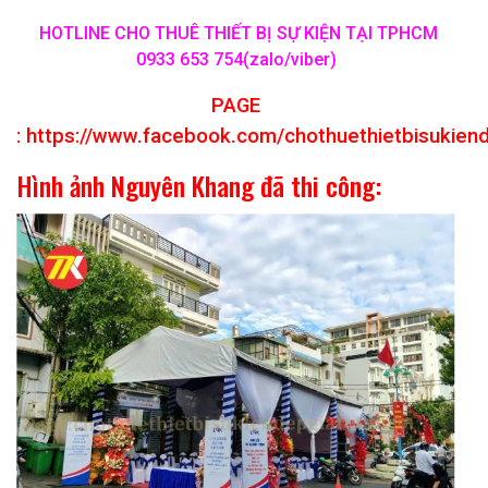
HOTLINE CHO THUÊ THIẾT BỊ SỰ KIỆN TẠI TPHCM
0933 653 754(zalo/viber)
PAGE
:
https://www.facebook.com/chothuethietbisukien
Hình ảnh Nguyên Khang đã thi công: