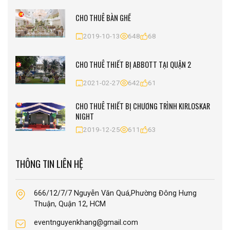
CHO THUÊ BÀN GHẾ
2019-10-13
648
68
CHO THUÊ THIẾT BỊ ABBOTT TẠI QUẬN 2
2021-02-27
642
61
CHO THUÊ THIẾT BỊ CHƯƠNG TRÌNH KIRLOSKAR
NIGHT
2019-12-25
611
63
THÔNG TIN LIÊN HỆ
666/12/7/7 Nguyễn Văn Quá,Phường Đông Hưng
Thuận, Quận 12, HCM
eventnguyenkhang@gmail.com