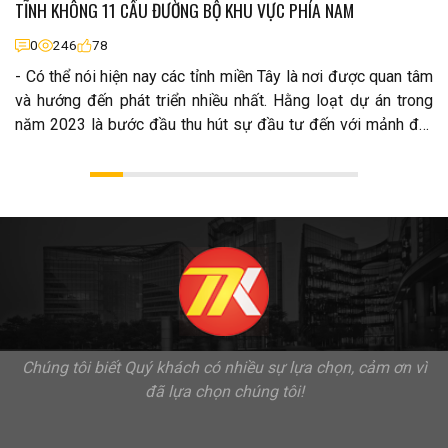
TĨNH KHÔNG 11 CẦU ĐƯỜNG BỘ KHU VỰC PHÍA NAM
0
246
78
- Có thể nói hiện nay các tỉnh miền Tây là nơi được quan tâm
và hướng đến phát triển nhiều nhất. Hằng loạt dự án trong
năm 2023 là bước đầu thu hút sự đầu tư đến với mảnh đất
nơi đây..
Chúng tôi biết Quý khách có nhiều sự lựa chọn, cảm ơn vì
đã lựa chọn chúng tôi!