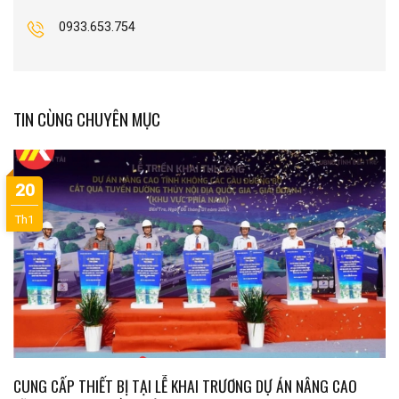
0933.653.754
TIN CÙNG CHUYÊN MỤC
20
Th1
CUNG CẤP THIẾT BỊ TẠI LỄ KHAI TRƯƠNG DỰ ÁN NÂNG CAO