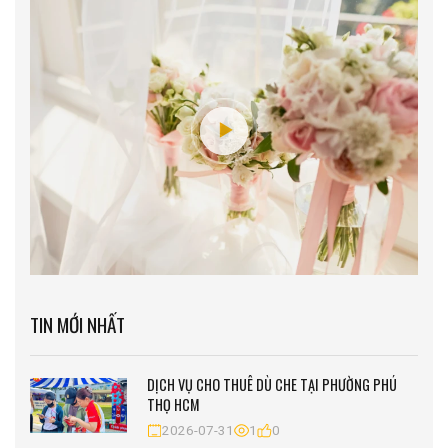
TIN MỚI NHẤT
DỊCH VỤ CHO THUÊ DÙ CHE TẠI PHƯỜNG PHÚ
THỌ HCM
2026-07-31
1
0