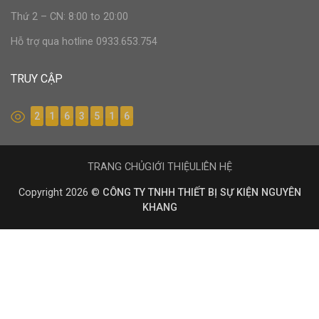
Thứ 2 – CN: 8:00 to 20:00
Hỗ trợ qua hotline 0933.653.754
TRUY CẬP
2
1
6
3
5
1
6
TRANG CHỦ
GIỚI THIỆU
LIÊN HỆ
Copyright 2026 ©
CÔNG TY TNHH THIẾT BỊ SỰ KIỆN NGUYÊN
KHANG