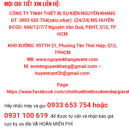
MỌI CHI TIẾT XIN LIÊN HỆ:
CÔNG TY TNHH THIẾT BỊ SỰ KIỆN NGUYÊN KHANG
ĐT: 0933 653 754(zalo,viber) (24/24) MS.HUYỀN
ĐCGD: 666/12/7/7 Nguyễn Văn Quá, P.ĐHT, Q12, TP
HCM
KHO XƯỞNG: 95TTH 21, Phường Tân Thới Hiệp, Q12,
TPHCM
WB: www.nguyenkhangevent.com
M:
eventnguyenkhang@gmail.com
–
huyentrant3h@gmail.com
Page
:
https://www.facebook.com/chothuethietbisukiendepgiar
0933 653 754 hoặc
Hãy nhấc máy và gọi
0931 100 619
để được tư vấn và nhận báo giá
cực kỳ ưu đãi VÀ HOÀN MIỄN PHÍ