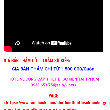
GIÁ BÁN THẢM CỎ – THẢM SỰ KIỆN:
GIÁ BÁN THẢM CHỈ TỪ 1.500.000/Cuộn
HOTLINE CUNG CẤP THIẾT BỊ SỰ KIỆN TẠI TPHCM
0933 653 754(zalo/viber)
PAGE
:
https://www.facebook.com/chothuethietbisukiendepgia