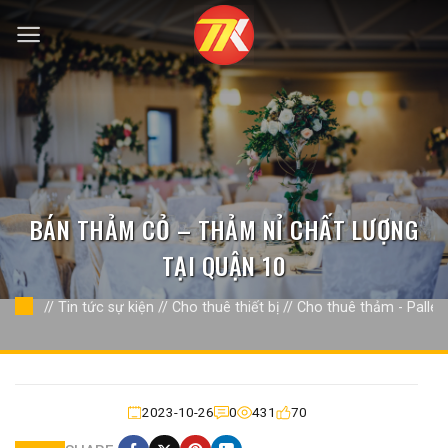
Bỏ
qua
nội
dung
BÁN THẢM CỎ – THẢM NỈ CHẤT LƯỢNG
TẠI QUẬN 10
//
Tin tức sự kiện
//
Cho thuê thiết bị
//
Cho thuê thảm - Pallet
2023-10-26
0
431
70