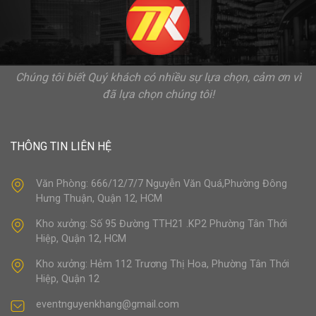
Chúng tôi biết Quý khách có nhiều sự lựa chọn, cảm ơn vì
đã lựa chọn chúng tôi!
THÔNG TIN LIÊN HỆ
Văn Phòng: 666/12/7/7 Nguyễn Văn Quá,Phường Đông
Hưng Thuận, Quận 12, HCM
Kho xưởng: Số 95 Đường TTH21 .KP2 Phường Tân Thới
Hiệp, Quận 12, HCM
Kho xưởng: Hẻm 112 Trương Thị Hoa, Phường Tân Thới
Hiệp, Quận 12
eventnguyenkhang@gmail.com