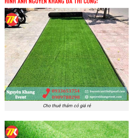
HÌNH ẢNH NGUYÊN KHANG ĐÃ THI CÔNG:
Cho thuê thảm cỏ giá rẻ