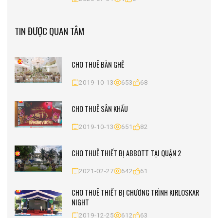
TIN ĐƯỢC QUAN TÂM
CHO THUÊ BÀN GHẾ
2019-10-13
653
68
CHO THUÊ SÂN KHẤU
2019-10-13
651
82
CHO THUÊ THIẾT BỊ ABBOTT TẠI QUẬN 2
2021-02-27
642
61
CHO THUÊ THIẾT BỊ CHƯƠNG TRÌNH KIRLOSKAR
NIGHT
2019-12-25
612
63